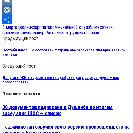
Viber
VK
Mail.Ru
8 марта
дворник
зарплата
коммунальной службы
месячная
Отправить
премия
мэрия
премия
работа
сом
сотрудник
тазалык
Предыдущий пост
Нестабильное — о состоянии Матраимова рассказал главврач частной
клиники
Следующий пост
Депутаты ЖК в первом чтении одобрили дату референдума — как
проголосовали
Похожие новости
30 документов подписано в Душанбе по итогам
заседания ШОС — список
Таджикистан озвучил свою версию произошедшего на
границе с Кыргызстаном