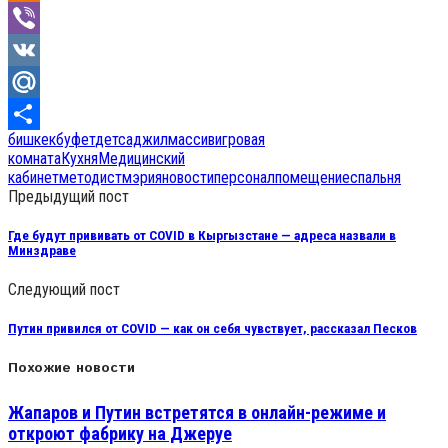
Odnoklassniki
Viber
VK
Mail.Ru
бишкек
буфет
детсад
жилмассив
игровая
Отправить
комната
Кухня
Медицинский
кабинет
методист
мэрия
новости
персонал
помещение
спальня
Предыдущий пост
Где будут прививать от COVID в Кыргызстане — адреса назвали в
Минздраве
Следующий пост
Путин привился от COVID — как он себя чувствует, рассказал Песков
Похожие новости
Жапаров и Путин встретятся в онлайн-режиме и
откроют фабрику на Джеруе