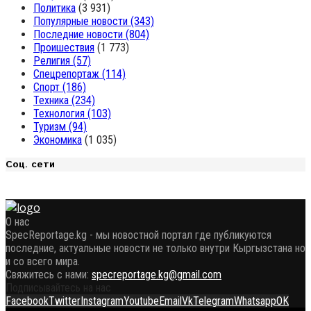
Политика
(3 931)
Популярные новости
(343)
Последние новости
(804)
Проишествия
(1 773)
Религия
(57)
Спецрепортаж
(114)
Спорт
(186)
Техника
(234)
Технология
(103)
Туризм
(94)
Экономика
(1 035)
Соц. сети
О нас
SpecReportage.kg - мы новостной портал где публикуются
последние, актуальные новости не только внутри Кыргызстана но
и со всего мира.
Свяжитесь с нами:
specreportage.kg@gmail.com
Подписывайтесь на нас
Facebook
Twitter
Instagram
Youtube
Email
Vk
Telegram
Whatsapp
OK