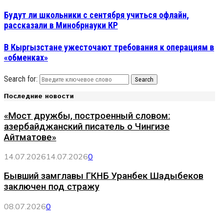
Будут ли школьники с сентября учиться офлайн,
рассказали в Минобрнауки КР
В Кыргызстане ужесточают требования к операциям в
«обменках»
Search for:
Search
Последние новости
«Мост дружбы, построенный словом:
азербайджанский писатель о Чингизе
Айтматове»
14.07.2026
14.07.2026
0
Бывший замглавы ГКНБ Уранбек Шадыбеков
заключен под стражу
08.07.2026
0