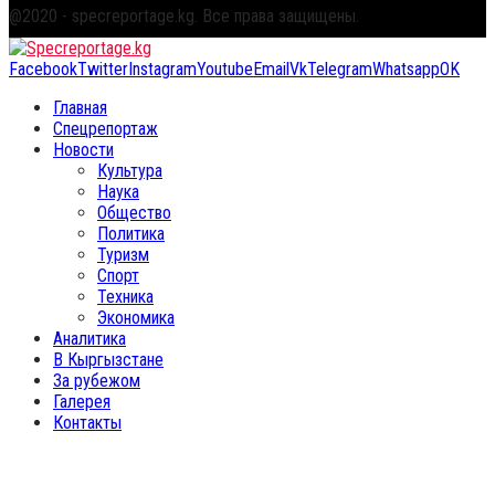
@2020 - specreportage.kg. Все права защищены.
Facebook
Twitter
Instagram
Youtube
Email
Vk
Telegram
Whatsapp
OK
Главная
Спецрепортаж
Новости
Культура
Наука
Общество
Политика
Туризм
Спорт
Техника
Экономика
Аналитика
В Кыргызстане
За рубежом
Галерея
Контакты