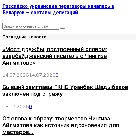
Российско-украинские переговоры начались в
Беларуси — составы делегаций
Search
Search
for:
Последние новости
«Мост дружбы, построенный словом:
азербайджанский писатель о Чингизе
Айтматове»
14.07.2026
14.07.2026
0
Бывший замглавы ГКНБ Уранбек Шадыбеков
заключен под стражу
08.07.2026
0
От слова к образу: творчество Чингиза
Айтматова как источник вдохновения для
мастеров...