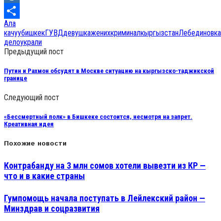
Mail.Ru
Ала
Отправить
качуу
бишкек
ГУВД
девушка
жених
криминал
кыргызстан
Лебединовка
дело
украли
Предыдущий пост
Путин и Рахмон обсудят в Москве ситуацию на кыргызско-таджикской
границе
Следующий пост
«Бессмертный полк» в Бишкеке состоится, несмотря на запрет.
Креативная идея
Похожие новости
Контрабанду на 3 млн сомов хотели вывезти из КР —
что и в какие страны
Гумпомощь начала поступать в Лейлекский район —
Минздрав и соцразвития