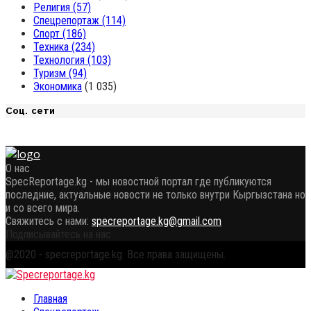
Религия
(57)
Спецрепортаж
(114)
Спорт
(186)
Техника
(234)
Технология
(103)
Туризм
(94)
Экономика
(1 035)
Соц. сети
О нас
SpecReportage.kg - мы новостной портал где публикуются
последние, актуальные новости не только внутри Кыргызстана но
и со всего мира.
Свяжитесь с нами:
specreportage.kg@gmail.com
Подписывайтесь на нас
Facebook
Twitter
Instagram
Youtube
Email
Vk
Telegram
Whatsapp
OK
@2020 - specreportage.kg. Все права защищены.
Facebook
Twitter
Instagram
Youtube
Email
Vk
Telegram
Whatsapp
OK
Главная