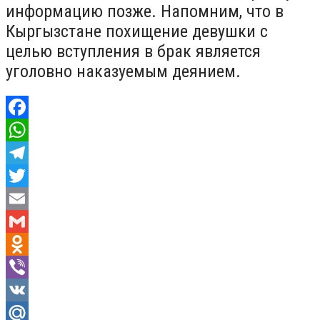
информацию позже. Напомним, что в
Кыргызстане похищение девушки с
целью вступления в брак является
уголовно наказуемым деянием.
Facebook
WhatsApp
Telegram
Twitter
Email
Gmail
Odnoklassniki
Viber
VK