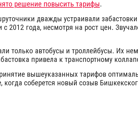
нято решение повысить тарифы
.
шруточники дважды устраивали забастовки
с 2012 года, несмотря на рост цен. Звуча
али только автобусы и троллейбусы. Их нем
абастовка привела к транспортному коллап
принятие вышеуказанных тарифов оптималь
е, когда соберется новый созыв Бишкекско