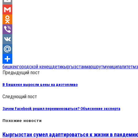
Email
Gmail
Odnoklassniki
Viber
VK
Mail.Ru
бишкек
городской кенеш
дети
кыргызстан
маршрут
муниципалитет
мэ
Отправить
Предыдущий пост
В Бишкеке выросли цены на дизтопливо
Следующий пост
Зачем Facebook решил переименоваться? Объяснение эксперта
Похожие новости
Кыргызстан сумел адаптироваться к жизни в пандеми