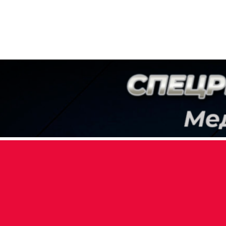
sapp
OK