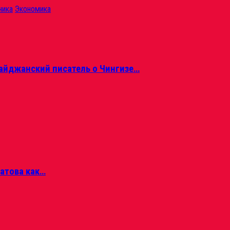
ника
Экономика
айджанский писатель о Чингизе…
матова как…