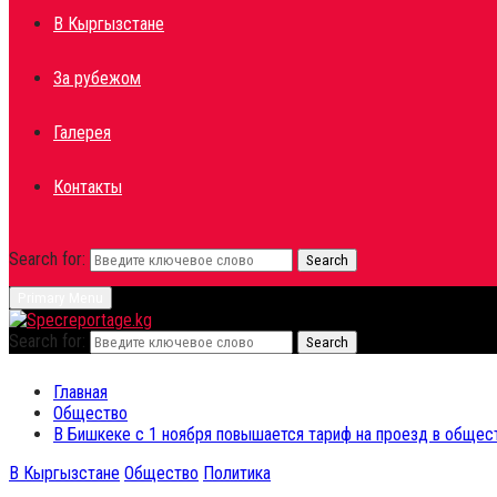
В Кыргызстане
За рубежом
Галерея
Контакты
Search for:
Search
Primary Menu
Search for:
Search
Главная
Общество
В Бишкеке с 1 ноября повышается тариф на проезд в общес
В Кыргызстане
Общество
Политика