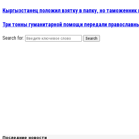
Кыргызстанец положил взятку в папку, но таможенник 
Три тонны гуманитарной помощи передали православны
Search for:
Search
Последние новости