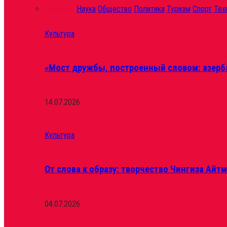
Культура
Наука
Общество
Политика
Туризм
Спорт
Тех
Культура
«Мост дружбы, построенный словом: азерб
14.07.2026
Культура
От слова к образу: творчество Чингиза Айт
04.07.2026