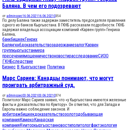
Баляна. В чем его подозревают
от
adminspec
16.06.2021
16.06.2021
0
354
По делу Баляна также задержан заместитель председателя правления
одного из банков Кыргызстана. В ГКНБ рассказали подробности. ГКНБ
задержал владельца ассоциации компаний «Карвен групп» Генриха
Баляна,
банк
бишкек
Генрих
Балян
гкнб
доказательство
задержание
залог
Карвен
групп
кыргызстан
мера
пресечения
мошенничество
новости
расследование
СИЗО
ГКНБ
следствие
Бизнес
В Кыргызстане
Политика
Марс Сариев: Канадцы понимают, что могут
проиграть арбитражный суд.
от
adminspec
03.06.2021
03.06.2021
0
374
Политолог Марс Сариев заявил, что «у Кыргызстана имеются железные
факты и доказательства по Кумтору». Он отметил, что для Запада и
Европы важно соблюдение законов. И
арбитраж
бишкек
доказательство
золотодобывающая
компания
Камеко
Канадская
компания
Кумтор
кыргызстан
новости
политолог
факт
экология