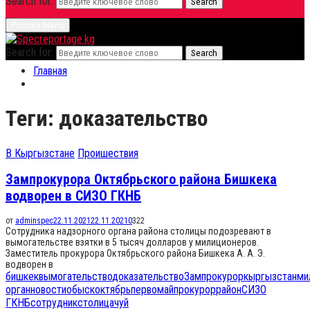
Search for:
Search
Primary Menu
Search for:
Search
Главная
Теги: доказательство
В Кыргызстане
Проишествия
Зампрокурора Октябрьского района Бишкека
водворен в СИЗО ГКНБ
от
adminspec
22.11.2021
22.11.2021
0
322
Сотрудника надзорного органа района столицы подозревают в
вымогательстве взятки в 5 тысяч долларов у милиционеров.
Заместитель прокурора Октябрьского района Бишкека А. А. Э.
водворен в
бишкек
вымогательство
доказательство
Зампрокурор
кыргызстан
ми
орган
новости
обыск
октябрь
первомай
прокурор
район
СИЗО
ГКНБ
сотрудник
столица
чуй