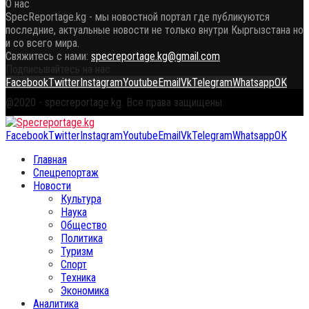
О нас
SpecReportage.kg - мы новостной портал где публикуются
последние, актуальные новости не только внутри Кыргызстана но
и со всего мира.
Свяжитесь с нами:
specreportage.kg@gmail.com
Подписывайтесь на нас
Facebook
Twitter
Instagram
Youtube
Email
Vk
Telegram
Whatsapp
OK
@2020 - specreportage.kg. Все права защищены.
Facebook
Twitter
Instagram
Youtube
Email
Vk
Telegram
Whatsapp
OK
Главная
Спецрепортаж
Новости
Культура
Наука
Общество
Политика
Туризм
Спорт
Техника
Экономика
Аналитика