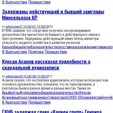
В Кыргызстане
Проишествия
Задержаны действующий и бывший замглавы
Минсельхоза КР
от
adminspec
27.10.2021
27.10.2021
0
370
В ГКНБ заявили, что следствие получило неопровержимые
доказательства причастности бывшего и действующего замов к
преступлению. Задержаны действующий заместитель министра
сельского, водного хозяйства и развития регионов
барьер
бишкек
гкнб
доказательство
доставка
задержан
замглава
корр
В Кыргызстане
Политика
Проишествия
Курсан Асанов рассказал подробности о
скандальной аудиозаписи
от
adminspec
06.10.2021
06.10.2021
0
777
Асанов сказал, что экспертиза аудиозаписи, которую используют как
основное доказательство, показала, что ее смонтировали, а
разговоры были в разное время и разных местах. Также он
Акыйкатчы
Аудиозапись
бишкек
доказательство
Курсан
Асанов
кыргызстан
мвд
новости
разговор
СИЗО-50
скандал
совбез
чуй
В Кыргызстане
Проишествия
ГКНБ задержал главу «Карвен групп» Генриха