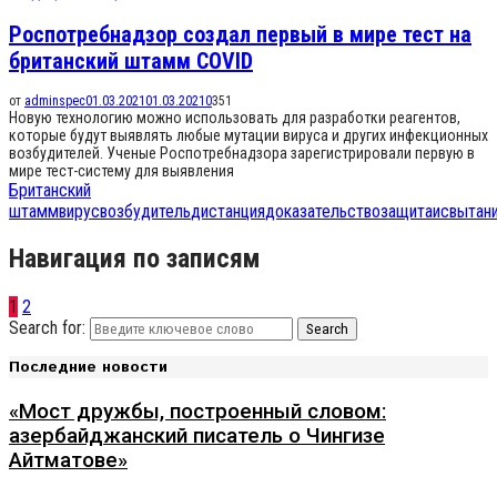
Роспотребнадзор создал первый в мире тест на
британский штамм COVID
от
adminspec
01.03.2021
01.03.2021
0
351
Новую технологию можно использовать для разработки реагентов,
которые будут выявлять любые мутации вируса и других инфекционных
возбудителей. Ученые Роспотребнадзора зарегистрировали первую в
мире тест-систему для выявления
Британский
штамм
вирус
возбудитель
дистанция
доказательство
защита
исвытан
Навигация по записям
1
2
Search for:
Search
Последние новости
«Мост дружбы, построенный словом:
азербайджанский писатель о Чингизе
Айтматове»