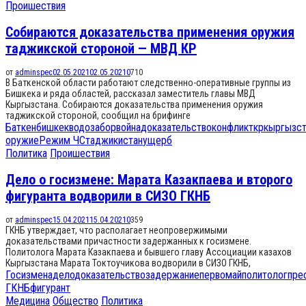
Проишествия
Собираются доказательства применения оружия
таджикской стороной — МВД КР
от
adminspec
02.05.2021
02.05.2021
0
710
В Баткенской области работают следственно-оперативные группы из
Бишкека и ряда областей, рассказал заместитель главы МВД
Кыргызстана. Собираются доказательства применения оружия
таджикской стороной, сообщил на брифинге
Баткен
бишкек
водозабор
война
доказательство
конфликт
кр
кыргызст
оружие
Режим ЧС
таджикистан
ущерб
Политика
Проишествия
Дело о госизмене: Марата Казакпаева и второго
фигуранта водворили в СИЗО ГКНБ
от
adminspec
15.04.2021
15.04.2021
0
359
ГКНБ утверждает, что располагает неопровержимыми
доказательствами причастности задержанных к госизмене.
Политолога Марата Казакпаева и бывшего главу Ассоциации казахов
Кыргызстана Марата Токтоучикова водворили в СИЗО ГКНБ,
Госизмена
дело
доказательство
задержание
первомай
политолог
пре
ГКНБ
фигурант
Медицина
Общество
Политика