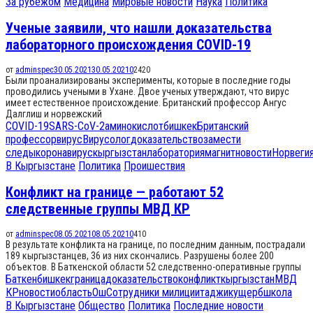
За рубежом
Медицина
Мировые новости
Наука
Политика
Ученые заявили, что нашли доказательства
лабораторного происхождения COVID-19
от
adminspec
30.05.2021
30.05.2021
0
2420
Были проанализированы эксперименты, которые в последние годы
проводились учеными в Ухане. Двое ученых утверждают, что вирус
имеет естественное происхождение. Британский профессор Ангус
Далглиш и норвежский
COVID-19
SARS-CoV-2
аминокислот
бишкек
Британский
профессор
вирус
Вирусолог
доказательство
замести
следы
коронавирус
кыргызстан
лаборатория
магнит
новости
Норвеги
В Кыргызстане
Политика
Проишествия
Конфликт на границе — работают 52
следственные группы МВД КР
от
adminspec
08.05.2021
08.05.2021
0
410
В результате конфликта на границе, по последним данным, пострадали
189 кыргызстанцев, 36 из них скончались. Разрушены более 200
объектов. В Баткенской области 52 следственно-оперативные группы
Баткен
бишкек
граница
доказательство
конфликт
кыргызстан
МВД
КР
новости
область
Ош
Сотрудники милиции
таджик
ущерб
школа
В Кыргызстане
Общество
Политика
Последние новости