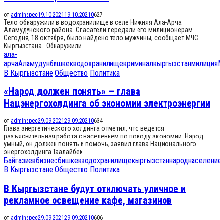
от
adminspec
19.10.2021
19.10.2021
0
627
Тело обнаружили в водохранилище в селе Нижняя Ала-Арча
Аламудунского района. Спасатели передали его милиционерам.
Сегодня, 18 октября, было найдено тело мужчины, сообщает МЧС
Кыргызстана. Обнаружили
ала-
арча
Аламудун
бишкек
водохранилище
криминал
кыргызстан
милиция
В Кыргызстане
Общество
Политика
«Народ должен понять» — глава
Нацэнергохолдинга об экономии электроэнергии
от
adminspec
29.09.2021
29.09.2021
0
634
Глава энергетического холдинга отметил, что ведется
разъяснительная работа с населением по поводу экономии. Народ
умный, он должен понять и помочь, заявил глава Национального
энергохолдинга Таалайбек
Байгазиев
бизнес
бишкек
водохранилище
кыргызстан
народ
населени
В Кыргызстане
Общество
Политика
В Кыргызстане будут отключать уличное и
рекламное освещение кафе, магазинов
от
adminspec
29.09.2021
29.09.2021
0
606