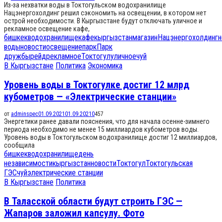
Из-за нехватки воды в Токтогульском водохранилище
Нацэнергохолдинг решил сэкономить на освещении, в котором нет
острой необходимости. В Кыргызстане будут отключать уличное и
рекламное освещение кафе,
бишкек
водохранилище
кафе
кыргызстан
магазин
Нацэнергохолдинг
н
воды
новости
освещение
парк
Парк
дружбы
рейд
рекламное
Токтогул
уличное
чуй
В Кыргызстане
Политика
Экономика
Уровень воды в Токтогулке достиг 12 млрд
кубометров — «Электрические станции»
от
adminspec
01.09.2021
01.09.2021
0
457
Энергетики ранее давали пояснения, что для начала осенне-зимнего
периода необходимо не менее 15 миллиардов кубометров воды.
Уровень воды в Токтогульском водохранилище достиг 12 миллиардов,
сообщила
бишкек
водохранилище
день
независимости
кыргызстан
новости
Токтогул
Токтогульская
ГЭС
чуй
электрические станции
В Кыргызстане
Политика
В Таласской области будут строить ГЭС —
Жапаров заложил капсулу. Фото