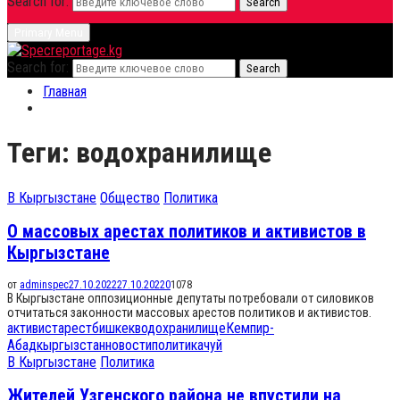
Search for:
Search
Primary Menu
Search for:
Search
Главная
Теги: водохранилище
В Кыргызстане
Общество
Политика
О массовых арестах политиков и активистов в
Кыргызстане
от
adminspec
27.10.2022
27.10.2022
0
1078
В Кыргызстане оппозиционные депутаты потребовали от силовиков
отчитаться законности массовых арестов политиков и активистов.
активист
арест
бишкек
водохранилище
Кемпир-
Абад
кыргызстан
новости
политика
чуй
В Кыргызстане
Политика
Жителей Узгенского района не впустили на