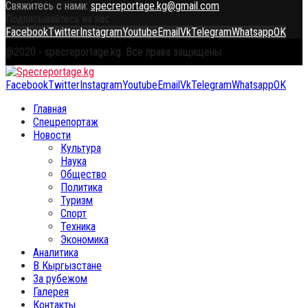
Свяжитесь с нами:
specreportage.kg@gmail.com
Подписывайтесь на нас
Facebook
Twitter
Instagram
Youtube
Email
Vk
Telegram
Whatsapp
OK
@2020 - specreportage.kg. Все права защищены.
Facebook
Twitter
Instagram
Youtube
Email
Vk
Telegram
Whatsapp
OK
Главная
Спецрепортаж
Новости
Культура
Наука
Общество
Политика
Туризм
Спорт
Техника
Экономика
Аналитика
В Кыргызстане
За рубежом
Галерея
Контакты