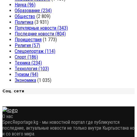
Наука
(96)
Образование
(234)
Общество
(2 809)
Политика
(3 931)
Популярные новости
(343)
Последние новости
(804)
Проишествия
(1 773)
Религия
(57)
Спецрепортаж
(114)
Спорт
(186)
Техника
(234)
Технология
(103)
Туризм
(94)
Экономика
(1 035)
Соц. сети
О нас
SpecReportage.kg - мы новостной портал где публикуются
последние, актуальные новости не только внутри Кыргызстана но
и со всего мира.