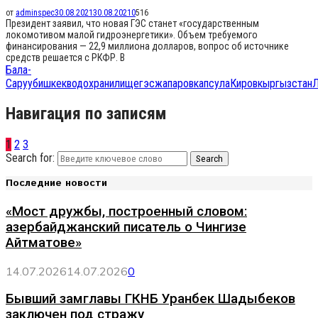
от
adminspec
30.08.2021
30.08.2021
0
516
Президент заявил, что новая ГЭС станет «государственным
локомотивом малой гидроэнергетики». Объем требуемого
финансирования — 22,9 миллиона долларов, вопрос об источнике
средств решается с РКФР. В
Бала-
Саруу
бишкек
водохранилище
гэс
жапаров
капсула
Киров
кыргызстан
Л
Навигация по записям
1
2
3
Search for:
Search
Последние новости
«Мост дружбы, построенный словом:
азербайджанский писатель о Чингизе
Айтматове»
14.07.2026
14.07.2026
0
Бывший замглавы ГКНБ Уранбек Шадыбеков
заключен под стражу