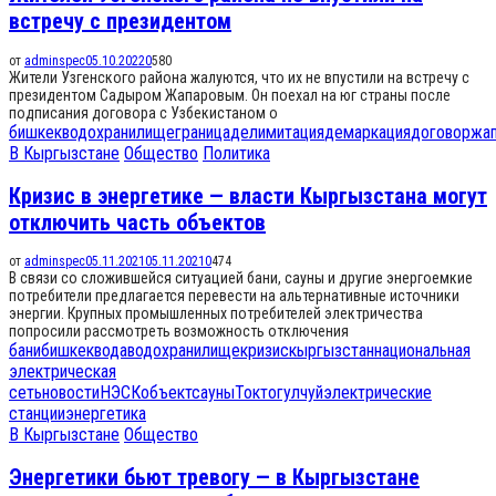
встречу с президентом
от
adminspec
05.10.2022
0
580
Жители Узгенского района жалуются, что их не впустили на встречу с
президентом Садыром Жапаровым. Он поехал на юг страны после
подписания договора с Узбекистаном о
бишкек
водохранилище
граница
делимитация
демаркация
договор
жа
В Кыргызстане
Общество
Политика
Кризис в энергетике — власти Кыргызстана могут
отключить часть объектов
от
adminspec
05.11.2021
05.11.2021
0
474
В связи со сложившейся ситуацией бани, сауны и другие энергоемкие
потребители предлагается перевести на альтернативные источники
энергии. Крупных промышленных потребителей электричества
попросили рассмотреть возможность отключения
бани
бишкек
вода
водохранилище
кризис
кыргызстан
национальная
электрическая
сеть
новости
НЭСК
объект
сауны
Токтогул
чуй
электрические
станции
энергетика
В Кыргызстане
Общество
Энергетики бьют тревогу — в Кыргызстане