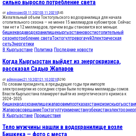
сильно выросло потребление света
от
adminspec
03.11.2021
03.11.2021
0
545
Желательный объем Токтогульского водохранилища для начала
отопительного сезона — не менее 15 миллиардов кубометров. Сейчас
там нет и 12 миллиардов, причем воды становится все меньше.
бишкек
вода
водохранилище
кыргызстан
новости
отопительный
сезон
потребление света
Токтогул
тревога
чуй
Электрическая
сеть
Энергетики
В Кыргызстане
Политика
Последние новости
Когда Кыргызстан выйдет из энергокризиса,
рассказал Садыр Жапаров
от
adminspec
21.10.2021
21.10.2021
0
5290
По словам президента, в предыдущие годы при импорте
электроэнергии из соседних стран были потеряны миллиарды сомов.
Власти Кыргызстана планируют выйти из энергетического кризиса к
2024–2025
бишкек
водохранилище
жапаров
импорт
казахстан
кризис
кыргызстан
Жапаров
совещание
Токтогул
туркменистан
узбекистан
электроэнер
В Кыргызстане
Проишествия
Тело мужчины нашли в водохранилище возле
Бишкека — фото с места