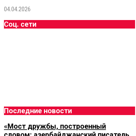
04.04.2026
Соц. сети
Facebook
Понравилось
Twitter
Следить
Instagram
Следить
Youtube
Подписаться
Email
Следить
Vk
Следить
Последние новости
«Мост дружбы, построенный
словом: азербайджанский писатель