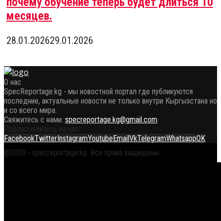
почему обучение теперь будет длиться 10
месяцев.
28.01.2026
29.01.2026
О нас
SpecReportage.kg - мы новостной портал где публикуются
последние, актуальные новости не только внутри Кыргызстана но
и со всего мира.
Свяжитесь с нами:
specreportage.kg@gmail.com
Подписывайтесь на нас
Facebook
Twitter
Instagram
Youtube
Email
Vk
Telegram
Whatsapp
OK
@2020 - specreportage.kg. Все права защищены.