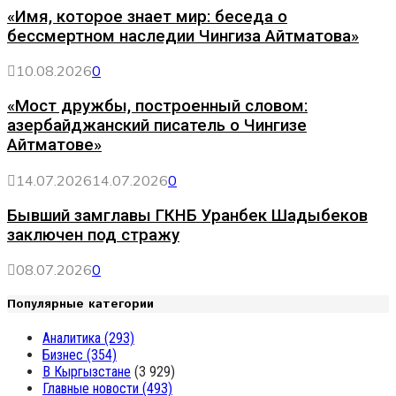
«Имя, которое знает мир: беседа о
бессмертном наследии Чингиза Айтматова»
10.08.2026
0
«Мост дружбы, построенный словом:
азербайджанский писатель о Чингизе
Айтматове»
14.07.2026
14.07.2026
0
Бывший замглавы ГКНБ Уранбек Шадыбеков
заключен под стражу
08.07.2026
0
Популярные категории
Аналитика
(293)
Бизнес
(354)
В Кыргызстане
(3 929)
Главные новости
(493)