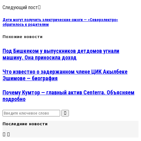
Следующий пост
Дети могут получить электрические ожоги — «Северэлектро»
обратилось к родителям
Похожие новости
Под Бишкеком у выпускников детдомов угнали
машину. Она приносила доход
Что известно о задержанном члене ЦИК Акылбеке
Эшимове — биография
Почему Кумтор — главный актив Centerra. Объясняем
подробно
Search
Search
for:
Последние новости