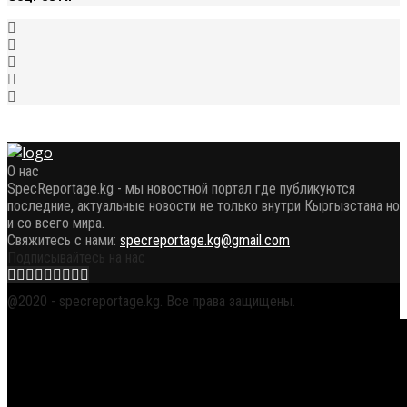
О нас
SpecReportage.kg - мы новостной портал где публикуются
последние, актуальные новости не только внутри Кыргызстана но
и со всего мира.
Свяжитесь с нами:
specreportage.kg@gmail.com
Подписывайтесь на нас
Facebook
Twitter
Instagram
Youtube
Email
Vk
Telegram
Whatsapp
OK
@2020 - specreportage.kg. Все права защищены.