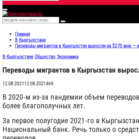
Search
for:
Primary
Menu
Search
Search
for:
Главная
В Кыргызстане
Переводы мигрантов в Кыргызстан выросли на $270 млн — и
В Кыргызстане
Общество
Экономика
Переводы мигрантов в Кыргызстан выросл
12.08.2021
12.08.2021
469
В 2020-м из-за пандемии объем переводов
более благополучных лет.
За первое полугодие 2021-го в Кыргызста
Национальный банк. Речь только о средс
переводов.