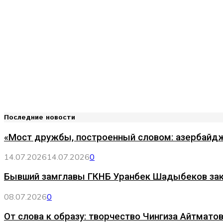
Последние новости
«Мост дружбы, построенный словом: азербайдж
14.07.2026
14.07.2026
0
Бывший замглавы ГКНБ Уранбек Шадыбеков за
08.07.2026
0
От слова к образу: творчество Чингиза Айтматов