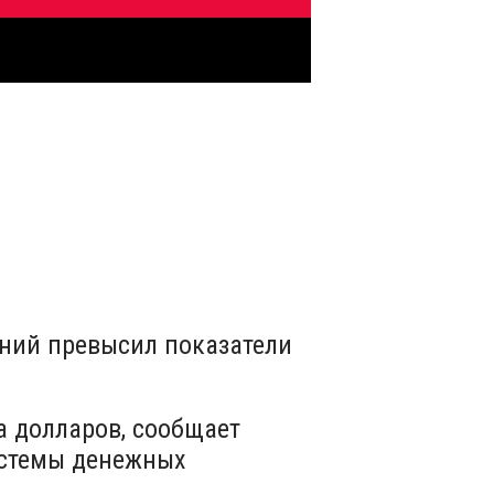
ений превысил показатели
а долларов, сообщает
истемы денежных