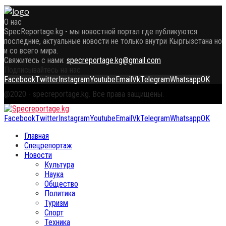
О нас
SpecReportage.kg - мы новостной портал где публикуются
последние, актуальные новости не только внутри Кыргызстана но
и со всего мира.
Свяжитесь с нами:
specreportage.kg@gmail.com
Подписывайтесь на нас
Facebook
Twitter
Instagram
Youtube
Email
Vk
Telegram
Whatsapp
OK
@2020 - specreportage.kg. Все права защищены.
Facebook
Twitter
Instagram
Youtube
Email
Vk
Telegram
Whatsapp
OK
Главная
Спецрепортаж
Новости
Культура
Наука
Общество
Политика
Туризм
Спорт
Техника