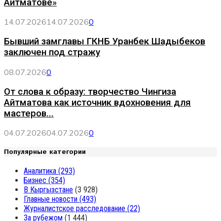
Айтматове»
14.07.2026
14.07.2026
0
Бывший замглавы ГКНБ Уранбек Шадыбеков
заключен под стражу
08.07.2026
0
От слова к образу: творчество Чингиза
Айтматова как источник вдохновения для
мастеров...
04.07.2026
04.07.2026
0
Популярные категории
Аналитика
(293)
Бизнес
(354)
В Кыргызстане
(3 928)
Главные новости
(493)
Журналистское расследование
(22)
За рубежом
(1 444)