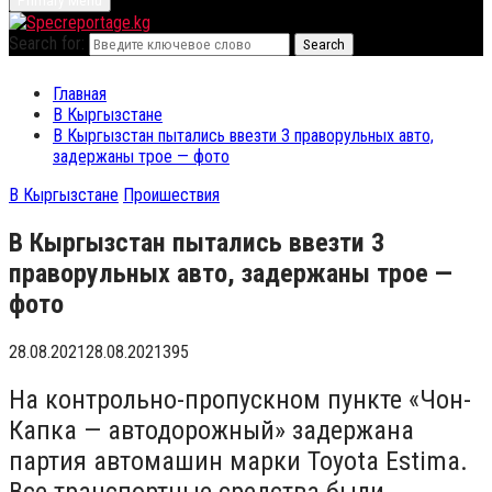
Primary Menu
Search for:
Search
Главная
В Кыргызстане
В Кыргызстан пытались ввезти 3 праворульных авто,
задержаны трое — фото
В Кыргызстане
Проишествия
В Кыргызстан пытались ввезти 3
праворульных авто, задержаны трое —
фото
28.08.2021
28.08.2021
395
На контрольно-пропускном пункте «Чон-
Капка — автодорожный» задержана
партия автомашин марки Toyota Estima.
Все транспортные средства были