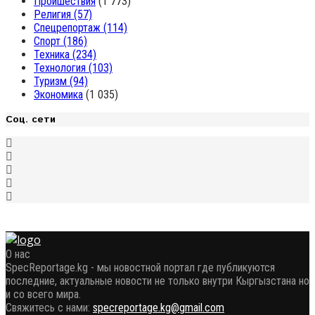
Проишествия
(1 773)
Религия
(57)
Спецрепортаж
(114)
Спорт
(186)
Техника
(234)
Технология
(103)
Туризм
(94)
Экономика
(1 035)
Соц. сети
О нас
SpecReportage.kg - мы новостной портал где публикуются
последние, актуальные новости не только внутри Кыргызстана но
и со всего мира.
Свяжитесь с нами:
specreportage.kg@gmail.com