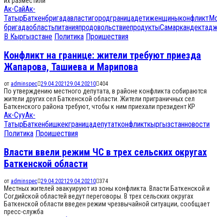
их разместили
Ак-Сай
Ак-
Татыр
Баткен
бригада
власти
город
граница
дети
женщины
конфликт
Мо
бригада
область
питания
продовольствие
продукты
Самаркандек
тадж
В Кыргызстане
Политика
Проишествия
Конфликт на границе: жители требуют приезда
Жапарова, Ташиева и Марипова
от
adminspec
29.04.2021
29.04.2021
0
404
По утверждению местного депутата, в районе конфликта собираются
жители других сел Баткенской области. Жители приграничных сел
Баткенского района требуют, чтобы к ним приехали президент КР
Ак-Суу
Ак-
Татыр
Баткен
бишкек
граница
депутат
конфликт
кыргызстан
новости
Политика
Проишествия
Власти ввели режим ЧС в трех сельских округах
Баткенской области
от
adminspec
29.04.2021
29.04.2021
0
374
Местных жителей эвакуируют из зоны конфликта. Власти Баткенской и
Согдийской областей ведут переговоры. В трех сельских округах
Баткенской области введен режим чрезвычайной ситуации, сообщает
пресс-служба