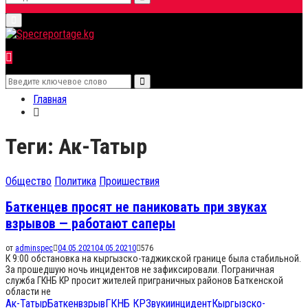
Search
Primary
for:
Menu
Search
Search
for:
Главная
Теги: Ак-Татыр
Общество
Политика
Проишествия
Баткенцев просят не паниковать при звуках
взрывов — работают саперы
от
adminspec
04.05.2021
04.05.2021
0
576
К 9:00 обстановка на кыргызско-таджикской границе была стабильной.
За прошедшую ночь инцидентов не зафиксировали. Пограничная
служба ГКНБ КР просит жителей приграничных районов Баткенской
области не
Ак-Татыр
Баткен
взрыв
ГКНБ КР
Звуки
инцидент
Кыргызско-