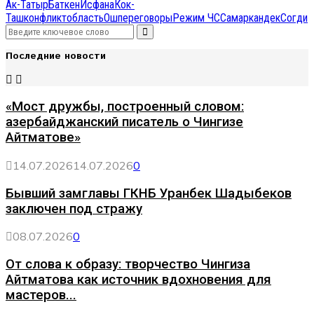
Ак-Татыр
Баткен
Исфана
Кок-
Таш
конфликт
область
Ош
переговоры
Режим ЧС
Самаркандек
Согди
Search
Search
for:
Последние новости
«Мост дружбы, построенный словом:
азербайджанский писатель о Чингизе
Айтматове»
14.07.2026
14.07.2026
0
Бывший замглавы ГКНБ Уранбек Шадыбеков
заключен под стражу
08.07.2026
0
От слова к образу: творчество Чингиза
Айтматова как источник вдохновения для
мастеров...