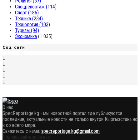
Религия
(57)
Спецрепортаж
(114)
Спорт
(186)
Техника
(234)
Технология
(103)
Туризм
(94)
Экономика
(1 035)
Соц. сети
О нас
SpecReportage.kg - мы новостной портал где публикуются
последние, актуальные новости не только внутри Кыргызстана но
и со всего мира.
Свяжитесь с нами:
specreportage.kg@gmail.com
Подписывайтесь на нас