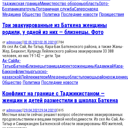
таджикская граница
Министерство обороны
область
Орто-
Боз
паника
патруль
Пограничная служба
Сапер
снаряд
Медицина
Общество
Политика
Последние новости
Проишествия
Три эвакуированные из Баткена женщины
родили, у одной из них — близнецы. Фото
от
adminspec
02.05.2021
02.05.2021
0
784
Из сел Ак-Сай, Ак-Татыр, Кара-Бак Баткенского района, а также Жаны-
Жер, Бешкент, Кулунду Лейлекского района эвакуировали 33 388
человек, из них 19 142 — дети. Три
Ак-Сай
Ак-
Татыр
Баткен
Близнецы
граница
директор
женщины
Кадамжай
Кара-
Бак
конфликт
кыргызско-
казахской
Лейлек
матери
Мледенец
область
помощь
район
рождение
Общество
Политика
Последние новости
Конфликт на границе с Таджикистаном —
женщин и детей разместили в школах Баткена
от
adminspec
29.04.2021
29.04.2021
0
615
Местные власти сейчас решают вопрос обеспечения эвакуированных
продовольствием и вещами первой необходимости. Из сел Ак-Сай, Ак-
Татыр и Самаркандек Баткенской области эвакуированы 400 жителей,