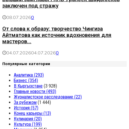
заключен под стражу
08.07.2026
0
От слова к образу: творчество Чингиза
Айтматова как источник вдохновения для
мастеров...
04.07.2026
04.07.2026
0
Популярные категории
Аналитика
(293)
Бизнес
(354)
В Кыргызстане
(3 928)
Главные новости
(493)
Журналистское расследование
(22)
За рубежом
(1 444)
История
(57)
Конец карьеры
(13)
Кулинария
(20)
Культура
(199)