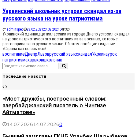
Украинский школьник устроил скандал из-за
русского языка на уроке патриотизма
от
adminspec
23.02.2021
23.02.2021
0
324
Украинский одиннадцатиклассник из города Днепр устроил скандал
на уроке патриотического воспитания из-за военных, которые
разговаривали на русском языке. Об этом сообщает издание
«Страна.ua» со ссылкой
воспитание
Днепр
Львов
русский язык
скандал
Украина
урок
патриотизма
харьков
школьник
Search
Search
for:
Последние новости
«Мост дружбы, построенный словом:
азербайджанский писатель о Чингизе
Айтматове»
14.07.2026
14.07.2026
0
Бывший замглавы ГКНБ Уранбек Шадыбеков