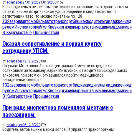
от
adminspec
24.01.2023
24.01.2023
0
1162
Если водитель в нетрезвом состоянии и отказывается отдавать ключи
от авто или же водительское удостоверение и свидетельство о
регистрации авто, то можно привлечь по 128
102
авария
автомобиль
автотранспорт
бишкек
водитель
гаи
движения
д
рулем
Инспектор
кайгул
Киев
киргизия
кыргызстан
машина
мвд
милици
В Кыргызстане
Проишествия
Оказал сопротивление и порвал куртку
сотруднику УПСМ.
от
adminspec
12.12.2022
0
438
По улице Московской возле центральной мечети сотрудники
остановили автомашину марки Митцубиси, от водителя исходил запах
алкоголя, при этом он отказывался пройти медицинское
освидетельствование.
102
авария
автомобиль
автотранспорт
бишкек
водитель
гаи
движения
д
рулем
Инспектор
кайгул
Киев
киргизия
кыргызстан
машина
мвд
милици
В Кыргызстане
Проишествия
При виде инспектора поменялся местами с
пассажиром.
от
adminspec
06.12.2022
0
479
Водитель автомашины марки Honda Fit управлял транспортным