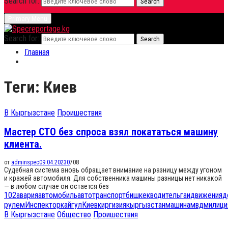
Search for:
Search
Primary Menu
Search for:
Search
Главная
Теги: Киев
В Кыргызстане
Проишествия
Мастер СТО без спроса взял покататься машину
клиента.
от
adminspec
09.04.2023
0
708
Судебная система вновь обращает внимание на разницу между угоном
и кражей автомобиля. Для собственника машины разницы нет никакой
— в любом случае он остается без
102
авария
автомобиль
автотранспорт
бишкек
водитель
гаи
движения
д
рулем
Инспектор
кайгул
Киев
киргизия
кыргызстан
машина
мвд
милици
В Кыргызстане
Общество
Проишествия