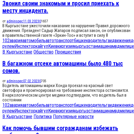
Звонил своим знакомым и просил приехать к
месту инцидента.
от
adminspec
11.03.2023
0
1657
В Кыргызстане ужесточили наказание за нарушение Правил дорожного
движения. Президент Садыр Жапаров подписал закон, он опубликован
в правительственной газете «Эркин-Тоо» и вступит в силу 8
102
авария
автомобиль
автотранспорт
бишкек
водитель
гаи
движения
д
рулем
Инспектор
кайгул
Киев
киргизия
кыргызстан
машина
мвд
милици
В Кыргызстане
Общество
Проишествия
В багажном отсеке автомашины было 480 тыс
сомов.
от
adminspec
07.02.2023
0
705
Водитель автомашины марки Хонда проехал на красный свет
светофора и проигнорировал на требование инспектора остановится.
В наркологическом центре медики подтвердили, что водитель был в
состоянии
102
авария
автомобиль
автотранспорт
бишкек
водитель
гаи
движения
д
рулем
Инспектор
кайгул
Киев
киргизия
кыргызстан
машина
мвд
милици
В Кыргызстане
Политика
Популярные новости
Как помочь бывшим согражданам избежать