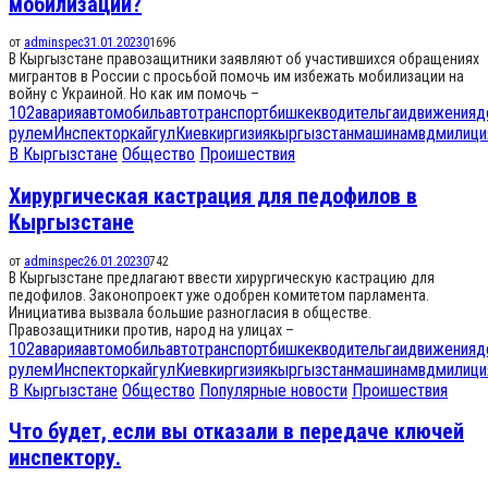
мобилизации?
от
adminspec
31.01.2023
0
1696
В Кыргызстане правозащитники заявляют об участившихся обращениях
мигрантов в России с просьбой помочь им избежать мобилизации на
войну с Украиной. Но как им помочь –
102
авария
автомобиль
автотранспорт
бишкек
водитель
гаи
движения
д
рулем
Инспектор
кайгул
Киев
киргизия
кыргызстан
машина
мвд
милици
В Кыргызстане
Общество
Проишествия
Хирургическая кастрация для педофилов в
Кыргызстане
от
adminspec
26.01.2023
0
742
В Кыргызстане предлагают ввести хирургическую кастрацию для
педофилов. Законопроект уже одобрен комитетом парламента.
Инициатива вызвала большие разногласия в обществе.
Правозащитники против, народ на улицах –
102
авария
автомобиль
автотранспорт
бишкек
водитель
гаи
движения
д
рулем
Инспектор
кайгул
Киев
киргизия
кыргызстан
машина
мвд
милици
В Кыргызстане
Общество
Популярные новости
Проишествия
Что будет, если вы отказали в передаче ключей
инспектору.