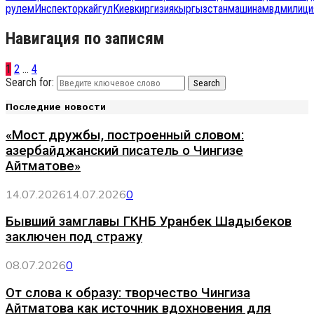
рулем
Инспектор
кайгул
Киев
киргизия
кыргызстан
машина
мвд
милици
Навигация по записям
1
2
…
4
Search for:
Search
Последние новости
«Мост дружбы, построенный словом:
азербайджанский писатель о Чингизе
Айтматове»
14.07.2026
14.07.2026
0
Бывший замглавы ГКНБ Уранбек Шадыбеков
заключен под стражу
08.07.2026
0
От слова к образу: творчество Чингиза
Айтматова как источник вдохновения для