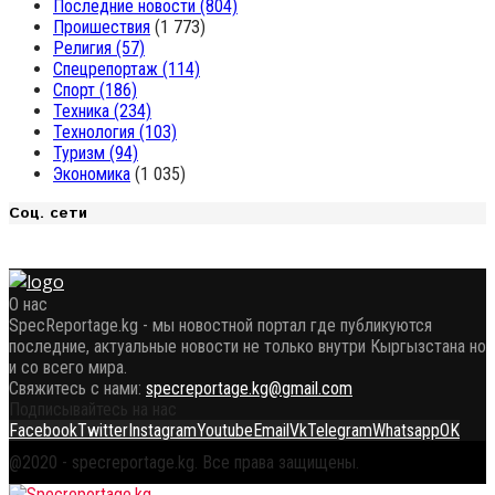
Последние новости
(804)
Проишествия
(1 773)
Религия
(57)
Спецрепортаж
(114)
Спорт
(186)
Техника
(234)
Технология
(103)
Туризм
(94)
Экономика
(1 035)
Соц. сети
О нас
SpecReportage.kg - мы новостной портал где публикуются
последние, актуальные новости не только внутри Кыргызстана но
и со всего мира.
Свяжитесь с нами:
specreportage.kg@gmail.com
Подписывайтесь на нас
Facebook
Twitter
Instagram
Youtube
Email
Vk
Telegram
Whatsapp
OK
@2020 - specreportage.kg. Все права защищены.