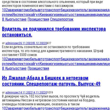
средством в состоянии алкогольного опьянения, который при виде
инспекторов поменялся местами с пассажиром.
102
авария
автомобиль
автотранспорт
бишкек
водитель
гаи
движения
д
рулем
Инспектор
кайгул
Киев
киргизия
кыргызстан
машина
мвд
милици
В Кыргызстане
Проишествия
Спецрепортаж
Водитель не подчинился требованию инспектора
остановиться.
от
adminspec
26.11.2022
05.12.2022
0
617
Если водитель сознательно не остановился по требованию
инспектора, то это повод для административного наказания. Штраф
составляет 5500 сомов.
102
авария
автомобиль
автотранспорт
бишкек
водитель
гаи
движения
д
рулем
Инспектор
кайгул
Киев
киргизия
кыргызстан
машина
мвд
милици
В Кыргызстане
Проишествия
Из Джалал-Абада в Бишкек в нетрезвом
состоянии. Спецрепортаж-патруль. Выпуск-49
от
adminspec
14.11.2022
14.11.2022
0
1019
В дежурную часть 102 поступил вызов, по проспекту Чуй водитель
автомашины Ниссан в нетрезвом состоянии наехал на бордюр,
очевидцы позвонили в милицию, оказалось в таком
102
авария
автомобиль
автотранспорт
бишкек
водитель
гаи
движения
д