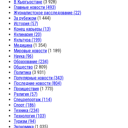
В Кыргызстане
(3 928)
Главные новости
(493)
Журналистское расследование
(22)
За рубежом
(1 444)
История
(57)
Конец карьеры
(13)
Кулинария
(20)
Культура
(199)
Медицина
(1 354)
Мировые новости
(1 189)
Наука
(96)
Образование
(234)
Общество
(2 809)
Политика
(3 931)
Популярные новости
(343)
Последние новости
(804)
Проишествия
(1 773)
Религия
(57)
Спецрепортаж
(114)
Спорт
(186)
Техника
(234)
Технология
(103)
Туризм
(94)
Экономика
(1 035)