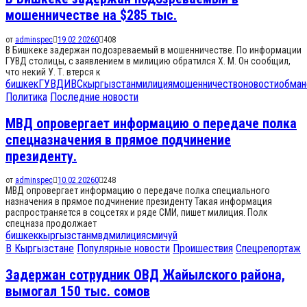
мошенничестве на $285 тыс.
от
adminspec
19.02.2026
0
408
В Бишкеке задержан подозреваемый в мошенничестве. По информации
ГУВД столицы, с заявлением в милицию обратился Х. М. Он сообщил,
что некий У. Т. втерся к
бишкек
ГУВД
ИВС
кыргызстан
милиция
мошенничество
новости
обман
Политика
Последние новости
МВД опровергает информацию о передаче полка
спецназначения в прямое подчинение
президенту.
от
adminspec
10.02.2026
0
248
МВД опровергает информацию о передаче полка специального
назначения в прямое подчинение президенту Такая информация
распространяется в соцсетях и ряде СМИ, пишет милиция. Полк
спецназа продолжает
бишкек
кыргызстан
мвд
милиция
сми
чуй
В Кыргызстане
Популярные новости
Проишествия
Спецрепортаж
Задержан сотрудник ОВД Жайылского района,
вымогал 150 тыс. сомов