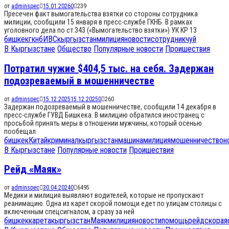
от
adminspec
15.01.2026
0
239
Пресечен факт вымогательства взятки со стороны сотрудника
милиции, сообщили 15 января в пресс-службе ГКНБ. В рамках
уголовного дела по ст.343 («Вымогательство взятки») УК КР 13
бишкек
гкнб
ИВС
кыргызстан
милиция
новости
сотрудник
чуй
В Кыргызстане
Общество
Популярные новости
Проишествия
Потратил чужие $404,5 тыс. на себя. Задержан
подозреваемый в мошенничестве
от
adminspec
15.12.2025
15.12.2025
0
260
Задержан подозреваемый в мошенничестве, сообщили 14 декабря в
пресс-службе ГУВД Бишкека. В милицию обратился иностранец с
просьбой принять меры в отношении мужчины, который осенью
пообещал
бишкек
Китай
криминал
кыргызстан
машина
милиция
мошенничество
н
В Кыргызстане
Популярные новости
Проишествия
Рейд «Маяк»
от
adminspec
30.04.2024
0
6495
Медики и милиция выявляют водителей, которые не пропускают
реанимацию. Одна из карет скорой помощи едет по улицам столицы с
включенным спецсигналом, а сразу за ней
бишкек
карета
кыргызстан
Маяк
милиция
новости
помощь
рейд
скорая