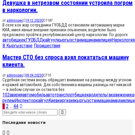
Девушка в нетрезвом состоянии устроила погром
в наркологии.
от
adminspec
19.12.2023
0
1187
В селе кок жар сотрудники ГУОБДД остановили автомашину марки
КИА, имея явные внешние признаки опьянения, водителю было
предложено пройти в республиканский центр наркологии. По дороге
авто
бишкек
ГУОБДД
кайгуул
кыргызстан
машина
милиция
Наркология
В Кыргызстане
Проишествия
Мастер СТО без спроса взял покататься машину
клиента.
от
adminspec
09.04.2023
0
710
Судебная система вновь обращает внимание на разницу между угоном
и кражей автомобиля. Для собственника машины разницы нет никакой
— в любом случае он остается без
102
авария
автомобиль
автотранспорт
бишкек
водитель
гаи
движения
д
рулем
Инспектор
кайгул
Киев
киргизия
кыргызстан
машина
мвд
милици
Навигация
1
2
…
44
Search
по
Search
for:
Последние новости
записям