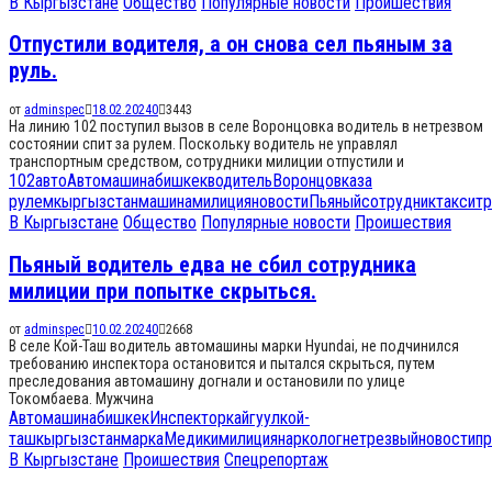
В Кыргызстане
Общество
Популярные новости
Проишествия
Отпустили водителя, а он снова сел пьяным за
руль.
от
adminspec
18.02.2024
0
3443
На линию 102 поступил вызов в селе Воронцовка водитель в нетрезвом
состоянии спит за рулем. Поскольку водитель не управлял
транспортным средством, сотрудники милиции отпустили и
102
авто
Автомашина
бишкек
водитель
Воронцовка
за
рулем
кыргызстан
машина
милиция
новости
Пьяный
сотрудник
такси
тр
В Кыргызстане
Общество
Популярные новости
Проишествия
Пьяный водитель едва не сбил сотрудника
милиции при попытке скрыться.
от
adminspec
10.02.2024
0
2668
В селе Кой-Таш водитель автомашины марки Hyundai, не подчинился
требованию инспектора остановится и пытался скрыться, путем
преследования автомашину догнали и остановили по улице
Токомбаева. Мужчина
Автомашина
бишкек
Инспектор
кайгуул
кой-
таш
кыргызстан
марка
Медики
милиция
нарколог
нетрезвый
новости
п
В Кыргызстане
Проишествия
Спецрепортаж