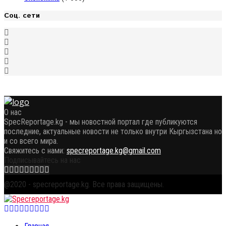
Соц. сети
О нас
SpecReportage.kg - мы новостной портал где публикуются
последние, актуальные новости не только внутри Кыргызстана но
и со всего мира.
Свяжитесь с нами:
specreportage.kg@gmail.com
Подписывайтесь на нас
Facebook
Twitter
Instagram
Youtube
Email
Vk
Telegram
Whatsapp
OK
@2020 - specreportage.kg. Все права защищены.
Facebook
Twitter
Instagram
Youtube
Email
Vk
Telegram
Whatsapp
OK