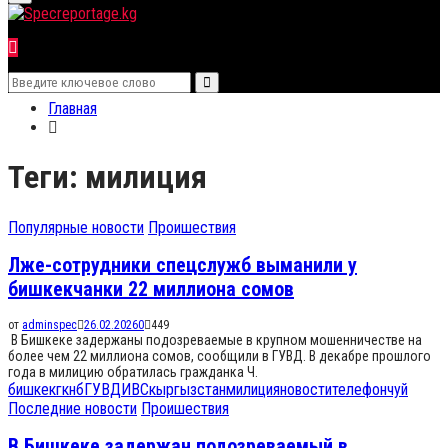
for:
Menu
Search
Search
for:
Главная
Теги: милиция
Популярные новости
Проишествия
Лже-сотрудники спецслужб выманили у
бишкекчанки 22 миллиона сомов
от
adminspec
26.02.2026
0
449
В Бишкеке задержаны подозреваемые в крупном мошенничестве на
более чем 22 миллиона сомов, сообщили в ГУВД. В декабре прошлого
года в милицию обратилась гражданка Ч.
бишкек
гкнб
ГУВД
ИВС
кыргызстан
милиция
новости
телефон
чуй
Последние новости
Проишествия
В Бишкеке задержан подозреваемый в