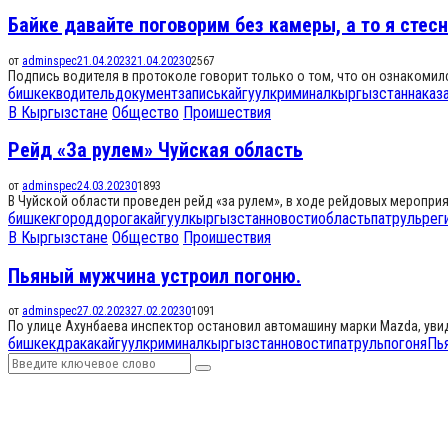
Байке давайте поговорим без камеры, а то я стес
от
adminspec
21.04.2023
21.04.2023
0
2567
Подпись водителя в протоколе говорит только о том, что он ознакомилс
бишкек
водитель
документ
запись
кайгуул
криминал
кыргызстан
наказ
В Кыргызстане
Общество
Проишествия
Рейд «За рулем» Чуйская область
от
adminspec
24.03.2023
0
1893
В Чуйской области проведен рейд «за рулем», в ходе рейдовых меропр
бишкек
город
дорога
кайгуул
кыргызстан
новости
область
патруль
рег
В Кыргызстане
Общество
Проишествия
Пьяный мужчина устроил погоню.
от
adminspec
27.02.2023
27.02.2023
0
1091
По улице Ахунбаева инспектор остановил автомашину марки Mazda, увид
бишкек
драка
кайгуул
криминал
кыргызстан
новости
патруль
погоня
Пь
Search
Search
for: