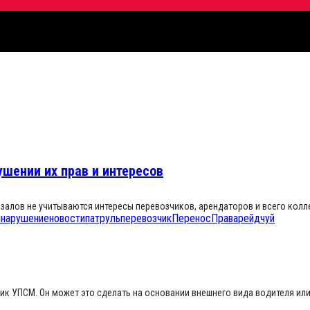
ушении их прав и интересов
кзалов не учитываются интересы перевозчиков, арендаторов и всего кол
н
нарушение
новости
патруль
перевозчик
Перенос
Права
рейд
чуй
ик УПСМ. Он может это сделать на основании внешнего вида водителя ил