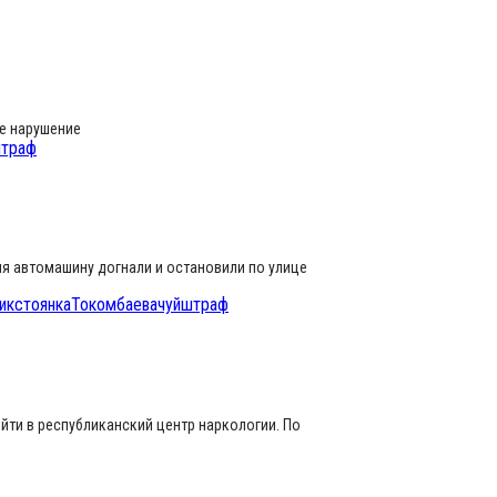
ое нарушение
траф
ия автомашину догнали и остановили по улице
ик
стоянка
Токомбаева
чуй
штраф
ти в республиканский центр наркологии. По