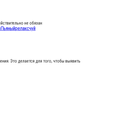
ействительно не обязан
л
Пьяный
релакс
чуй
ния. Это делается для того, чтобы выявить