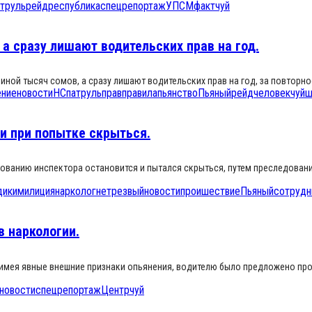
атруль
рейд
республика
спецрепортаж
УПСМ
факт
чуй
 а сразу лишают водительских прав на год.
виной тысяч сомов, а сразу лишают водительских прав на год, за повторн
ение
новости
НС
патруль
прав
правила
пьянство
Пьяный
рейд
человек
чуй
ш
и при попытке скрыться.
бованию инспектора остановится и пытался скрыться, путем преследован
ики
милиция
нарколог
нетрезвый
новости
проишествие
Пьяный
сотрудн
в наркологии.
имея явные внешние признаки опьянения, водителю было предложено прой
новости
спецрепортаж
Центр
чуй