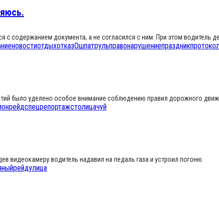
няюсь.
я с содержанием документа, а не согласился с ним. При этом водитель д
ание
новости
отдых
отказ
Ош
патруль
правонарушение
праздник
протоко
иятий было уделено особое внимание соблюдению правил дорожного движе
ион
рейд
спецрепортаж
столица
чуй
ев видеокамеру водитель надавил на педаль газа и устроил погоню.
яный
рейд
улица