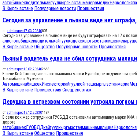
авто
бишкек
водитель
кайгуул
кыргызстан
манера
медик
Наркология
п
В Кыргызстане
Популярные новости
Проишествия
Сегодня за управление в пьяном виде нет штрафа,
от
adminspec
17.03.2024
0
807
Сегодня за управление в пьяном виде не будут штрафовать на 17 с поло
алкоголь
бишкек
водитель
кайгуул
кодекс
кыргызстан
лишение
наруш
В Кыргызстане
Общество
Популярные новости
Проишествия
Пьяный водитель едва не сбил сотрудника милици
от
adminspec
10.02.2024
0
2668
В селе Кой-Таш водитель автомашины марки Hyundai, не подчинился тре
Токомбаева. Мужчина
Автомашина
бишкек
Инспектор
кайгуул
кой-таш
кыргызстан
марка
Мед
В Кыргызстане
Проишествия
Спецрепортаж
Девушка в нетрезвом состоянии устроила погром 
от
adminspec
19.12.2023
0
1187
В селе кок жар сотрудники ГУОБДД остановили автомашину марки КИА, 
дороге
авто
бишкек
ГУОБДД
кайгуул
кыргызстан
машина
милиция
Наркология
В Кыргызстане
Общество
Проишествия