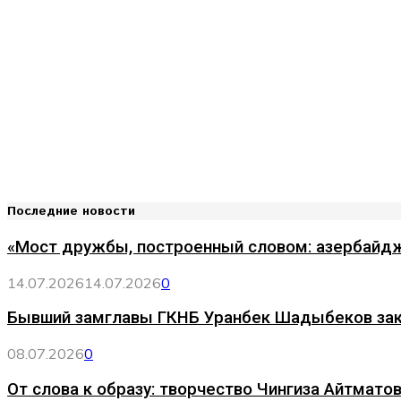
Последние новости
«Мост дружбы, построенный словом: азербайдж
14.07.2026
14.07.2026
0
Бывший замглавы ГКНБ Уранбек Шадыбеков за
08.07.2026
0
От слова к образу: творчество Чингиза Айтматов