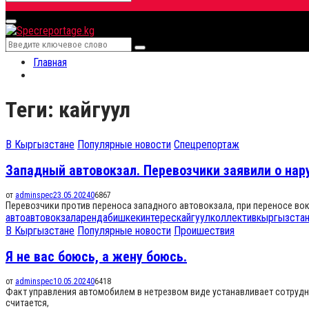
Search
for:
Primary
Menu
Search
Search
for:
Главная
Теги: кайгуул
В Кыргызстане
Популярные новости
Спецрепортаж
Западный автовокзал. Перевозчики заявили о нар
от
adminspec
23.05.2024
0
6867
Перевозчики против переноса западного автовокзала, при переносе во
авто
автовокзал
аренда
бишкек
интерес
кайгуул
коллектив
кыргызста
В Кыргызстане
Популярные новости
Проишествия
Я не вас боюсь, а жену боюсь.
от
adminspec
10.05.2024
0
6418
Факт управления автомобилем в нетрезвом виде устанавливает сотрудн
считается,