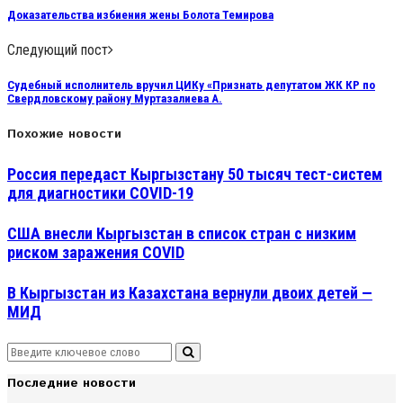
Доказательства избиения жены Болота Темирова
Следующий пост
Судебный исполнитель вручил ЦИКу «Признать депутатом ЖК КР по
Свердловскому району Муртазалиева А.
Похожие новости
Россия передаст Кыргызстану 50 тысяч тест-систем
для диагностики COVID-19
США внесли Кыргызстан в список стран с низким
риском заражения COVID
В Кыргызстан из Казахстана вернули двоих детей —
МИД
Search
Search
for:
Последние новости