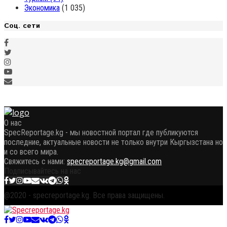
Экономика
(1 035)
Соц. сети
О нас
SpecReportage.kg - мы новостной портал где публикуются
последние, актуальные новости не только внутри Кыргызстана но
и со всего мира.
Свяжитесь с нами:
specreportage.kg@gmail.com
Подписывайтесь на нас
Facebook
Twitter
Instagram
Youtube
Email
Vk
Telegram
Whatsapp
OK
@2020 - specreportage.kg. Все права защищены.
Facebook
Twitter
Instagram
Youtube
Email
Vk
Telegram
Whatsapp
OK