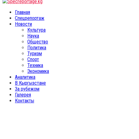
Facebook
Twitter
Instagram
Youtube
Email
Vk
Telegram
Whatsapp
OK
Главная
Спецрепортаж
Новости
Культура
Наука
Общество
Политика
Туризм
Спорт
Техника
Экономика
Аналитика
В Кыргызстане
За рубежом
Галерея
Контакты