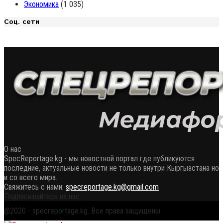
Экономика
(1 035)
Соц. сети
О нас
SpecReportage.kg - мы новостной портал где публикуются
последние, актуальные новости не только внутри Кыргызстана но
и со всего мира.
Свяжитесь с нами:
specreportage.kg@gmail.com
Подписывайтесь на нас
Facebook
Twitter
Instagram
Youtube
Email
Vk
Telegram
Whatsapp
OK
@2020 - specreportage.kg. Все права защищены.