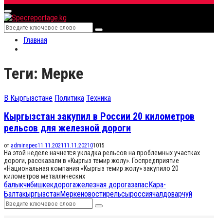
for:
Primary
Menu
Search
Search
for:
Главная
Теги: Мерке
В Кыргызстане
Политика
Техника
Кыргызстан закупил в России 20 километров
рельсов для железной дороги
от
adminspec
11.11.2021
11.11.2021
0
1015
На этой неделе начнется укладка рельсов на проблемных участках
дороги, рассказали в «Кыргыз темир жолу». Госпредприятие
«Национальная компания «Кыргыз темир жолу» закупило 20
километров металлических
балыкчи
бишкек
дорога
железная дорога
запас
Кара-
Балта
кыргызстан
Мерке
новости
рельсы
россия
чалдовар
чуй
Search
Search
for: