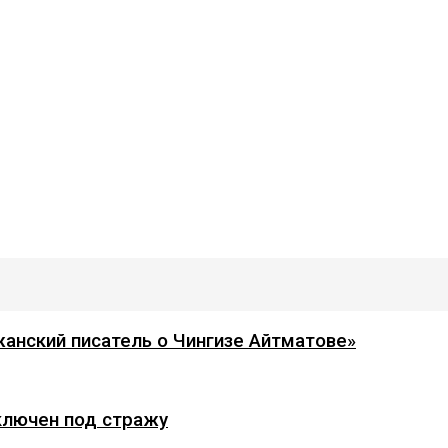
анский писатель о Чингизе Айтматове»
ключен под стражу