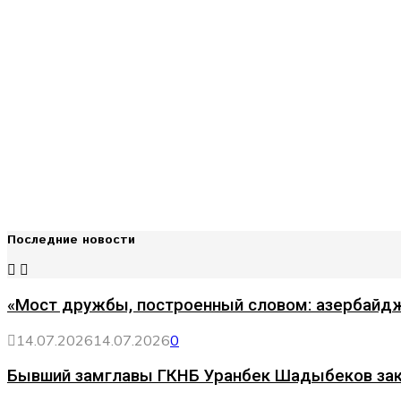
Последние новости
«Мост дружбы, построенный словом: азербайдж
14.07.2026
14.07.2026
0
Бывший замглавы ГКНБ Уранбек Шадыбеков за