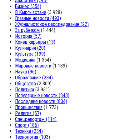
Аналитика
(293)
Бизнес
(354)
В Кыргызстане
(3 928)
Главные новости
(493)
Журналистское расследование
(22)
За рубежом
(1 444)
История
(57)
Конец карьеры
(13)
Кулинария
(20)
Культура
(199)
Медицина
(1 354)
Мировые новости
(1 189)
Наука
(96)
Образование
(234)
Общество
(2 809)
Политика
(3 931)
Популярные новости
(343)
Последние новости
(804)
Проишествия
(1 773)
Религия
(57)
Спецрепортаж
(114)
Спорт
(186)
Техника
(234)
Технология
(103)