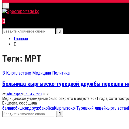
Primary
for:
Menu
Search
Search
for:
Главная
Теги: МРТ
В Кыргызстане
Медицина
Политика
Больница кыргызско-турецкой дружбы перешла н
от
adminspec
15.04.2022
0
512
Медицинское учреждение было открыто в августе 2021 года, хотя пост
Бишкека, сообщила
баланс
бишкек
дружба
койка
Кыргызско-Турецкий лицей
кыргызстан
Search
Search
for: