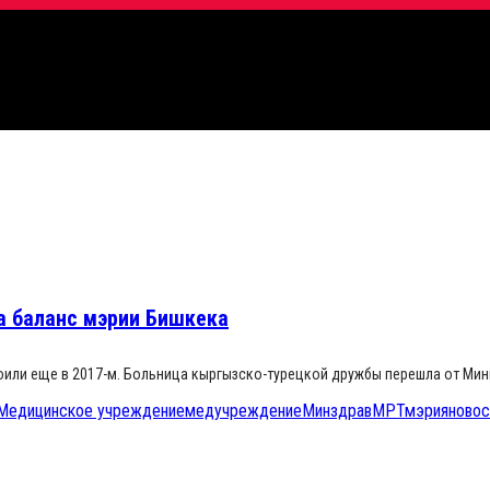
а баланс мэрии Бишкека
роили еще в 2017-м. Больница кыргызско-турецкой дружбы перешла от Ми
Медицинское учреждение
медучреждение
Минздрав
МРТ
мэрия
новос