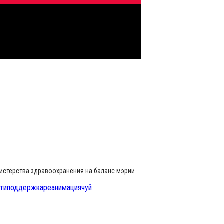
нистерства здравоохранения на баланс мэрии
ти
поддержка
реанимация
чуй