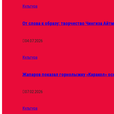
Культура
От слова к образу: творчество Чингиза Айт
04.07.2026
Культура
Жапаров показал горнолыжку «Каракол» ос
07.02.2026
Культура