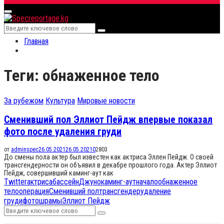
for:
Primary
Menu
Search
Search
for:
Главная
Теги: обнаженное тело
За рубежом
Культура
Мировые новости
Сменивший пол Эллиот Пейдж впервые показал
фото после удаления груди
от
adminspec
26.05.2021
26.05.2021
0
2803
До смены пола актер был известен как актриса Эллен Пейдж. О своей
трансгендерности он объявил в декабре прошлого года. Актер Эллиот
Пейдж, совершивший каминг-аут как
Twitter
актриса
бассейн
Джуно
каминг-аут
начало
обнаженное
тело
операция
Сменивший пол
трансгендер
удаление
груди
фото
шрамы
Эллиот Пейдж
Search
Search
for: