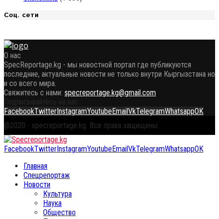
Соц. сети
О нас
SpecReportage.kg - мы новостной портал где публикуются
последние, актуальные новости не только внутри Кыргызстана но
и со всего мира.
Свяжитесь с нами:
specreportage.kg@gmail.com
Подписывайтесь на нас
Facebook
Twitter
Instagram
Youtube
Email
Vk
Telegram
Whatsapp
OK
@2020 - specreportage.kg. Все права защищены.
Facebook
Twitter
Instagram
Youtube
Email
Vk
Telegram
Whatsapp
OK
Главная
Спецрепортаж
Новости
Культура
Наука
Общество