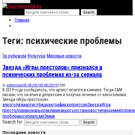
Primary Menu
Search for:
Search
Главная
Теги: психические проблемы
За рубежом
Культура
Мировые новости
Звезда «Игры престолов» признался в
психических проблемах из-за сериала
от
adminspec
05.08.2021
05.08.2021
0
1289
В 2019 году сообщалось, что артист лечится в клинике. Тогда СМИ
писали, что он впал в депрессию и получал лечение от алкоголизма.
Звезда «Игры престолов»
алкоголизм
артист
бишкек
график
депрессия
Звезда
Игра
престолов
кинокарьера
клиника
кыргызстан
новости
пандемия
психич
проблемы
сериал
сми
Эмми
Search for:
Search
Последние новости