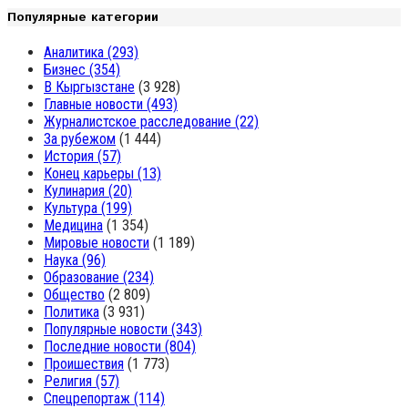
Популярные категории
Аналитика
(293)
Бизнес
(354)
В Кыргызстане
(3 928)
Главные новости
(493)
Журналистское расследование
(22)
За рубежом
(1 444)
История
(57)
Конец карьеры
(13)
Кулинария
(20)
Культура
(199)
Медицина
(1 354)
Мировые новости
(1 189)
Наука
(96)
Образование
(234)
Общество
(2 809)
Политика
(3 931)
Популярные новости
(343)
Последние новости
(804)
Проишествия
(1 773)
Религия
(57)
Спецрепортаж
(114)