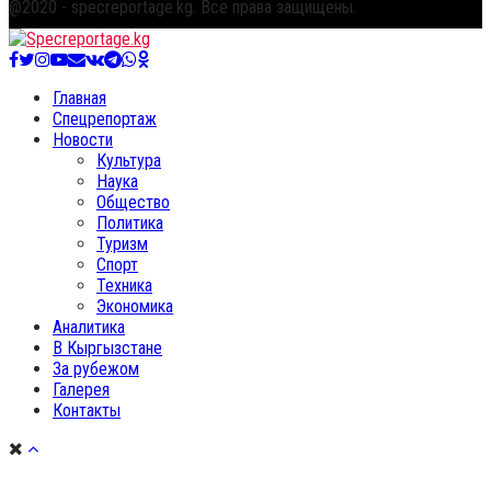
@2020 - specreportage.kg. Все права защищены.
Facebook
Twitter
Instagram
Youtube
Email
Vk
Telegram
Whatsapp
OK
Главная
Спецрепортаж
Новости
Культура
Наука
Общество
Политика
Туризм
Спорт
Техника
Экономика
Аналитика
В Кыргызстане
За рубежом
Галерея
Контакты