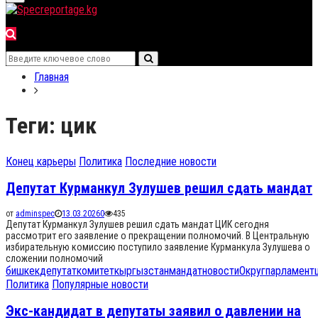
for:
Menu
Search
Search
for:
Главная
Теги: цик
Конец карьеры
Политика
Последние новости
Депутат Курманкул Зулушев решил сдать мандат
от
adminspec
13.03.2026
0
435
Депутат Курманкул Зулушев решил сдать мандат ЦИК сегодня
рассмотрит его заявление о прекращении полномочий. В Центральную
избирательную комиссию поступило заявление Курманкула Зулушева о
сложении полномочий
бишкек
депутат
комитет
кыргызстан
мандат
новости
Округ
парламент
Политика
Популярные новости
Экс-кандидат в депутаты заявил о давлении на