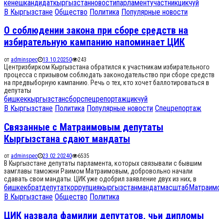
кенеш
кандидат
кыргызстан
новости
парламент
участник
цик
чуй
В Кыргызстане
Общество
Политика
Популярные новости
О соблюдении закона при сборе средств на
избирательную кампанию напоминает ЦИК
от
adminspec
13.10.2025
0
243
Центризбирком Кыргызстана обратился к участникам избирательного
процесса с призывом соблюдать законодательство при сборе средств
на предвыборную кампанию. Речь о тех, кто хочет баллотироваться в
депутаты
бишкек
кыргызстан
сбор
спецрепортаж
цик
чуй
В Кыргызстане
Политика
Популярные новости
Спецрепортаж
Связанные с Матраимовым депутаты
Кыргызстана сдают мандаты
от
adminspec
23.02.2024
0
6535
В Кыргызстане депутаты парламента, которых связывали с бывшим
замглавы таможни Раимом Матраимовым, добровольно начали
сдавать свои мандаты. ЦИК уже одобрил заявление двух из них, в
бишкек
брат
депутат
коррупция
кыргызстан
мандат
масштаб
Матраим
В Кыргызстане
Общество
Политика
ЦИК назвала фамилии депутатов, чьи дипломы