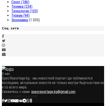
Спорт
(186)
Техника
(234)
Технология
(103)
Туризм
(94)
Экономика
(1 035)
Соц. сети
О нас
SpecReportage.kg - мы новостной портал где публикуются
последние, актуальные новости не только внутри Кыргызстана но
и со всего мира.
Свяжитесь с нами:
specreportage.kg@gmail.com
Подписывайтесь на нас
Facebook
Twitter
Instagram
Youtube
Email
Vk
Telegram
Whatsapp
OK