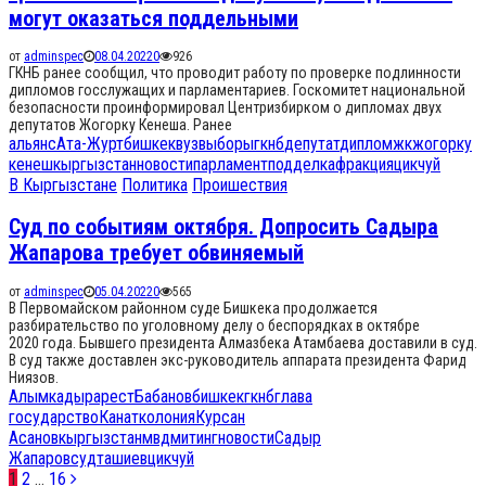
могут оказаться поддельными
от
adminspec
08.04.2022
0
926
ГКНБ ранее сообщил, что проводит работу по проверке подлинности
дипломов госслужащих и парламентариев. Госкомитет национальной
безопасности проинформировал Центризбирком о дипломах двух
депутатов Жогорку Кенеша. Ранее
альянс
Ата-Журт
бишкек
вуз
выборы
гкнб
депутат
диплом
жк
жогорку
кенеш
кыргызстан
новости
парламент
подделка
фракция
цик
чуй
В Кыргызстане
Политика
Проишествия
Суд по событиям октября. Допросить Садыра
Жапарова требует обвиняемый
от
adminspec
05.04.2022
0
565
В Первомайском районном суде Бишкека продолжается
разбирательство по уголовному делу о беспорядках в октябре
2020 года. Бывшего президента Алмазбека Атамбаева доставили в суд.
В суд также доставлен экс-руководитель аппарата президента Фарид
Ниязов.
Алымкадыр
арест
Бабанов
бишкек
гкнб
глава
государство
Канат
колония
Курсан
Асанов
кыргызстан
мвд
митинг
новости
Садыр
Жапаров
суд
ташиев
цик
чуй
Навигация
1
2
…
16