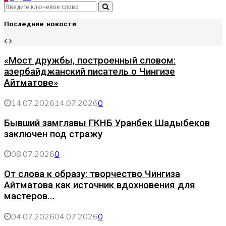
Search
по
Search
for:
Последние новости
записям
«Мост дружбы, построенный словом:
азербайджанский писатель о Чингизе
Айтматове»
14.07.2026
14.07.2026
0
Бывший замглавы ГКНБ Уранбек Шадыбеков
заключен под стражу
08.07.2026
0
От слова к образу: творчество Чингиза
Айтматова как источник вдохновения для
мастеров...
04.07.2026
04.07.2026
0