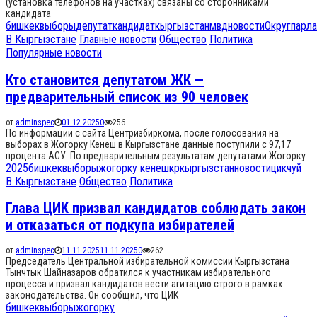
(установка телефонов на участках) связаны со сторонниками
кандидата
бишкек
выборы
депутат
кандидат
кыргызстан
мвд
новости
Округ
парл
В Кыргызстане
Главные новости
Общество
Политика
Популярные новости
Кто становится депутатом ЖК —
предварительный список из 90 человек
от
adminspec
01.12.2025
0
256
По информации с сайта Центризбиркома, после голосования на
выборах в Жогорку Кенеш в Кыргызстане данные поступили с 97,17
процента АСУ. По предварительным результатам депутатами Жогорку
2025
бишкек
выборы
жогорку кенеш
кр
кыргызстан
новости
цик
чуй
В Кыргызстане
Общество
Политика
Глава ЦИК призвал кандидатов соблюдать закон
и отказаться от подкупа избирателей
от
adminspec
11.11.2025
11.11.2025
0
262
Председатель Центральной избирательной комиссии Кыргызстана
Тынчтык Шайназаров обратился к участникам избирательного
процесса и призвал кандидатов вести агитацию строго в рамках
законодательства. Он сообщил, что ЦИК
бишкек
выборы
жогорку