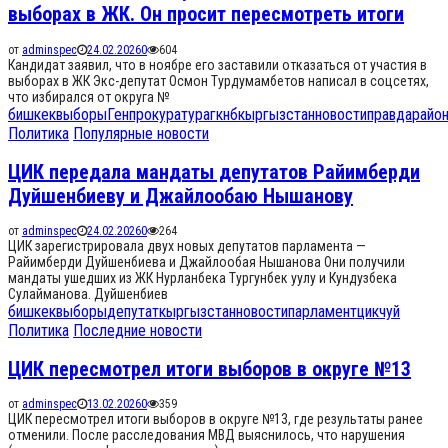
выборах в ЖК. Он просит пересмотреть итоги
от
adminspec
24.02.2026
0
604
Кандидат заявил, что в ноябре его заставили отказаться от участия в
выборах в ЖК Экс-депутат Осмон Турдумамбетов написал в соцсетях,
что избирался от округа №
бишкек
выборы
Генпрокуратура
гкнб
кыргызстан
новости
правда
райо
Политика
Популярные новости
ЦИК передала мандаты депутатов Райимберди
Дуйшенбиеву и Джайлообаю Нышанову
от
adminspec
24.02.2026
0
264
ЦИК зарегистрировала двух новых депутатов парламента —
Райимберди Дуйшенбиева и Джайлообая Нышанова Они получили
мандаты ушедших из ЖК Нурланбека Тургунбек уулу и Кундузбека
Сулайманова. Дуйшенбиев
бишкек
выборы
депутат
кыргызстан
новости
парламент
цик
чуй
Политика
Последние новости
ЦИК пересмотрел итоги выборов в округе №13
от
adminspec
13.02.2026
0
359
ЦИК пересмотрел итоги выборов в округе №13, где результаты ранее
отменили. После расследования МВД выяснилось, что нарушения