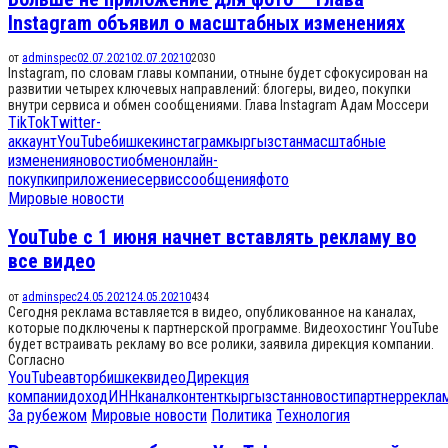
Instagram объявил о масштабных изменениях
от
adminspec
02.07.2021
02.07.2021
0
2030
Instagram, по словам главы компании, отныне будет сфокусирован на
развитии четырех ключевых направлений: блогеры, видео, покупки
внутри сервиса и обмен сообщениями. Глава Instagram Адам Моссери
TikTok
Twitter-
аккаунт
YouTube
бишкек
инстаграм
кыргызстан
масштабные
изменения
новости
обмен
онлайн-
покупки
приложение
сервис
сообщения
фото
Мировые новости
YouTube с 1 июня начнет вставлять рекламу во
все видео
от
adminspec
24.05.2021
24.05.2021
0
434
Сегодня реклама вставляется в видео, опубликованное на каналах,
которые подключены к партнерской программе. Видеохостинг YouTube
будет встраивать рекламу во все ролики, заявила дирекция компании.
Согласно
YouTube
автор
бишкек
видео
Дирекция
компании
доход
ИНН
канал
контент
кыргызстан
новости
партнер
рекла
За рубежом
Мировые новости
Политика
Технология