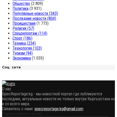
Общество
(2 809)
Политика
(3 931)
Популярные новости
(343)
Последние новости
(804)
Проишествия
(1 773)
Религия
(57)
Спецрепортаж
(114)
Спорт
(186)
Техника
(234)
Технология
(103)
Туризм
(94)
Экономика
(1 035)
Соц. сети
О нас
SpecReportage.kg - мы новостной портал где публикуются
последние, актуальные новости не только внутри Кыргызстана но
и со всего мира.
Свяжитесь с нами:
specreportage.kg@gmail.com
Подписывайтесь на нас