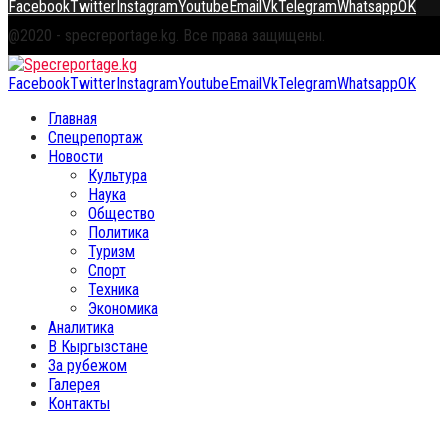
Facebook
Twitter
Instagram
Youtube
Email
Vk
Telegram
Whatsapp
OK
@2020 - specreportage.kg. Все права защищены.
Facebook
Twitter
Instagram
Youtube
Email
Vk
Telegram
Whatsapp
OK
Главная
Спецрепортаж
Новости
Культура
Наука
Общество
Политика
Туризм
Спорт
Техника
Экономика
Аналитика
В Кыргызстане
За рубежом
Галерея
Контакты