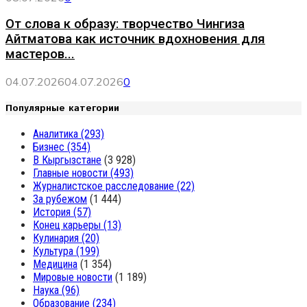
От слова к образу: творчество Чингиза
Айтматова как источник вдохновения для
мастеров...
04.07.2026
04.07.2026
0
Популярные категории
Аналитика
(293)
Бизнес
(354)
В Кыргызстане
(3 928)
Главные новости
(493)
Журналистское расследование
(22)
За рубежом
(1 444)
История
(57)
Конец карьеры
(13)
Кулинария
(20)
Культура
(199)
Медицина
(1 354)
Мировые новости
(1 189)
Наука
(96)
Образование
(234)