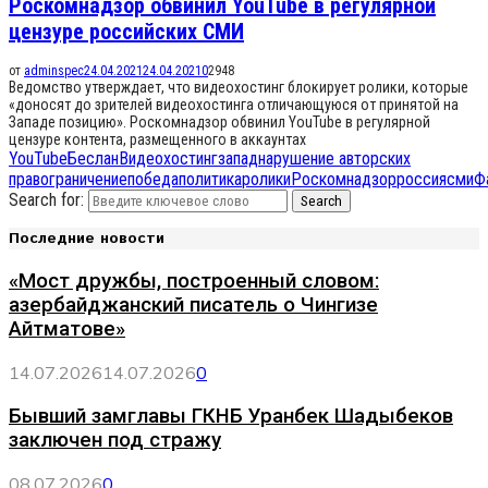
Роскомнадзор обвинил YouTube в регулярной
цензуре российских СМИ
от
adminspec
24.04.2021
24.04.2021
0
2948
Ведомство утверждает, что видеохостинг блокирует ролики, которые
«доносят до зрителей видеохостинга отличающуюся от принятой на
Западе позицию». Роскомнадзор обвинил YouTube в регулярной
цензуре контента, размещенного в аккаунтах
YouTube
Беслан
Видеохостинг
запад
нарушение авторских
прав
ограничение
победа
политика
ролики
Роскомнадзор
россия
сми
Ф
Search for:
Search
Последние новости
«Мост дружбы, построенный словом:
азербайджанский писатель о Чингизе
Айтматове»
14.07.2026
14.07.2026
0
Бывший замглавы ГКНБ Уранбек Шадыбеков
заключен под стражу
08.07.2026
0