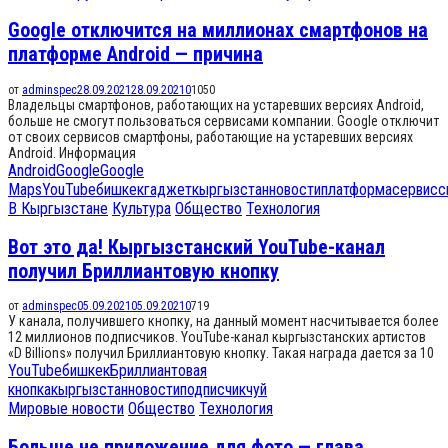
Google отключится на миллионах смартфонов на
платформе Android — причина
от
adminspec
28.09.2021
28.09.2021
0
1050
Владельцы смартфонов, работающих на устаревших версиях Android,
больше не смогут пользоваться сервисами компании. Google отключит
от своих сервисов смартфоны, работающие на устаревших версиях
Android. Информация
Android
Google
Google
Maps
YouTube
бишкек
гаджет
кыргызстан
новости
платформа
сервис
с
В Кыргызстане
Культура
Общество
Технология
Вот это да! Кыргызстанский YouTube-канал
получил Бриллиантовую кнопку
от
adminspec
05.09.2021
05.09.2021
0
719
У канала, получившего кнопку, на данный момент насчитывается более
12 миллионов подписчиков. YouTube-канал кыргызстанских артистов
«D Billions» получил Бриллиантовую кнопку. Такая награда дается за 10
YouTube
бишкек
Бриллиантовая
кнопка
кыргызстан
новости
подписчик
чуй
Мировые новости
Общество
Технология
Больше не приложение для фото — глава