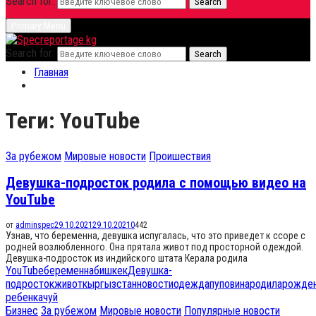
Search for:
Search
Primary Menu
Search for:
Search
Главная
Теги: YouTube
За рубежом
Мировые новости
Проишествия
Девушка-подросток родила с помощью видео на
YouTube
от
adminspec
29.10.2021
29.10.2021
0
442
Узнав, что беременна, девушка испугалась, что это приведет к ссоре с
родней возлюбленного. Она прятала живот под просторной одеждой.
Девушка-подросток из индийского штата Керала родила
YouTube
беременна
бишкек
Девушка-
подросток
живот
кыргызстан
новости
одежда
пуповина
родила
рожде
ребенка
чуй
Бизнес
За рубежом
Мировые новости
Популярные новости