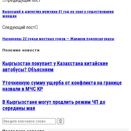
Предыдущий пост
Выросший в джунглях мужчина 41 год не знал о существовании
женщин
Следующий пост
Назначены 22 судьи местных судов — Жапаров подписал указы
Похожие новости
Кыргызстан покупает у Казахстана китайские
автобусы? Объясняем
Уточненную сумму ущерба от конфликта на границе
назвали в МЧС КР
В Кыргызстане могут продлить режим ЧП до
середины мая
Search
Search
for: