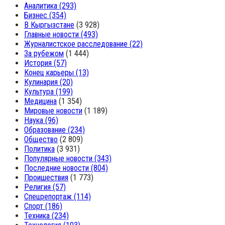
Аналитика
(293)
Бизнес
(354)
В Кыргызстане
(3 928)
Главные новости
(493)
Журналистское расследование
(22)
За рубежом
(1 444)
История
(57)
Конец карьеры
(13)
Кулинария
(20)
Культура
(199)
Медицина
(1 354)
Мировые новости
(1 189)
Наука
(96)
Образование
(234)
Общество
(2 809)
Политика
(3 931)
Популярные новости
(343)
Последние новости
(804)
Проишествия
(1 773)
Религия
(57)
Спецрепортаж
(114)
Спорт
(186)
Техника
(234)