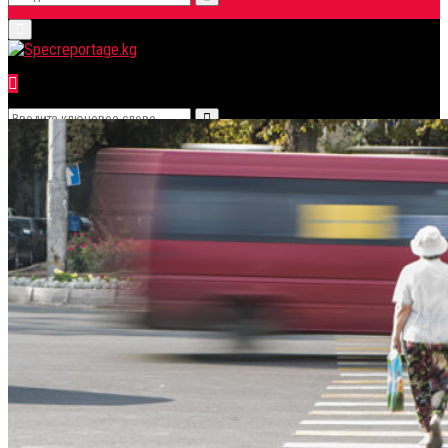
Search
Primary
for:
Menu
Search
Search
for: