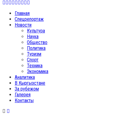
Facebook
Twitter
Instagram
Youtube
Email
Vk
Telegram
Whatsapp
OK
Главная
Спецрепортаж
Новости
Культура
Наука
Общество
Политика
Туризм
Спорт
Техника
Экономика
Аналитика
В Кыргызстане
За рубежом
Галерея
Контакты