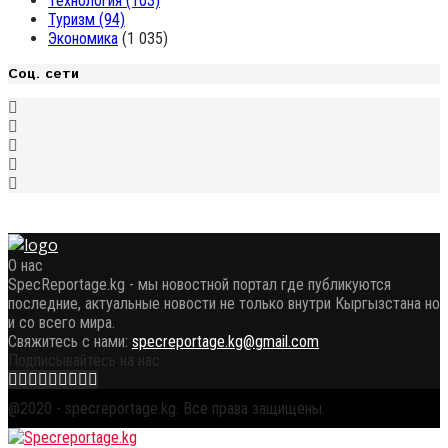
Технология
(103)
Туризм
(94)
Экономика
(1 035)
Соц. сети
О нас
SpecReportage.kg - мы новостной портал где публикуются
последние, актуальные новости не только внутри Кыргызстана но
и со всего мира.
Свяжитесь с нами:
specreportage.kg@gmail.com
Подписывайтесь на нас
Facebook
Twitter
Instagram
Youtube
Email
Vk
Telegram
Whatsapp
OK
@2020 - specreportage.kg. Все права защищены.