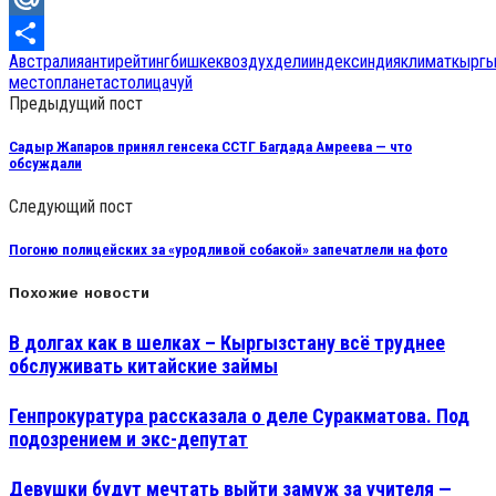
Mail.Ru
Австралия
антирейтинг
бишкек
воздух
дели
индекс
индия
климат
кыргы
Отправить
место
планета
столица
чуй
Предыдущий пост
Садыр Жапаров принял генсека ССТГ Багдада Амреева — что
обсуждали
Следующий пост
Погоню полицейских за «уродливой собакой» запечатлели на фото
Похожие новости
В долгах как в шелках – Кыргызстану всё труднее
обслуживать китайские займы
Генпрокуратура рассказала о деле Суракматова. Под
подозрением и экс-депутат
Девушки будут мечтать выйти замуж за учителя —