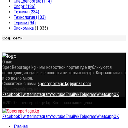
Спецрепортаж
(114)
Спорт
(186)
Техника
(234)
Технология
(103)
Туризм
(94)
Экономика
(1 035)
Соц. сети
О нас
SpecReportage.kg - мы новостной портал где публикуются
последние, актуальные новости не только внутри Кыргызстана но
и со всего мира.
Свяжитесь с нами:
specreportage.kg@gmail.com
Подписывайтесь на нас
Facebook
Twitter
Instagram
Youtube
Email
Vk
Telegram
Whatsapp
OK
@2020 - specreportage.kg. Все права защищены.
Facebook
Twitter
Instagram
Youtube
Email
Vk
Telegram
Whatsapp
OK
Главная