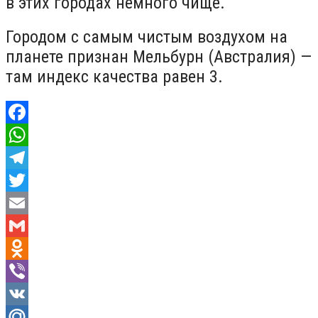
в этих городах немного чище.
Городом с самым чистым воздухом на
планете признан Мельбурн (Австралия) —
там индекс качества равен 3.
Facebook
WhatsApp
Telegram
Twitter
Email
Gmail
Odnoklassniki
Viber
VK