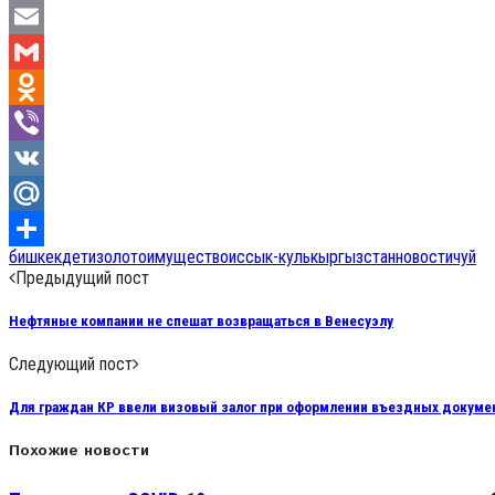
Twitter
Email
Gmail
Odnoklassniki
Viber
VK
Mail.Ru
бишкек
дети
золото
имущество
иссык-куль
кыргызстан
новости
чуй
Отправить
Предыдущий пост
Нефтяные компании не спешат возвращаться в Венесуэлу
Следующий пост
Для граждан КР ввели визовый залог при оформлении въездных докуме
Похожие новости