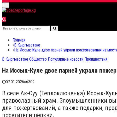
Primary
for:
Menu
Search
Search
for:
Главная
В Кыргызстане
На Иссык-Куле двое парней украли пожертвования из мест
В Кыргызстане
Общество
Популярные новости
Проишествия
На Иссык-Куле двое парней украли пожер
07.01.2026
302
В селе Ак-Суу (Теплоключенка) Иссык-Куль
православный храм. Злоумышленники выне
для пожертвований, а также подарки, пре
посетители церкви.