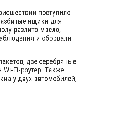
роисшествии поступило
разбитые ящики для
олу разлито масло,
наблюдения и оборвали
акетов, две серебряные
 Wi-Fi-роутер. Также
кна у двух автомобилей,