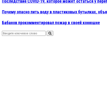
Последствие COVID-19, которое может остаться у пере
Почему опасно пить воду в пластиковых бутылках, объ
Бабанов прокомментировал пожар в своей конюшне
Search
Search
for: