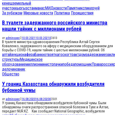
кенеш
земельный
участок
кыргызстан
манас
МИД
новости
Памятник
спикер
чуй
За рубежом
Мировые новости
Политика
Проишествия
В туалете задержанного российского министра
нашли тайник с миллионами рублей
от
adminspec
10.03.2021
10.03.2021
0
613
В туалете министра здравоохранения Республики Алтай Сергея
Коваленко, задержанного за аферу с медицинским оборудованием для
борьбы с COVID-19, нашли тайник с шестью миллионами рублей. Об
алтай
аукцион
афера
Банкнот
взятка
госкогтракт
дом
задержание
закл
структуры
Медицинское
оборудование
миллион
министр
пачки
победа
помощник
Права
россия
дело
чиновник
Общество
У границ Казахстана обнаружили возбудителя
бубонной чумы
от
adminspec
16.08.2020
16.08.2020
0
501
У границ Казахстана обнаружили возбудителя бубонной чумы. Были
обнаружены очаги распространения опасной болезни в Туве и Алтае,
передает NUR.KZ. Как сообщает National Geographic, возбудителя