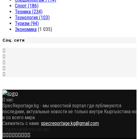
Спорт
(186)
Техника
(234)
Технология
(103)
Туризм
(94)
Экономика
(1 035)
Соц. сети
О нас
SpecReportage.kg - мы новостной портал где публикуются
последние, актуальные новости не только внутри Кыргызстана но
и со всего мира.
Свяжитесь с нами:
specreportage.kg@gmail.com
Подписывайтесь на нас
Facebook
Twitter
Instagram
Youtube
Email
Vk
Telegram
Whatsapp
OK