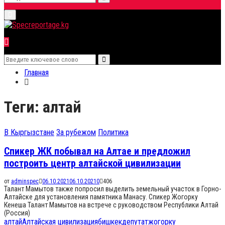
Search
Primary
for:
Menu
Search
Search
for:
Главная
Теги: алтай
В Кыргызстане
За рубежом
Политика
Спикер ЖК побывал на Алтае и предложил
построить центр алтайской цивилизации
от
adminspec
06.10.2021
06.10.2021
0
406
Талант Мамытов также попросил выделить земельный участок в Горно-
Алтайске для установления памятника Манасу. Спикер Жогорку
Кенеша Талант Мамытов на встрече с руководством Республики Алтай
(Россия)
алтай
Алтайская цивилизация
бишкек
депутат
жогорку