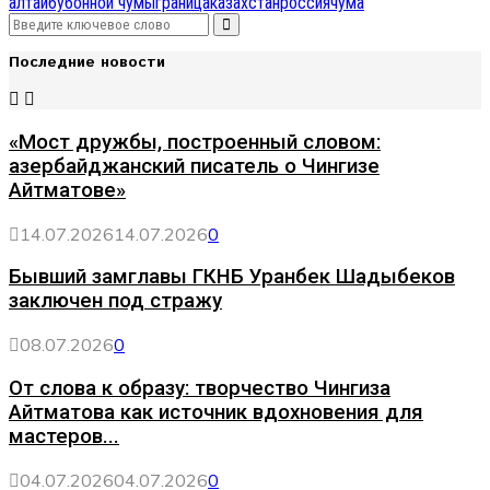
алтай
бубонной чумы
граница
казахстан
россия
чума
Search
Search
for:
Последние новости
«Мост дружбы, построенный словом:
азербайджанский писатель о Чингизе
Айтматове»
14.07.2026
14.07.2026
0
Бывший замглавы ГКНБ Уранбек Шадыбеков
заключен под стражу
08.07.2026
0
От слова к образу: творчество Чингиза
Айтматова как источник вдохновения для
мастеров...
04.07.2026
04.07.2026
0