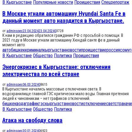
В Кыргызстане
Популярные новости
Проишествия
Спецрепортаж
В Москве угнали автомашину Hyundai Santa Fe в
данный момент авто находится в Кыргызстане.
от
adminspec
23.04.2024
23.04.2024
0
3728
К нам в редакцию обратился гражданин РФ с просьбой о помощи. В
2021 году в Москве угнали автомашину Хюндай санте фе в данный
момент авто
авто
бишкек
криминал
кыргызстан
новости
проишествие
россия
сом
уг
В Кыргызстане
Общество
Политика
Проишествия
Энергокризис в Кыргызстане: отключения
электричества по всей стране
от
adminspec
06.03.2024
0
8615
В Кыргызстане начались массовые отключения света. В
водохранилище главной ГЭС критически мало воды. Главная претензия
людей к чиновникам – нет графиков отключений.
бишкек
вода
график
гэс
кыргызстан
новости
отключение
свет
страна
чи
В Кыргызстане
Общество
Политика
Атака на свободу слова
от
adminspec
30.01.2024
0
6923