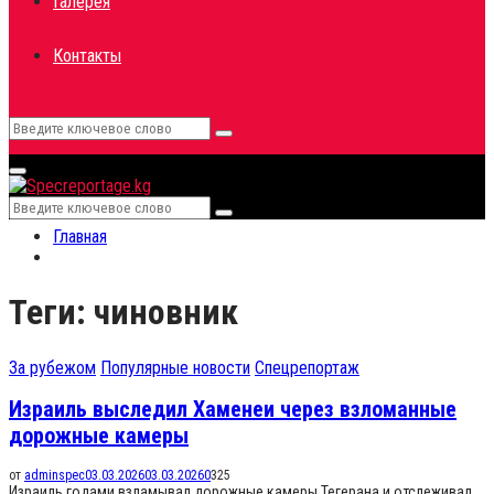
Галерея
Контакты
Search
Search
for:
Primary
Menu
Search
Search
for:
Главная
Теги: чиновник
За рубежом
Популярные новости
Спецрепортаж
Израиль выследил Хаменеи через взломанные
дорожные камеры
от
adminspec
03.03.2026
03.03.2026
0
325
Израиль годами взламывал дорожные камеры Тегерана и отслеживал