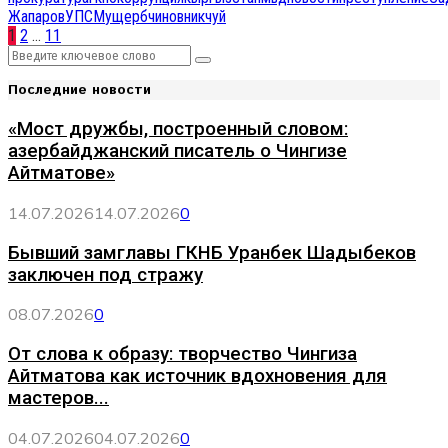
Жапаров
УПСМ
ущерб
чиновник
чуй
Навигация
1
2
…
11
Search
по
Search
for:
Последние новости
записям
«Мост дружбы, построенный словом:
азербайджанский писатель о Чингизе
Айтматове»
14.07.2026
14.07.2026
0
Бывший замглавы ГКНБ Уранбек Шадыбеков
заключен под стражу
08.07.2026
0
От слова к образу: творчество Чингиза
Айтматова как источник вдохновения для
мастеров...
04.07.2026
04.07.2026
0