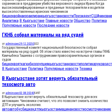
охранников в преддверии убийства верховного лидера Ирана Когда
высококвалифицированные и преданные телохранители и водители
высокопоставленных иранских чиновников
бишкек
война
израил
иран
кыргызстан
новости
Президент
США
чиновни
Аналитика
В Кыргызстане
Главные новости
Общество
Политика
Популярные новости
Последние новости
ГКНБ собрал материалы на ряд судей
от
adminspec
29.12.2025
0
322
Государственный комитет национальной безопасности собрал
материалы на ряд судей. Об этом стало известно на встрече главы ГКНБ
Камчыбека Ташиева с сотрудниками правоохранительных органов и
судов
бишкек
взятка
гкнб
коррупция
кыргызстан
новости
политика
руководст
В Кыргызстане
Политика
Популярные новости
Техника
В Кыргызстане хотят вернуть обязательный
техосмотр авто
от
adminspec
02.08.2024
0
5497
В Кыргызстане хотят вернуть обязательный техосмотр для всех
автомашин. Чиновники считают, что это позволит снизить количество
ДТП и улучшить экологию.
авто
автобус
бишкек
дтп
кыргызстан
машина
новости
осмотр
чиновник