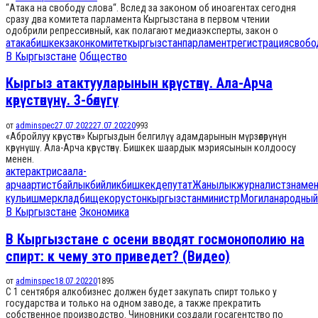
“Атака на свободу слова“. Вслед за законом об иноагентах сегодня
сразу два комитета парламента Кыргызстана в первом чтении
одобрили репрессивный, как полагают медиаэксперты, закон о
атака
бишкек
закон
комитет
кыргызстан
парламент
регистрация
свобо
В Кыргызстане
Общество
Кыргыз атактууларынын көрүстөнү. Ала-Арча
көрүстөнүнү. 3-бөлүгү
от
adminspec
27.07.2022
27.07.2022
0
993
«Абройлуу көрүстөн» Кыргыздын белгилүү адамдарынын мүрзөлөрүнүн
көрүнүшү. Ала-Арча көрүстөнү. Бишкек шаардык мэриясынын колдоосу
менен.
актер
актриса
ала-
арча
артист
байлык
бийлик
бишкек
депутат
Жанылык
журналист
знамен
куль
ишмер
кладбище
корустон
кыргызстан
министр
Могила
народный
В Кыргызстане
Экономика
В Кыргызстане с осени вводят госмонополию на
спирт: к чему это приведет? (Видео)
от
adminspec
18.07.2022
0
1895
С 1 сентября алкобизнес должен будет закупать спирт только у
государства и только на одном заводе, а также прекратить
собственное производство. Чиновники создали госагентство по