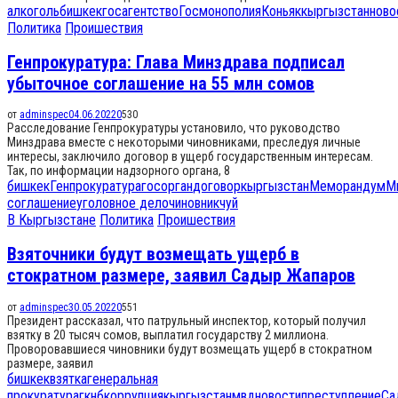
алкоголь
бишкек
госагентство
Госмонополия
Коньяк
кыргызстан
ново
Политика
Проишествия
Генпрокуратура: Глава Минздрава подписал
убыточное соглашение на 55 млн сомов
от
adminspec
04.06.2022
0
530
Расследование Генпрокуратуры установило, что руководство
Минздрава вместе с некоторыми чиновниками, преследуя личные
интересы, заключило договор в ущерб государственным интересам.
Так, по информации надзорного органа, 8
бишкек
Генпрокуратура
госорган
договор
кыргызстан
Меморандум
М
соглашение
уголовное дело
чиновник
чуй
В Кыргызстане
Политика
Проишествия
Взяточники будут возмещать ущерб в
стократном размере, заявил Садыр Жапаров
от
adminspec
30.05.2022
0
551
Президент рассказал, что патрульный инспектор, который получил
взятку в 20 тысяч сомов, выплатил государству 2 миллиона.
Проворовавшиеся чиновники будут возмещать ущерб в стократном
размере, заявил
бишкек
взятка
генеральная
прокуратура
гкнб
коррупция
кыргызстан
мвд
новости
преступление
Са