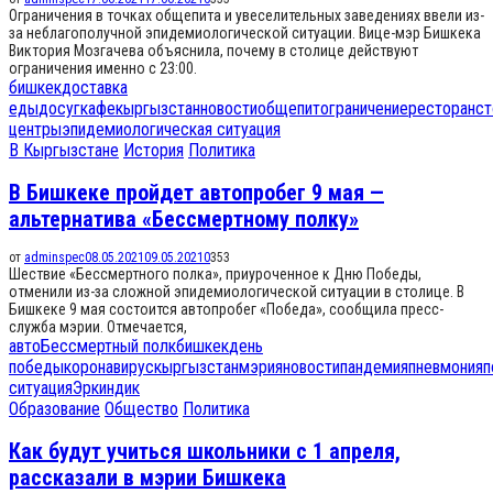
Ограничения в точках общепита и увеселительных заведениях ввели из-
за неблагополучной эпидемиологической ситуации. Вице-мэр Бишкека
Виктория Мозгачева объяснила, почему в столице действуют
ограничения именно с 23:00.
бишкек
доставка
еды
досуг
кафе
кыргызстан
новости
общепит
ограничение
ресторан
ст
центры
эпидемиологическая ситуация
В Кыргызстане
История
Политика
В Бишкеке пройдет автопробег 9 мая —
альтернатива «Бессмертному полку»
от
adminspec
08.05.2021
09.05.2021
0
353
Шествие «Бессмертного полка», приуроченное к Дню Победы,
отменили из-за сложной эпидемиологической ситуации в столице. В
Бишкеке 9 мая состоится автопробег «Победа», сообщила пресс-
служба мэрии. Отмечается,
авто
Бессмертный полк
бишкек
день
победы
коронавирус
кыргызстан
мэрия
новости
пандемия
пневмония
п
ситуация
Эркиндик
Образование
Общество
Политика
Как будут учиться школьники с 1 апреля,
рассказали в мэрии Бишкека