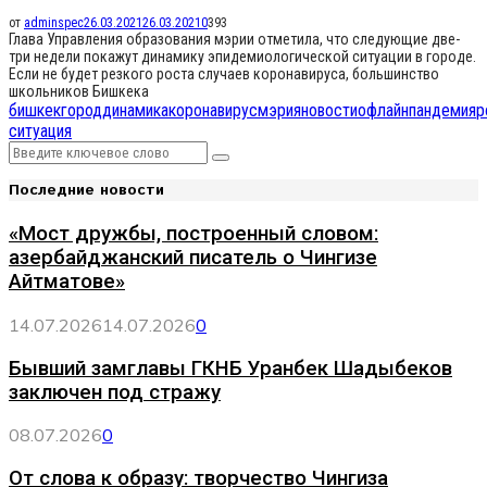
от
adminspec
26.03.2021
26.03.2021
0
393
Глава Управления образования мэрии отметила, что следующие две-
три недели покажут динамику эпидемиологической ситуации в городе.
Если не будет резкого роста случаев коронавируса, большинство
школьников Бишкека
бишкек
город
динамика
коронавирус
мэрия
новости
офлайн
пандемия
р
ситуация
Search
Search
for:
Последние новости
«Мост дружбы, построенный словом:
азербайджанский писатель о Чингизе
Айтматове»
14.07.2026
14.07.2026
0
Бывший замглавы ГКНБ Уранбек Шадыбеков
заключен под стражу
08.07.2026
0
От слова к образу: творчество Чингиза