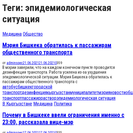
Теги: эпидемиологическая
ситуация
Медицина
Общество
Мэрия Бишкека обратилась к пассажирам
общественного транспорта
от
adminspec
21.06.2021
21.06.2021
0
359
В мэрии заверили, что на каждом конечном пункте проводится
дезинфекция транспорта. Работа усилена из-за ухудшения
эпидемиологической ситуации. Мэрия Бишкека обратилась к
пассажирам общественного транспорта с
автобус
бишкек
городской
транспорт
дезинфекция
кыргызстан
муниципалитет
мэрия
новости
общ
транспорт
пассажир
раствор
эпидемиологическая ситуация
В Кыргызстане
Медицина
Политика
Почему в Бишкеке ввели ограничения именно c
23:00, рассказала вице-мэр
от
adminspec
17.06.2021
17.06.2021
0
335