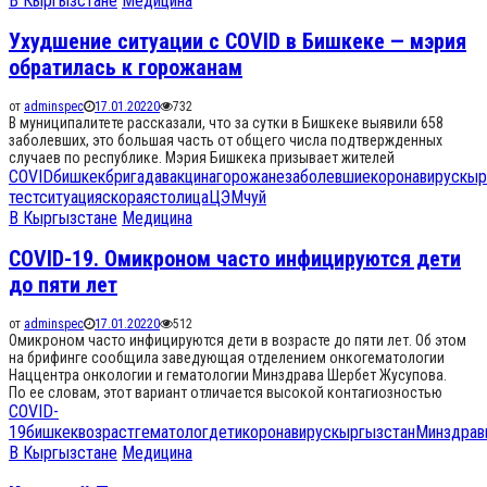
В Кыргызстане
Медицина
Ухудшение ситуации с COVID в Бишкеке — мэрия
обратилась к горожанам
от
adminspec
17.01.2022
0
732
В муниципалитете рассказали, что за сутки в Бишкеке выявили 658
заболевших, это большая часть от общего числа подтвержденных
случаев по республике. Мэрия Бишкека призывает жителей
COVID
бишкек
бригада
вакцина
горожане
заболевшие
коронавирус
кыр
тест
ситуация
скорая
столица
ЦЭМ
чуй
В Кыргызстане
Медицина
COVID-19. Омикроном часто инфицируются дети
до пяти лет
от
adminspec
17.01.2022
0
512
Омикроном часто инфицируются дети в возрасте до пяти лет. Об этом
на брифинге сообщила заведующая отделением онкогематологии
Наццентра онкологии и гематологии Минздрава Шербет Жусупова.
По ее словам, этот вариант отличается высокой контагиозностью
COVID-
19
бишкек
возраст
гематолог
дети
коронавирус
кыргызстан
Минздрав
В Кыргызстане
Медицина