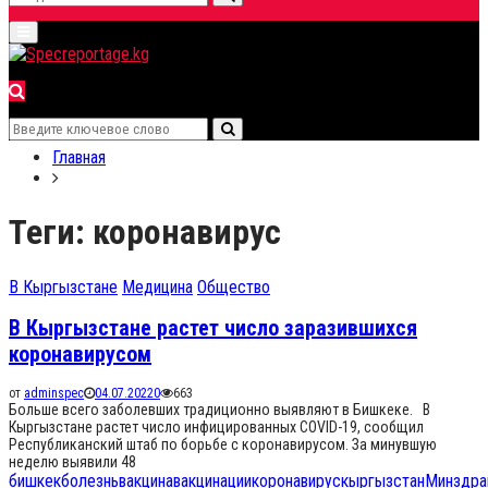
Search
Primary
for:
Menu
Search
Search
for:
Главная
Теги: коронавирус
В Кыргызстане
Медицина
Общество
В Кыргызстане растет число заразившихся
коронавирусом
от
adminspec
04.07.2022
0
663
Больше всего заболевших традиционно выявляют в Бишкеке. В
Кыргызстане растет число инфицированных COVID-19, сообщил
Республиканский штаб по борьбе с коронавирусом. За минувшую
неделю выявили 48
бишкек
болезнь
вакцина
вакцинации
коронавирус
кыргызстан
Минздра