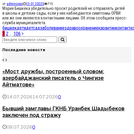
от
adminspec
13.01.2022
0
715
Мэрия Бишкека убедительно просит родителей не отправлять детей
в школы и детские сады, если у них наблюдаются симптомы ОРВИ
или же они являются контактными лицами. Об этом сообщила пресс-
служба муниципалитета.
бишкек
дети
детсад
заболевание
здравоохранение
карантин
контакт
к
Навигация
1
2
…
106
Search
по
Search
for:
Последние новости
записям
«Мост дружбы, построенный словом:
азербайджанский писатель о Чингизе
Айтматове»
14.07.2026
14.07.2026
0
Бывший замглавы ГКНБ Уранбек Шадыбеков
заключен под стражу
08.07.2026
0