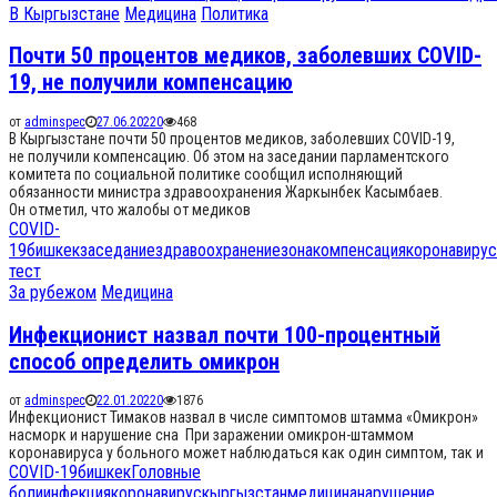
В Кыргызстане
Медицина
Политика
Почти 50 процентов медиков, заболевших COVID-
19, не получили компенсацию
от
adminspec
27.06.2022
0
468
В Кыргызстане почти 50 процентов медиков, заболевших COVID-19,
не получили компенсацию. Об этом на заседании парламентского
комитета по социальной политике сообщил исполняющий
обязанности министра здравоохранения Жаркынбек Касымбаев.
Он отметил, что жалобы от медиков
COVID-
19
бишкек
заседание
здравоохранение
зона
компенсация
коронавирус
тест
За рубежом
Медицина
Инфекционист назвал почти 100-процентный
способ определить омикрон
от
adminspec
22.01.2022
0
1876
Инфекционист Тимаков назвал в числе симптомов штамма «Омикрон»
насморк и нарушение сна При заражении омикрон-штаммом
коронавируса у больного может наблюдаться как один симптом, так и
COVID-19
бишкек
Головные
боли
инфекция
коронавирус
кыргызстан
медицина
нарушение