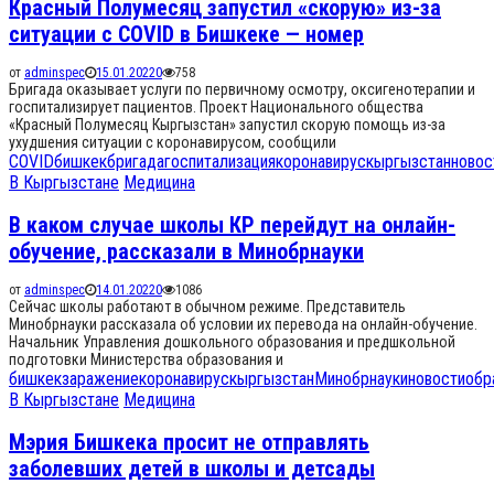
Красный Полумесяц запустил «скорую» из-за
ситуации с COVID в Бишкеке — номер
от
adminspec
15.01.2022
0
758
Бригада оказывает услуги по первичному осмотру, оксигенотерапии и
госпитализирует пациентов. Проект Национального общества
«Красный Полумесяц Кыргызстан» запустил скорую помощь из-за
ухудшения ситуации с коронавирусом, сообщили
COVID
бишкек
бригада
госпитализация
коронавирус
кыргызстан
новос
В Кыргызстане
Медицина
В каком случае школы КР перейдут на онлайн-
обучение, рассказали в Минобрнауки
от
adminspec
14.01.2022
0
1086
Сейчас школы работают в обычном режиме. Представитель
Минобрнауки рассказала об условии их перевода на онлайн-обучение.
Начальник Управления дошкольного образования и предшкольной
подготовки Министерства образования и
бишкек
заражение
коронавирус
кыргызстан
Минобрнауки
новости
обр
В Кыргызстане
Медицина
Мэрия Бишкека просит не отправлять
заболевших детей в школы и детсады