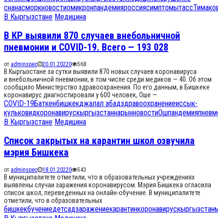
сна
насморк
новости
омикрон
пандемия
россия
симптомы
тасс
Тимако
В Кыргызстане
Медицина
В КР выявили 870 случаев внебольничной
пневмонии и COVID-19. Всего — 193 028
от
adminspec
20.01.2022
0
568
В Кыргызстане за сутки выявили 870 новых случаев коронавируса
и внебольничной пневмонии, в том числе среди медиков — 40. Об этом
сообщило Министерство здравоохранения. По его данным, в Бишкеке
коронавирус диагностировали у 600 человек, Оше —
COVID-19
Баткен
бишкек
джалал абад
здравоохранение
иссык-
куль
ковид
коронавирус
кыргызстан
нарын
новости
Ош
пандемия
пневм
В Кыргызстане
Медицина
Список закрытых на карантин школ озвучила
мэрия Бишкека
от
adminspec
18.01.2022
0
543
В муниципалитете отметили, что в образовательных учреждениях
выявлены случаи заражения коронавирусом. Мэрия Бишкека огласила
список школ, переведенных на онлайн-обучение. В муниципалитете
отметили, что в образовательных
бишкек
бучение
детсад
заражение
карантин
коронавирус
кыргызстан