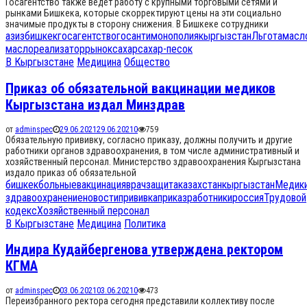
Госагентство также ведет работу с крупными торговыми сетями и
рынками Бишкека, которые скорректируют цены на эти социально
значимые продукты в сторону снижения. В Бишкеке сотрудники
азиз
бишкек
госагентство
госантимонополия
кыргызстан
Льгота
масл
масло
реализатор
рынок
сахар
сахар-песок
В Кыргызстане
Медицина
Общество
Приказ об обязательной вакцинации медиков
Кыргызстана издал Минздрав
от
adminspec
29.06.2021
29.06.2021
0
759
Обязательную прививку, согласно приказу, должны получить и другие
работники органов здравоохранения, в том числе административный и
хозяйственный персонал. Министерство здравоохранения Кыргызстана
издало приказ об обязательной
бишкек
больные
вакцинация
врач
защита
казахстан
кыргызстан
Медик
здравоохранение
новости
прививка
приказ
работники
россия
Трудовой
кодекс
Хозяйственный персонал
В Кыргызстане
Медицина
Политика
Индира Кудайбергенова утверждена ректором
КГМА
от
adminspec
03.06.2021
03.06.2021
0
473
Переизбранного ректора сегодня представили коллективу после