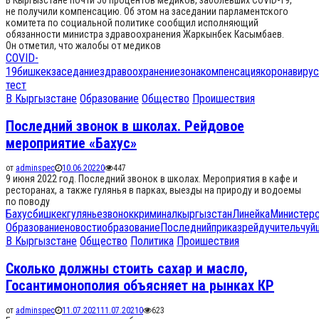
В Кыргызстане почти 50 процентов медиков, заболевших COVID-19,
не получили компенсацию. Об этом на заседании парламентского
комитета по социальной политике сообщил исполняющий
обязанности министра здравоохранения Жаркынбек Касымбаев.
Он отметил, что жалобы от медиков
COVID-
19
бишкек
заседание
здравоохранение
зона
компенсация
коронавирус
тест
В Кыргызстане
Образование
Общество
Проишествия
Последний звонок в школах. Рейдовое
мероприятие «Бахус»
от
adminspec
10.06.2022
0
447
9 июня 2022 год. Последний звонок в школах. Мероприятия в кафе и
ресторанах, а также гулянья в парках, выезды на природу и водоемы
по поводу
Бахус
бишкек
гулянье
звонок
криминал
кыргызстан
Линейка
Министер
Образование
новости
образование
Последний
приказ
рейд
учитель
чуй
В Кыргызстане
Общество
Политика
Проишествия
Сколько должны стоить сахар и масло,
Госантимонополия объясняет на рынках КР
от
adminspec
11.07.2021
11.07.2021
0
623