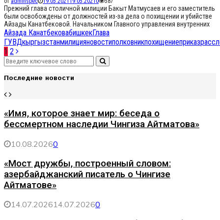
от
adminspec
19.05.2021
19.05.2021
0
587
Прежний глава столичной милиции Бакыт Матмусаев и его заместитель
были освобождены от должностей из-за дела о похищении и убийстве
Айзады Канатбековой. Начальником Главного управления внутренних
Айзада Канатбекова
бишкек
Глава
ГУВД
кыргызстан
милиция
новости
полковник
похищение
приказ
рассл
Навигация
1
2
Search
по
Search
for:
Последние новости
записям
«Имя, которое знает мир: беседа о
бессмертном наследии Чингиза Айтматова»
10.08.2026
0
«Мост дружбы, построенный словом:
азербайджанский писатель о Чингизе
Айтматове»
14.07.2026
14.07.2026
0