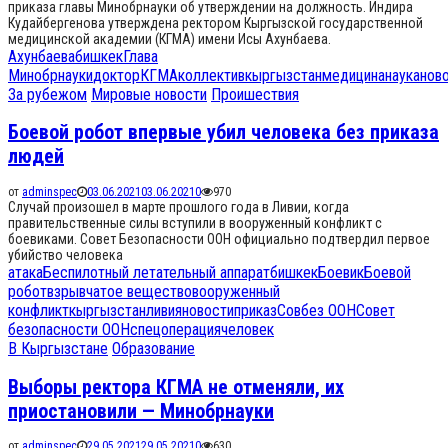
приказа главы Минобрнауки об утверждении на должность. Индира
Кудайбергенова утверждена ректором Кыргызской государственной
медицинской академии (КГМА) имени Исы Ахунбаева.
Ахунбаева
бишкек
Глава
Минобрнауки
доктор
КГМА
коллектив
кыргызстан
медицина
наука
нов
За рубежом
Мировые новости
Проишествия
Боевой робот впервые убил человека без приказа
людей
от
adminspec
03.06.2021
03.06.2021
0
970
Случай произошел в марте прошлого года в Ливии, когда
правительственные силы вступили в вооруженный конфликт с
боевиками. Совет Безопасности ООН официально подтвердил первое
убийство человека
атака
Беспилотный летательный аппарат
бишкек
Боевик
Боевой
робот
взрывчатое вещество
вооруженный
конфликт
кыргызстан
ливия
новости
приказ
Совбез ООН
Совет
безопасности ООН
спецоперация
человек
В Кыргызстане
Образование
Выборы ректора КГМА не отменяли, их
приостановили — Минобрнауки
от
adminspec
29.05.2021
29.05.2021
0
630