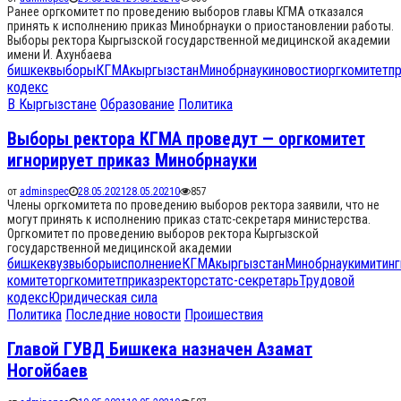
Ранее оргкомитет по проведению выборов главы КГМА отказался
принять к исполнению приказ Минобрнауки о приостановлении работы.
Выборы ректора Кыргызской государственной медицинской академии
имени И. Ахунбаева
бишкек
выборы
КГМА
кыргызстан
Минобрнауки
новости
оргкомитет
п
кодекс
В Кыргызстане
Образование
Политика
Выборы ректора КГМА проведут — оргкомитет
игнорирует приказ Минобрнауки
от
adminspec
28.05.2021
28.05.2021
0
857
Члены оргкомитета по проведению выборов ректора заявили, что не
могут принять к исполнению приказ статс-секретаря министерства.
Оргкомитет по проведению выборов ректора Кыргызской
государственной медицинской академии
бишкек
вуз
выборы
исполнение
КГМА
кыргызстан
Минобрнауки
митинг
комитет
оргкомитет
приказ
ректор
статс-секретарь
Трудовой
кодекс
Юридическая сила
Политика
Последние новости
Проишествия
Главой ГУВД Бишкека назначен Азамат
Ногойбаев