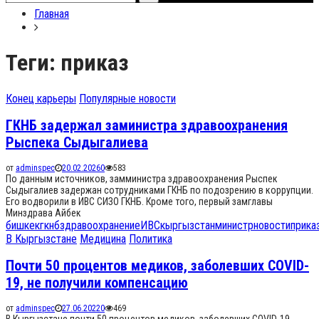
Search
for:
Главная
Теги: приказ
Конец карьеры
Популярные новости
ГКНБ задержал заминистра здравоохранения
Рыспека Сыдыгалиева
от
adminspec
20.02.2026
0
583
По данным источников, замминистра здравоохранения Рыспек
Сыдыгалиев задержан сотрудниками ГКНБ по подозрению в коррупции.
Его водворили в ИВС СИЗО ГКНБ. Кроме того, первый замглавы
Минздрава Айбек
бишкек
гкнб
здравоохранение
ИВС
кыргызстан
министр
новости
прика
В Кыргызстане
Медицина
Политика
Почти 50 процентов медиков, заболевших COVID-
19, не получили компенсацию
от
adminspec
27.06.2022
0
469