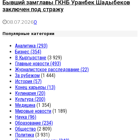
Бывший замглавы ГКНБ Уранбек Шадыбеков
заключен под стражу
08.07.2026
0
Популярные категории
Аналитика
(293)
Бизнес
(354)
В Кыргызстане
(3 929)
Главные новости
(493)
Журналистское расследование
(22)
За рубежом
(1 444)
История
(57)
Конец карьеры
(13)
Кулинария
(20)
Культура
(200)
Медицина
(1 354)
Мировые новости
(1 189)
Наука
(96)
Образование
(234)
Общество
(2 809)
Политика
(3 931)