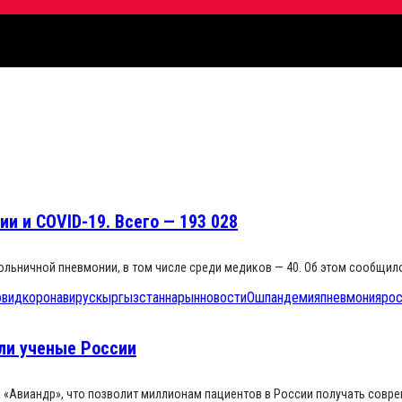
и и COVID-19. Всего — 193 028
больничной пневмонии, в том числе среди медиков — 40. Об этом сообщил
овид
коронавирус
кыргызстан
нарын
новости
Ош
пандемия
пневмония
ро
ли ученые России
 «Авиандр», что позволит миллионам пациентов в России получать совр