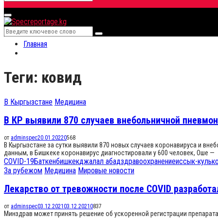
Search
for:
Primary
Menu
Search
Search
for:
Главная
Теги: ковид
В Кыргызстане
Медицина
В КР выявили 870 случаев внебольничной пневмони
от
adminspec
20.01.2022
0
568
В Кыргызстане за сутки выявили 870 новых случаев коронавируса и вне
данным, в Бишкеке коронавирус диагностировали у 600 человек, Оше —
COVID-19
Баткен
бишкек
джалал абад
здравоохранение
иссык-куль
к
За рубежом
Медицина
Мировые новости
Лекарство от тревожности после COVID разработа
от
adminspec
03.12.2021
03.12.2021
0
837
Минздрав может принять решение об ускоренной регистрации препарата