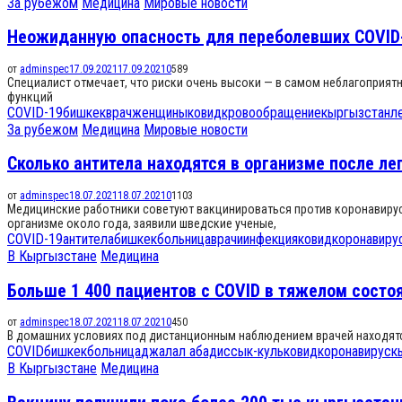
За рубежом
Медицина
Мировые новости
Неожиданную опасность для переболевших COVID
от
adminspec
17.09.2021
17.09.2021
0
589
Специалист отмечает, что риски очень высоки — в самом неблагоприят
функций
COVID-19
бишкек
врач
женщины
ковид
кровообращение
кыргызстан
л
За рубежом
Медицина
Мировые новости
Сколько антитела находятся в организме после л
от
adminspec
18.07.2021
18.07.2021
0
1103
Медицинские работники советуют вакцинироваться против коронавирусн
организме около года, заявили шведские ученые,
COVID-19
антитела
бишкек
больница
врачи
инфекция
ковид
коронавиру
В Кыргызстане
Медицина
Больше 1 400 пациентов с COVID в тяжелом состо
от
adminspec
18.07.2021
18.07.2021
0
450
В домашних условиях под дистанционным наблюдением врачей находятся 
COVID
бишкек
больница
джалал абад
иссык-куль
ковид
коронавирус
к
В Кыргызстане
Медицина