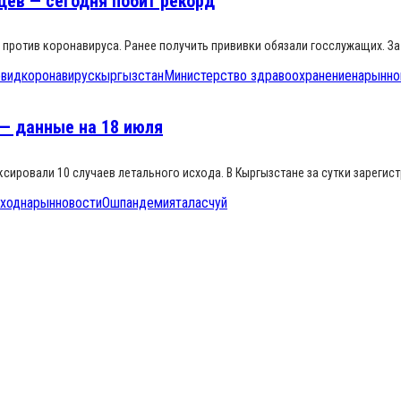
цев — сегодня побит рекорд
 против коронавируса. Ранее получить прививки обязали госслужащих. За
овид
коронавирус
кыргызстан
Министерство здравоохранение
нарын
но
 — данные на 18 июля
сировали 10 случаев летального исхода. В Кыргызстане за сутки зарегис
сход
нарын
новости
Ош
пандемия
талас
чуй