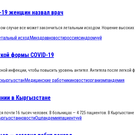
-19 женщин назвал врач
ном случае все может закончиться летальным исходом. Ношение высоких 
етальный исход
Минздрав
новости
россия
синдром
чуй
егкой формы COVID-19
ой инфекции, чтобы повысить уровень антител. Антитела после легкой 
с
кыргызстан
Медицинские работники
новости
организм
пандемия
янии в Кыргызстане
почти 16 тысяч человек. В больницах — 4 725 пациентов. В Кыргызстане 
ыргызстан
новости
Ош
пандемия
пациент
чуй