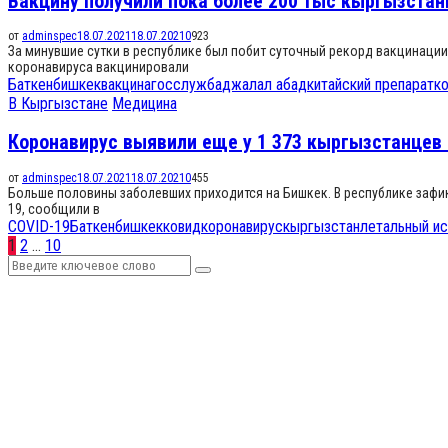
Вакцину получили пока более 200 тыс кыргызстан
от
adminspec
18.07.2021
18.07.2021
0
923
За минувшие сутки в республике был побит суточный рекорд вакцинации
коронавируса вакцинировали
Баткен
бишкек
вакцина
госслужба
джалал абад
китайский препарат
к
В Кыргызстане
Медицина
Коронавирус выявили еще у 1 373 кыргызстанцев
от
adminspec
18.07.2021
18.07.2021
0
455
Больше половины заболевших приходится на Бишкек. В республике зафик
19, сообщили в
COVID-19
Баткен
бишкек
ковид
коронавирус
кыргызстан
летальный и
Навигация
1
2
…
10
Search
по
Search
for:
записям