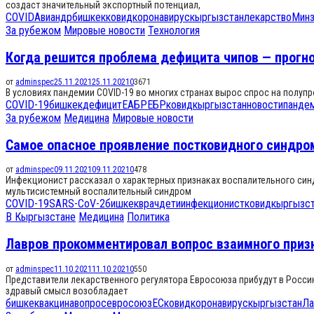
создаст значительный экспортный потенциал,
COVID
Авиандр
бишкек
ковид
коронавирус
кыргызстан
лекарство
Минз
За рубежом
Мировые новости
Технология
Когда решится проблема дефицита чипов — прогно
от
adminspec
25.11.2021
25.11.2021
0
3671
В условиях пандемии COVID-19 во многих странах вырос спрос на полупр
COVID-19
бишкек
дефицит
ЕАБР
ЕБР
ковид
кыргызстан
новости
панде
За рубежом
Медицина
Мировые новости
Самое опасное проявление постковидного синдром
от
adminspec
09.11.2021
09.11.2021
0
478
Инфекционист рассказал о характерных признаках воспалительного синд
мультисистемный воспалительный синдром
COVID-19
SARS-CoV-2
бишкек
врач
дети
инфекционист
ковид
кыргызс
В Кыргызстане
Медицина
Политика
Лавров прокомментировал вопрос взаимного призн
от
adminspec
11.10.2021
11.10.2021
0
550
Представители лекарственного регулятора Евросоюза прибудут в Россию
здравый смысл возобладает
бишкек
вакцина
вопрос
евросоюз
ЕС
ковид
коронавирус
кыргызстан
Ла