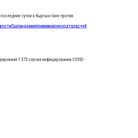
 последние сутки в Кыргызстане против
вости
Ош
пандемия
прививки
рекорд
талас
чуй
трировали 1 373 случая инфицирования COVID-