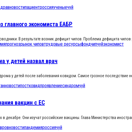
драв
новости
пациент
россия
ученые
чуй
з главного экономиста ЕАБР
оводники. В результате возник дефицит чипов. Проблема дефицита чипов 
мия
прогноз
рынок чипов
трудовые ресурсы
фонд
чип
чуй
экономист
а у детей назвал врач
рома у детей после заболевания ковидом. Самое грозное последствие не
тан
новости
постковид
проявление
синдром
чуй
ания вакцин с ЕС
 в декабре. Они изучат российские вакцины. Глава Министерства иностра
вров
новости
пандемия
россия
чуй