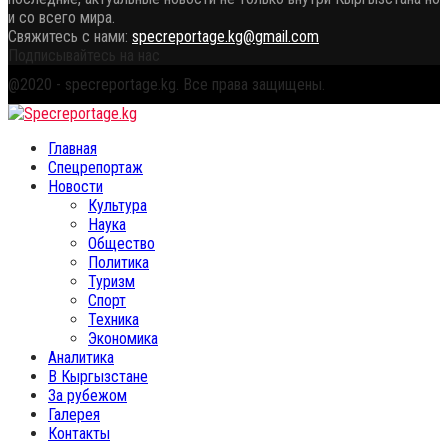
и со всего мира.
Свяжитесь с нами:
specreportage.kg@gmail.com
Подписывайтесь на нас
Facebook
Twitter
Instagram
Youtube
Email
Vk
Telegram
Whatsapp
OK
@2020 - specreportage.kg. Все права защищены.
Facebook
Twitter
Instagram
Youtube
Email
Vk
Telegram
Whatsapp
OK
Главная
Спецрепортаж
Новости
Культура
Наука
Общество
Политика
Туризм
Спорт
Техника
Экономика
Аналитика
В Кыргызстане
За рубежом
Галерея
Контакты