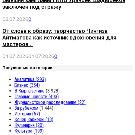
Бывший замглавы ГКНБ Уранбек Шадыбеков
заключен под стражу
08.07.2026
0
От слова к образу: творчество Чингиза
Айтматова как источник вдохновения для
мастеров...
04.07.2026
04.07.2026
0
Популярные категории
Аналитика
(293)
Бизнес
(354)
В Кыргызстане
(3 928)
Главные новости
(493)
Журналистское расследование
(22)
За рубежом
(1 444)
История
(57)
Конец карьеры
(13)
Кулинария
(20)
Культура
(199)