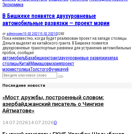
Экономика
В Бишкеке появятся двухуровневые
автомобильные развязки — проект мэрии
от
adminspec
15.02.2021
15.02.2021
0
2283
Пока неизвестно, когда будет реализован проект на западе столицы.
Деньги выделят из китайского гранта. В Бишкеке появятся
двухуровневые транспортные развязки для устранения автомобильных
пробок, сообщил
автомобиль
Баха
бишкек
грант
двухуровневые развязки
запад
столицы
Китай
Мамашов
мэрия
проект
мэрии
столица
Толстого
Фучика
чуй
Search
Search
for:
Последние новости
«Мост дружбы, построенный словом:
азербайджанский писатель о Чингизе
Айтматове»
14.07.2026
14.07.2026
0