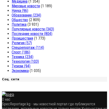
Медицина
(1 354)
Мировые новости
(1 189)
Наука
(96)
Образование
(234)
Общество
(2 809)
Политика
(3 931)
Популярные новости
(343)
Последние новости
(804)
Проишествия
(1 773)
Религия
(57)
Спецрепортаж
(114)
Спорт
(186)
Техника
(234)
Технология
(103)
Туризм
(94)
Экономика
(1 035)
Соц. сети
О нас
SpecReportage.kg - мы новостной портал где публикуются
последние, актуальные новости не только внутри Кыргызстана но