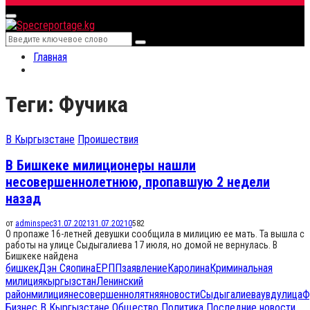
for:
Primary
Menu
Search
Search
for:
Главная
Теги: Фучика
В Кыргызстане
Проишествия
В Бишкеке милиционеры нашли
несовершеннолетнюю, пропавшую 2 недели
назад
от
adminspec
31.07.2021
31.07.2021
0
582
О пропаже 16-летней девушки сообщила в милицию ее мать. Та вышла с
работы на улице Сыдыгалиева 17 июля, но домой не вернулась. В
Бишкеке найдена
бишкек
Дэн Сяопина
ЕРПП
заявление
Каролина
Криминальная
милиция
кыргызстан
Ленинский
район
милиция
несовершеннолятняя
новости
Сыдыгалиева
увд
улица
Ф
Бизнес
В Кыргызстане
Общество
Политика
Последние новости