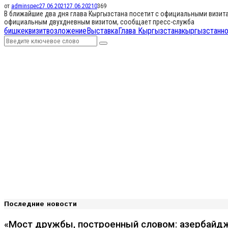
от
adminspec
27.06.2021
27.06.2021
0
369
В ближайшие два дня глава Кыргызстана посетит с официальными визит
официальным двухдневным визитом, сообщает пресс-служба
бишкек
визит
возложение
Выставка
Глава Кыргызстана
кыргызстан
н
Search
Search
for:
Последние новости
«Мост дружбы, построенный словом: азербайдж