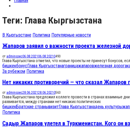
Главная
Теги: Глава Кыргызстана
В Кыргызстане
Политика
Популярные новости
Жапаров заявил о важности проекта железной дор
от
adminspec
06.08.2021
06.08.2021
0
493
Глава Кыргызстана отметил, что новые проекты не принесут бонусов, ес
бишкек
бонус
Глава Кыргызстана
граница
жапаров
железная дорога
к
За рубежом
Политика
Нет никаких противоречий — что сказал Жапаров 
от
adminspec
28.06.2021
28.06.2021
0
563
Глава Кыргызстана предложил коллеге провести в странах взаимные дн
развивается, между странами нет никаких политических
бишкек
Братские страны
визит
Глава Кыргызстана
день культуры
жап
Политика
Садыр Жапаров улетел в Туркменистан. Кого он вз