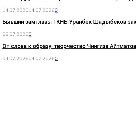
14.07.2026
14.07.2026
0
Бывший замглавы ГКНБ Уранбек Шадыбеков за
08.07.2026
0
От слова к образу: творчество Чингиза Айтматов
04.07.2026
04.07.2026
0