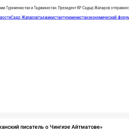
ами Туркменистан и Таджикистан. Президент КР Садыр Жапаров отправилс
овости
Садр Жапаров
таджикистан
туркменистан
экономический фору
анский писатель о Чингизе Айтматове»