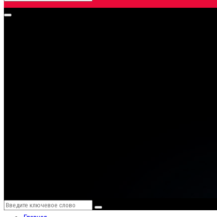
Search
for:
Primary
Menu
Search
Search
for: