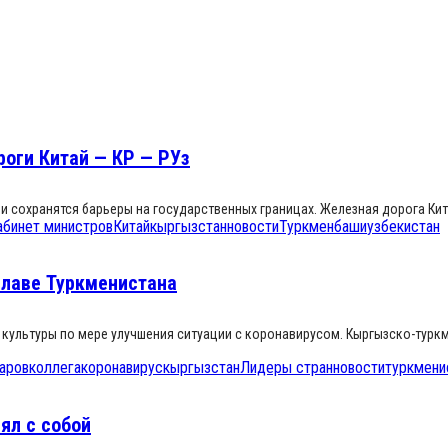
оги Китай — КР — РУз
ли сохранятся барьеры на государственных границах. Железная дорога Кит
абинет министров
Китай
кыргызстан
новости
Туркменбаши
узбекистан
главе Туркменистана
и культуры по мере улучшения ситуации с коронавирусом. Кыргызско-тур
аров
коллега
коронавирус
кыргызстан
Лидеры стран
новости
туркмени
ял с собой