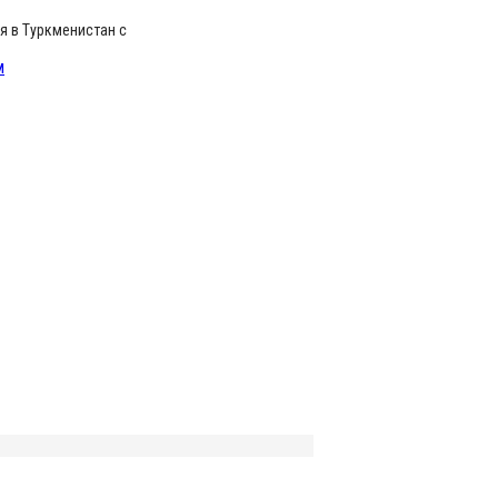
я в Туркменистан с
м