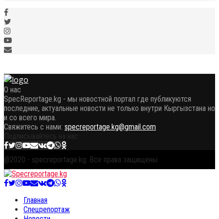
О нас
SpecReportage.kg - мы новостной портал где публикуются
последние, актуальные новости не только внутри Кыргызстана но
и со всего мира.
Свяжитесь с нами:
specreportage.kg@gmail.com
Подписывайтесь на нас
Facebook
Twitter
Instagram
Youtube
Email
Vk
Telegram
Whatsapp
OK
@2020 - specreportage.kg. Все права защищены.
Facebook
Twitter
Instagram
Youtube
Email
Vk
Telegram
Whatsapp
OK
Главная
Спецрепортаж
Новости