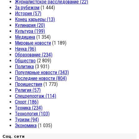
Журналистское расследование
(22)
За рубежом
(1 444)
История
(57)
Конец карьеры
(13)
Кулинария
(20)
Культура
(199)
Медицина
(1 354)
Мировые новости
(1 189)
Наука
(96)
Образование
(234)
Общество
(2 809)
Политика
(3 931)
Популярные новости
(343)
Последние новости
(804)
Проишествия
(1 773)
Религия
(57)
Спецрепортаж
(114)
Спорт
(186)
Техника
(234)
Технология
(103)
Туризм
(94)
Экономика
(1 035)
Соц. сети