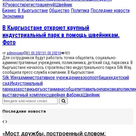
КР
новости
регистрация
чуй
Швейник
Бизнес
В Кыргызстане
Общество
Политика
Последние новости
Экономика
В Кыргызстане откроют крупный
индустриальный парк в помощь швейникам.
Фото
от
adminspec
31.03.2021
31.03.2021
0
925
Для сотрудников будут работать точки общепита, социально-
административные учреждения, поликлиника, детский сад, парковка. В
Кыргызстане началось строительство индустриального парка Silk Way,
сообщила пресс-служба компании. В Кыргызстане
Silk Way
административное учреждение
аэропорт
бишкек
детский
сад
Индустриальный
парк
казахстан
кыргызстан
манас
общепит
павильон
парковка
поликли
выставочный комплекс
швейная фабрика
Швейник
Search
Search
for:
Последние новости
«Мост дружбы, построенный словом: