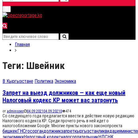
Search
Primary
for:
Menu
Search
Search
for:
Главная
Теги: Швейник
В Кыргызстане
Политика
Экономика
Запрет на выезд должников — как еще новый
Налоговый кодекс КР может вас затронуть
от
adminspec
04.09.2021
04.09.2021
0
474
Со следующего года предлагается ввести в действие новую редакцию
Налогового кодекса КР. Среди прочего речь в ней идет о
налогообложении Google. Многие пункты нового законопроекта
бишкек
ГНС
госорган
должник
запрет
кыргызстан
ликвидация
министе
экономики
Налоговый кодекс
налогоплательщик
НДС
НК