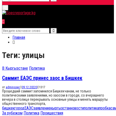
Search
Primary
for:
Menu
Search
Search
for:
Главная
Теги: улицы
В Кыргызстане
Политика
Саммит ЕАЭС принес хаос в Бишкек
от
adminspec
09.12.2022
0
1317
Прошедший саммит запомнился Бишкекчанам, не только
политическими заявлениями, но хаосом в городе, со вчерашнего
вечера в столице перекрывать основные улицы и менять маршруты
общественного транспорта,
бишкек
город
ЕАЭС
заявление
кыргызстан
новости
политика
пробка
са
За рубежом
Политика
Проишествия