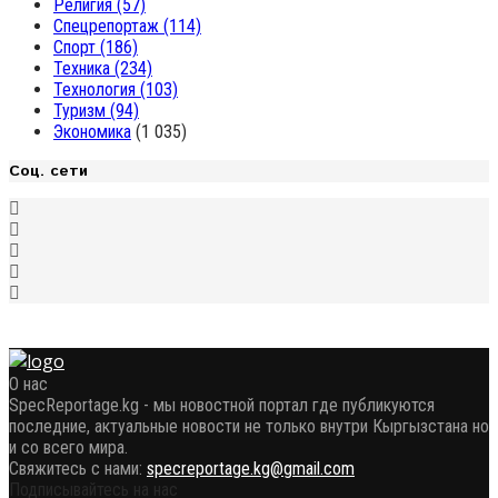
Религия
(57)
Спецрепортаж
(114)
Спорт
(186)
Техника
(234)
Технология
(103)
Туризм
(94)
Экономика
(1 035)
Соц. сети
О нас
SpecReportage.kg - мы новостной портал где публикуются
последние, актуальные новости не только внутри Кыргызстана но
и со всего мира.
Свяжитесь с нами:
specreportage.kg@gmail.com
Подписывайтесь на нас