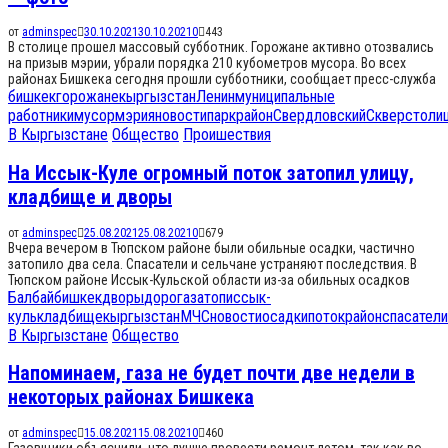
от
adminspec
30.10.2021
30.10.2021
0
443
В столице прошел массовый субботник. Горожане активно отозвались
на призыв мэрии, убрали порядка 210 кубометров мусора. Во всех
районах Бишкека сегодня прошли субботники, сообщает пресс-служба
бишкек
горожане
кыргызстан
Ленин
муниципальные
работники
мусор
мэрия
новости
парк
район
Свердловский
Сквер
столи
В Кыргызстане
Общество
Проишествия
На Иссык-Куле огромный поток затопил улицу,
кладбище и дворы
от
adminspec
25.08.2021
25.08.2021
0
679
Вчера вечером в Тюпском районе были обильные осадки, частично
затопило два села. Спасатели и сельчане устраняют последствия. В
Тюпском районе Иссык-Кульской области из-за обильных осадков
Балбай
бишкек
дворы
дорога
затоп
иссык-
куль
кладбище
кыргызстан
МЧС
новости
осадки
поток
район
спасатели
В Кыргызстане
Общество
Напоминаем, газа не будет почти две недели в
некоторых районах Бишкека
от
adminspec
15.08.2021
15.08.2021
0
460
Газовщики объяснили, что лучше провести ремонт летом, так как во