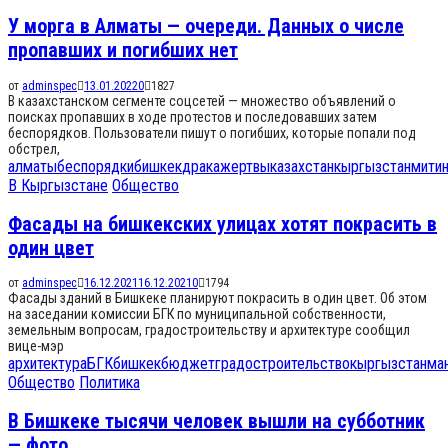
У морга в Алматы — очереди. Данных о числе
пропавших и погибших нет
от
adminspec
13.01.2022
0
1827
В казахстанском сегменте соцсетей — множество объявлений о
поисках пропавших в ходе протестов и последовавших затем
беспорядков. Пользователи пишут о погибших, которые попали под
обстрел,
алматы
беспорядки
бишкек
драка
жертвы
казахстан
кыргызстан
митин
В Кыргызстане
Общество
Фасады на бишкекских улицах хотят покрасить в
один цвет
от
adminspec
16.12.2021
16.12.2021
0
1794
Фасады зданий в Бишкеке планируют покрасить в один цвет. Об этом
на заседании комиссии БГК по муниципальной собственности,
земельным вопросам, градостроительству и архитектуре сообщил
вице-мэр
архитектура
БГК
бишкек
бюджет
градостроительство
кыргызстан
ма
Общество
Политика
В Бишкеке тысячи человек вышли на субботник
— фото