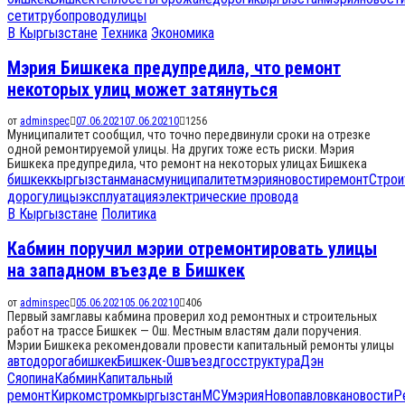
сети
трубопровод
улицы
В Кыргызстане
Техника
Экономика
Мэрия Бишкека предупредила, что ремонт
некоторых улиц может затянуться
от
adminspec
07.06.2021
07.06.2021
0
1256
Муниципалитет сообщил, что точно передвинули сроки на отрезке
одной ремонтируемой улицы. На других тоже есть риски. Мэрия
Бишкека предупредила, что ремонт на некоторых улицах Бишкека
бишкек
кыргызстан
манас
муниципалитет
мэрия
новости
ремонт
Строи
дорог
улицы
эксплуатация
электрические провода
В Кыргызстане
Политика
Кабмин поручил мэрии отремонтировать улицы
на западном въезде в Бишкек
от
adminspec
05.06.2021
05.06.2021
0
406
Первый замглавы кабмина проверил ход ремонтных и строительных
работ на трассе Бишкек — Ош. Местным властям дали поручения.
Мэрии Бишкека рекомендовали провести капитальный ремонты улицы
автодорога
бишкек
Бишкек-Ош
въезд
госструктура
Дэн
Сяопина
Кабмин
Капитальный
ремонт
Киркомстром
кыргызстан
МСУ
мэрия
Новопавловка
новости
Р