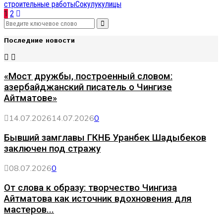
строительные работы
Сокулук
улицы
Навигация
1
2
Search
по
Search
for:
Последние новости
записям
«Мост дружбы, построенный словом:
азербайджанский писатель о Чингизе
Айтматове»
14.07.2026
14.07.2026
0
Бывший замглавы ГКНБ Уранбек Шадыбеков
заключен под стражу
08.07.2026
0
От слова к образу: творчество Чингиза
Айтматова как источник вдохновения для
мастеров...