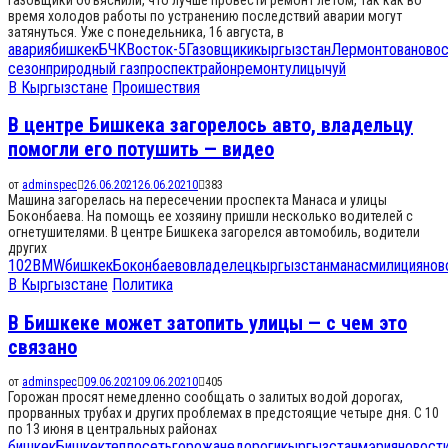
время холодов работы по устранению последствий аварии могут
затянуться. Уже с понедельника, 16 августа, в
авария
бишкек
БЧК
Восток-5
Газовщики
кыргызстан
Лермонтова
ново
сезон
природный газ
проспект
район
ремонт
улицы
чуй
В Кыргызстане
Проишествия
В центре Бишкека загорелось авто, владельцу
помогли его потушить — видео
от
adminspec
26.06.2021
26.06.2021
0
383
Машина загорелась на пересечении проспекта Манаса и улицы
Боконбаева. На помощь ее хозяину пришли несколько водителей с
огнетушителями. В центре Бишкека загорелся автомобиль, водители
других
102
BMW
бишкек
Боконбаево
владелец
кыргызстан
манас
милиция
нов
В Кыргызстане
Политика
В Бишкеке может затопить улицы — с чем это
связано
от
adminspec
09.06.2021
09.06.2021
0
405
Горожан просят немедленно сообщать о залитых водой дорогах,
прорванных трубах и других проблемах в предстоящие четыре дня. С 10
по 13 июня в центральных районах
бишкек
Бишкектеплосеть
горожане
дороги
кыргызстан
мэрия
новост