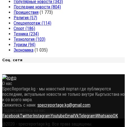
Популярные новости
(343)
Последние новости
(804)
Проишествия
(1 773)
Религия
(57)
Спецрепортаж
(114)
Спорт
(186)
Техника
(234)
Технология
(103)
Туризм
(94)
Экономика
(1 035)
Соц. сети
О нас
SpecReportage.kg - мы новостной портал где публикуются
последние, актуальные новости не только внутри Кыргызстана но
и со всего мира.
Свяжитесь с нами:
specreportage.kg@gmail.com
Подписывайтесь на нас
Facebook
Twitter
Instagram
Youtube
Email
Vk
Telegram
Whatsapp
OK
@2020 - specreportage.kg. Все права защищены.