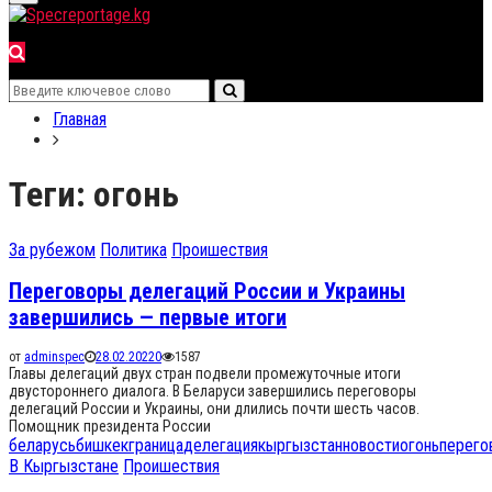
for:
Menu
Search
Search
for:
Главная
Теги: огонь
За рубежом
Политика
Проишествия
Переговоры делегаций России и Украины
завершились — первые итоги
от
adminspec
28.02.2022
0
1587
Главы делегаций двух стран подвели промежуточные итоги
двустороннего диалога. В Беларуси завершились переговоры
делегаций России и Украины, они длились почти шесть часов.
Помощник президента России
беларусь
бишкек
граница
делегация
кыргызстан
новости
огонь
перего
В Кыргызстане
Проишествия