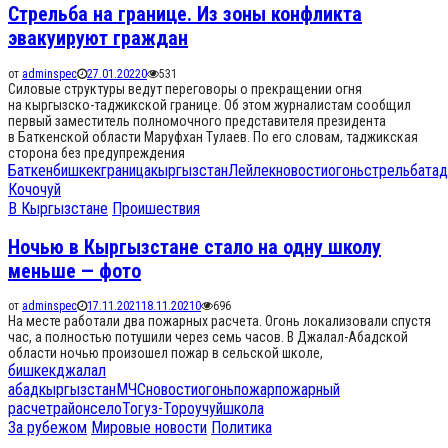
Стрельба на границе. Из зоны конфликта
эвакуируют граждан
от
adminspec
27.01.2022
0
531
Силовые структуры ведут переговоры о прекращении огня
на кыргызско-таджикской границе. Об этом журналистам сообщил
первый заместитель полномочного представителя президента
в Баткенской области Маруфхан Тулаев. По его словам, таджикская
сторона без предупреждения
Баткен
бишкек
граница
кыргызстан
Лейлек
новости
огонь
стрельба
тад
Кочо
чуй
В Кыргызстане
Проишествия
Ночью в Кыргызстане стало на одну школу
меньше — фото
от
adminspec
17.11.2021
18.11.2021
0
696
На месте работали два пожарных расчета. Огонь локализовали спустя
час, а полностью потушили через семь часов. В Джалал-Абадской
области ночью произошел пожар в сельской школе,
бишкек
джалал
абад
кыргызстан
МЧС
новости
огонь
пожар
пожарный
расчет
район
село
Тогуз-Тороу
чуй
школа
За рубежом
Мировые новости
Политика