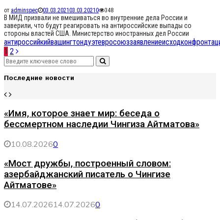
от
adminspec
03.03.2021
03.03.2021
0
348
В МИД призвали не вмешиваться во внутренние дела России и
заверили, что будут реагировать на антироссийские выпады со
стороны властей США. Министерство иностранных дел России
антироссийкий
вашингтон
дуэт
евросоюз
заявление
исход
конфронтац
Навигация
1
2
Search
по
Search
for:
Последние новости
записям
«Имя, которое знает мир: беседа о
бессмертном наследии Чингиза Айтматова»
10.08.2026
0
«Мост дружбы, построенный словом:
азербайджанский писатель о Чингизе
Айтматове»
14.07.2026
14.07.2026
0