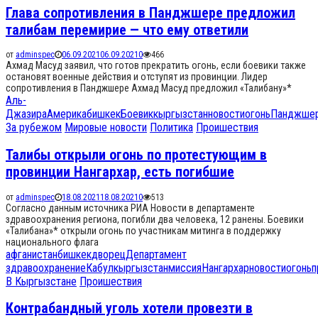
Глава сопротивления в Панджшере предложил
талибам перемирие — что ему ответили
от
adminspec
06.09.2021
06.09.2021
0
466
Ахмад Масуд заявил, что готов прекратить огонь, если боевики также
остановят военные действия и отступят из провинции. Лидер
сопротивления в Панджшере Ахмад Масуд предложил «Талибану»*
Аль-
Джазира
Америка
бишкек
Боевик
кыргызстан
новости
огонь
Панджше
За рубежом
Мировые новости
Политика
Проишествия
Талибы открыли огонь по протестующим в
провинции Нангархар, есть погибшие
от
adminspec
18.08.2021
18.08.2021
0
513
Согласно данным источника РИА Новости в департаменте
здравоохранения региона, погибли два человека, 12 ранены. Боевики
«Талибана»* открыли огонь по участникам митинга в поддержку
национального флага
афганистан
бишкек
дворец
Департамент
здравоохранение
Кабул
кыргызстан
миссия
Нангархар
новости
огонь
п
В Кыргызстане
Проишествия
Контрабандный уголь хотели провезти в