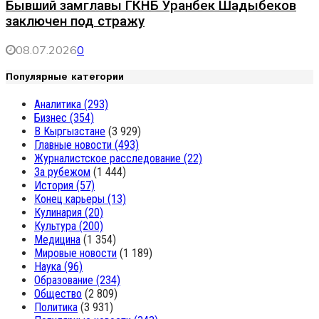
Бывший замглавы ГКНБ Уранбек Шадыбеков
заключен под стражу
08.07.2026
0
Популярные категории
Аналитика
(293)
Бизнес
(354)
В Кыргызстане
(3 929)
Главные новости
(493)
Журналистское расследование
(22)
За рубежом
(1 444)
История
(57)
Конец карьеры
(13)
Кулинария
(20)
Культура
(200)
Медицина
(1 354)
Мировые новости
(1 189)
Наука
(96)
Образование
(234)
Общество
(2 809)
Политика
(3 931)