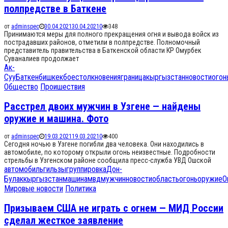
полпредстве в Баткене
от
adminspec
30.04.2021
30.04.2021
0
348
Принимаются меры для полного прекращения огня и вывода войск из
пострадавших районов, отметили в полпредстве. Полномочный
представитель правительства в Баткенской области КР Омурбек
Суваналиев продолжает
Ак-
Суу
Баткен
бишкек
боестолкновения
граница
кыргызстан
новости
огон
Общество
Проишествия
Расстрел двоих мужчин в Узгене — найдены
оружие и машина. Фото
от
adminspec
19.03.2021
19.03.2021
0
400
Сегодня ночью в Узгене погибли два человека. Они находились в
автомобиле, по которому открыли огонь неизвестные. Подробности
стрельбы в Узгенском районе сообщила пресс-служба УВД Ошской
автомобиль
гильзы
группировка
Дон-
Булак
кыргызстан
машина
мвд
мужчин
новости
область
огонь
оружие
О
Мировые новости
Политика
Призываем США не играть с огнем — МИД России
сделал жесткое заявление