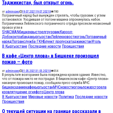
Таджикистан, был открыт огонь.
от
adminspec
19.07.2021
19.07.2021
0
780
Пограничный наряд был вынужден стрелять, чтобы грузовик с углем
остановился. Уходившая от погони машина опрокинулась набок.
Пограничники Лейлекского пограничного отряда пресекли незаконный
провоз угля в
SHACMAN
бишкек
выстрел
грузовик
Кароол-
Добо
контрабанда
кыргызстан
Лейлек
новости
огонь
Пограничный
наряд
Погранслужба ГКНБ
пункт пропуска
таджикистан
Уголь
В Кыргызстане
Последние новости
Проишествия
В кафе «Центр плова» в Бишкеке произошел
пожар — фото
от
adminspec
31.05.2021
31.05.2021
0
554
В результате возгорания была повреждена кровля здания. Известно,
что от пожара никто не пострадал. В бишкекском кафе «Центр плова»
накануне произошел пожар, сообщила пресс-служба МЧС.
бишкек
здание
кафе
кыргызстан
МЧС
новости
огонь
пожар
сгорела
кровля
тушение огня
фото
Центр плова
В Кыргызстане
Мировые новости
Политика
Последние новости
Проишествия
О текущей ситуации на границе рассказали в