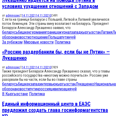
Лукашенко надеется на помощь Путина в
условиях ухудшения отношений с Западом
от
adminspec
14.11.2021
14.11.2021
0
491
С лета на границе Беларуси с Польшей, Литвой и Латвией увеличился
поток беженцев. Эти страны вину возлагают на Беларусь. Президент
Беларуси Александр Лукашенко заявил, что
беларусь
бишкек
германия
граница
журнал
запад
кыргызстан
Латвия
Л
оборона
новости
отношение
Польша
путин
чуй
За рубежом
Мировые новости
Политика
«Россию раздербанили бы, если бы не Путин» —
Лукашенко
от
adminspec
14.11.2021
14.11.2021
0
929
Также президент Беларуси Александр Лукашенко сказал, что у главы
российского государства «многому можно поучиться». Россию уже
разорвали бы на части, если бы во главе страны
беларусь
бишкек
запад
интервью
кыргызстан
Лукашенко
Национальна
оборона
новости
путин
россия
цивилизация
чуй
В Кыргызстане
Политика
Единый информационный центр в ЕАЭС
предложил создать глава госинформагентства