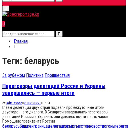
Search
Primary
for:
Menu
Search
Search
for:
Главная
Теги: беларусь
За рубежом
Политика
Проишествия
Переговоры делегаций России и Украины
завершились — первые итоги
от
adminspec
28.02.2022
0
1584
Главы делегаций двух стран подвели промежуточные итоги
двустороннего диалога. В Беларуси завершились переговоры
делегаций России и Украины, они длились почти шесть часов.
Помощник президента России
беларусь
бишкек
граница
делегация
кыргызстан
новости
огонь
перего