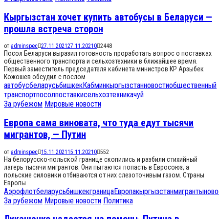
Кыргызстан хочет купить автобусы в Беларуси —
прошла встреча сторон
от
adminspec
27.11.2021
27.11.2021
0
2448
Посол Беларуси выразил готовность проработать вопрос о поставках
общественного транспорта и сельхозтехники в ближайшее время.
Первый заместитель председателя кабинета министров КР Арзыбек
Кожошев обсудил с послом
автобус
беларусь
бишкек
Кабмин
кыргызстан
новости
общественный
транспорт
посол
поставки
сельхозтехника
чуй
За рубежом
Мировые новости
Европа сама виновата, что туда едут тысячи
мигрантов, — Путин
от
adminspec
15.11.2021
15.11.2021
0
552
На белорусско-польской границе скопились и разбили стихийный
лагерь тысячи мигрантов. Они пытаются попасть в Евросоюз, а
польские силовики отбиваются от них слезоточивым газом. Страны
Европы
Аэрофлот
беларусь
бишкек
граница
Европа
кыргызстан
мигранты
ново
За рубежом
Мировые новости
Политика