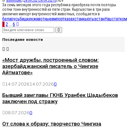
от
adminspec
28.09.2021
28.09.2021
0
424
За семь месяцев этого года республика приобрела почти полторы
сотни тонн внутренностей из пяти стран. Кыргызстан в три раза
увеличил импорт внутренностей животных, сообщается в
беларусь
бишкек
животные
импорт
казахстан
кыргызстан
Нацстатком
Навигация
1
2
…
6
Search
по
Search
for:
Последние новости
записям
«Мост дружбы, построенный словом:
азербайджанский писатель о Чингизе
Айтматове»
14.07.2026
14.07.2026
0
Бывший замглавы ГКНБ Уранбек Шадыбеков
заключен под стражу
08.07.2026
0
От слова к образу: творчество Чингиза