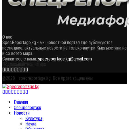
О нас
SpecReportage.kg - мы новостной портал где публикуются
последние, актуальные новости не только внутри Кыргызстана но
и со всего мира.
Свяжитесь с нами:
specreportage.kg@gmail.com
Подписывайтесь на нас
Facebook
Twitter
Instagram
Youtube
Email
Vk
Telegram
Whatsapp
OK
@2020 - specreportage.kg. Все права защищены.
Facebook
Twitter
Instagram
Youtube
Email
Vk
Telegram
Whatsapp
OK
Главная
Спецрепортаж
Новости
Культура
Наука