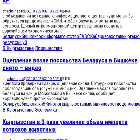
КР
от
adminspec
06.10.2021
06.10.2021
0
468
В объединении нет единого информационного центра, куда могли бы
обратиться представители СМИ, чтобы получить ответы на все
вопросы. Единый информационный центр предложил создать в
Евразийском экономическом
беларусь
бишкек
госинформагентство
ЕАЭС
Кабар
казахстан
кыргызс
ресурсы
чуй
В Кыргызстане
Проишествия
Оцепление возле посольства Беларуси в Бишкеке
снято — видео
от
adminspec
02.10.2021
02.10.2021
0
478
Кинологи проверили здание, оцепление сняли. Сотрудники посольства
поблагодарили спецслужбы и милицию. Оцепление возле посольства
Беларуси на улице Московской в Бишкеке сняли, сообщает
корреспондент Sputnik Кыргызстан
беларусь
бишкек
гкнб
Кинолог
кыргызстан
милиция
новости
оцеплени
В Кыргызстане
Экономика
Кыргызстан в 3 раза увеличил объем импорта
потрохов животных