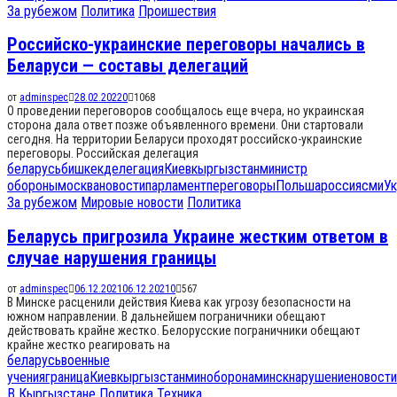
За рубежом
Политика
Проишествия
Российско-украинские переговоры начались в
Беларуси — составы делегаций
от
adminspec
28.02.2022
0
1068
О проведении переговоров сообщалось еще вчера, но украинская
сторона дала ответ позже объявленного времени. Они стартовали
сегодня. На территории Беларуси проходят российско-украинские
переговоры. Российская делегация
беларусь
бишкек
делегация
Киев
кыргызстан
министр
обороны
москва
новости
парламент
переговоры
Польша
россия
сми
Ук
За рубежом
Мировые новости
Политика
Беларусь пригрозила Украине жестким ответом в
случае нарушения границы
от
adminspec
06.12.2021
06.12.2021
0
567
В Минске расценили действия Киева как угрозу безопасности на
южном направлении. В дальнейшем пограничники обещают
действовать крайне жестко. Белорусские пограничники обещают
крайне жестко реагировать на
беларусь
военные
учения
граница
Киев
кыргызстан
миноборона
минск
нарушение
новости
В Кыргызстане
Политика
Техника