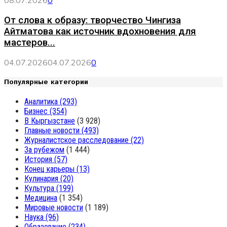
От слова к образу: творчество Чингиза
Айтматова как источник вдохновения для
мастеров...
04.07.2026
04.07.2026
0
Популярные категории
Аналитика
(293)
Бизнес
(354)
В Кыргызстане
(3 928)
Главные новости
(493)
Журналистское расследование
(22)
За рубежом
(1 444)
История
(57)
Конец карьеры
(13)
Кулинария
(20)
Культура
(199)
Медицина
(1 354)
Мировые новости
(1 189)
Наука
(96)
Образование
(234)