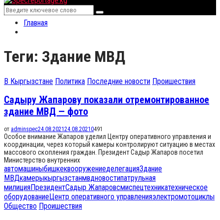
Menu
Search
Search
for:
Главная
Теги: Здание МВД
В Кыргызстане
Политика
Последние новости
Проишествия
Садыру Жапарову показали отремонтированное
здание МВД — фото
от
adminspec
24.08.2021
24.08.2021
0
491
Особое внимание Жапаров уделил Центру оперативного управления и
координации, через который камеры контролируют ситуацию в местах
массового скопления граждан. Президент Садыр Жапаров посетил
Министерство внутренних
автомашины
бишкек
вооружение
делегация
Здание
МВД
камеры
кыргызстан
мвд
новости
патрульная
милиция
Президент
Садыр Жапаров
сми
спецтехника
техническое
оборудование
Центр оперативного управления
электромотоциклы
Общество
Проишествия