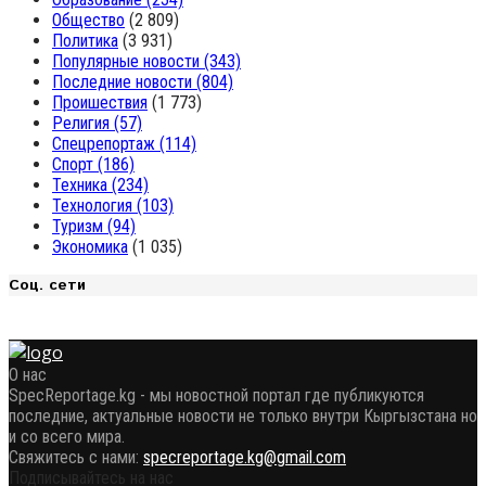
Общество
(2 809)
Политика
(3 931)
Популярные новости
(343)
Последние новости
(804)
Проишествия
(1 773)
Религия
(57)
Спецрепортаж
(114)
Спорт
(186)
Техника
(234)
Технология
(103)
Туризм
(94)
Экономика
(1 035)
Соц. сети
О нас
SpecReportage.kg - мы новостной портал где публикуются
последние, актуальные новости не только внутри Кыргызстана но
и со всего мира.
Свяжитесь с нами:
specreportage.kg@gmail.com
Подписывайтесь на нас