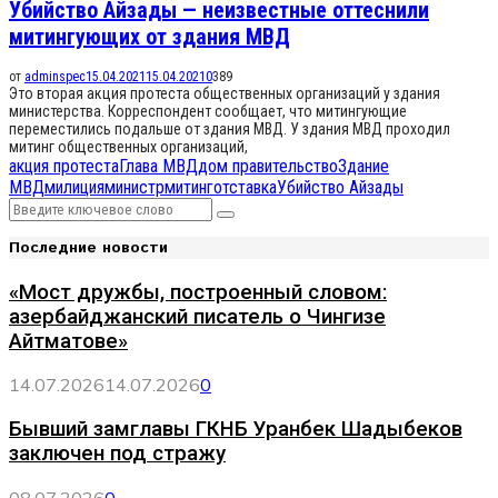
Убийство Айзады — неизвестные оттеснили
митингующих от здания МВД
от
adminspec
15.04.2021
15.04.2021
0
389
Это вторая акция протеста общественных организаций у здания
министерства. Корреспондент сообщает, что митингующие
переместились подальше от здания МВД. У здания МВД проходил
митинг общественных организаций,
акция протеста
Глава МВД
дом правительство
Здание
МВД
милиция
министр
митинг
отставка
Убийство Айзады
Search
Search
for:
Последние новости
«Мост дружбы, построенный словом:
азербайджанский писатель о Чингизе
Айтматове»
14.07.2026
14.07.2026
0
Бывший замглавы ГКНБ Уранбек Шадыбеков
заключен под стражу
08.07.2026
0