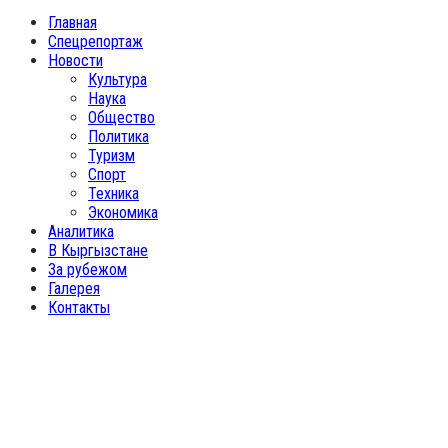
Facebook
Twitter
Instagram
Youtube
Email
Vk
Telegram
Whatsapp
OK
Главная
Спецрепортаж
Новости
Культура
Наука
Общество
Политика
Туризм
Спорт
Техника
Экономика
Аналитика
В Кыргызстане
За рубежом
Галерея
Контакты