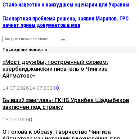
Стало известно о наихудшем сценарии для Украины
Паспортная проблема решена, заявил Марипов. ГРС
начнет прием документов в мае
Search
Search
for:
Последние новости
«Мост дружбы, построенный словом:
азербайджанский писатель о Чингизе
Айтматове»
14.07.2026
14.07.2026
0
Бывший замглавы ГКНБ Уранбек Шадыбеков
заключен под стражу
08.07.2026
0
От слова к образу: творчество Чингиза
Айтматова как источник вдохновения для