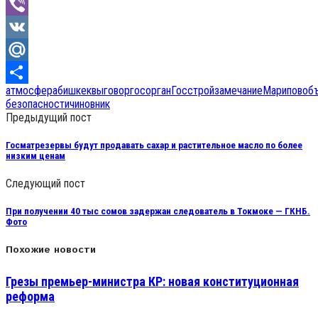
Odnoklassniki
Viber
VK
Mail.Ru
атмосфера
бишкек
выговор
госорган
Госстрой
замечание
Марипов
об
Отправить
безопасности
чиновник
Предыдущий пост
Госматрезервы будут продавать сахар и растительное масло по более
низким ценам
Следующий пост
При получении 40 тыс сомов задержан следователь в Токмоке — ГКНБ.
Фото
Похожие новости
Грезы премьер-министра КР: новая конституционная
реформа