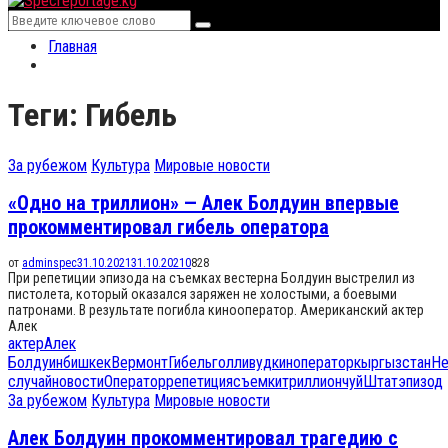
Menu
Search
Search
for:
Главная
Теги: Гибель
За рубежом
Культура
Мировые новости
«Одно на триллион» — Алек Болдуин впервые
прокомментировал гибель оператора
от
adminspec
31.10.2021
31.10.2021
0
828
При репетиции эпизода на съемках вестерна Болдуин выстрелил из
пистолета, который оказался заряжен не холостыми, а боевыми
патронами. В результате погибла кинооператор. Американский актер
Алек
актер
Алек
Болдуин
бишкек
Вермонт
Гибель
голливуд
киноператор
кыргызстан
Не
случай
новости
Оператор
репетиция
съемки
триллион
чуй
Штат
эпизод
За рубежом
Культура
Мировые новости
Алек Болдуин прокомментировал трагедию с