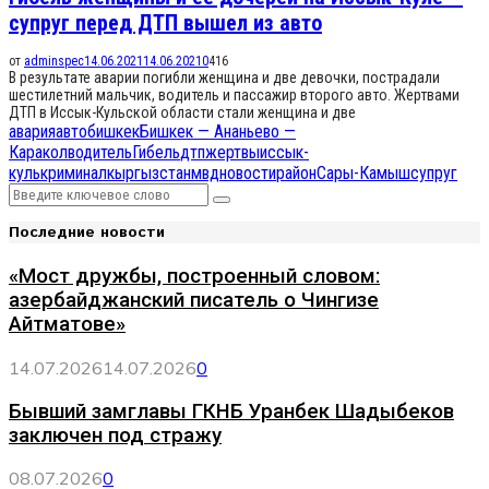
супруг перед ДТП вышел из авто
от
adminspec
14.06.2021
14.06.2021
0
416
В результате аварии погибли женщина и две девочки, пострадали
шестилетний мальчик, водитель и пассажир второго авто. Жертвами
ДТП в Иссык-Кульской области стали женщина и две
авария
авто
бишкек
Бишкек — Ананьево —
Каракол
водитель
Гибель
дтп
жертвы
иссык-
куль
криминал
кыргызстан
мвд
новости
район
Сары-Камыш
супруг
Search
Search
for:
Последние новости
«Мост дружбы, построенный словом:
азербайджанский писатель о Чингизе
Айтматове»
14.07.2026
14.07.2026
0
Бывший замглавы ГКНБ Уранбек Шадыбеков
заключен под стражу
08.07.2026
0