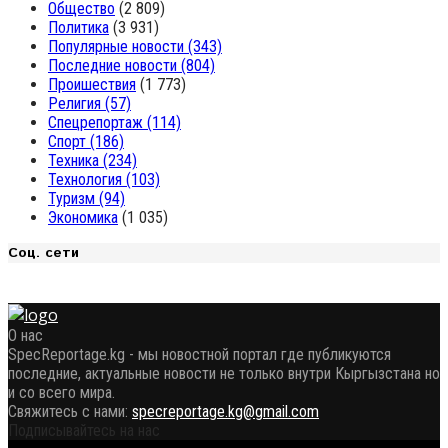
Общество
(2 809)
Политика
(3 931)
Популярные новости
(343)
Последние новости
(804)
Проишествия
(1 773)
Религия
(57)
Спецрепортаж
(114)
Спорт
(186)
Техника
(234)
Технология
(103)
Туризм
(94)
Экономика
(1 035)
Соц. сети
О нас
SpecReportage.kg - мы новостной портал где публикуются
последние, актуальные новости не только внутри Кыргызстана но
и со всего мира.
Свяжитесь с нами:
specreportage.kg@gmail.com
Подписывайтесь на нас