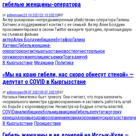
гибелью женщины-оператора
от
adminspec
23.10.2021
23.10.2021
0
807
Актер шокирован «непреднамеренным убийством» оператора Галины
Хатчинс и поддерживает контакт с ее семьей. Актер Алек Болдуин
прокомментировал в своем Twitter-аккаунте трагедию, произошедшую
на съемках фильма
актер
Алек Болдуин
бишкек
бутафор
Галина
Хатчинс
Гибель
женщина-
оператор
контакт
кыргызстан
новости
огнестрельное
оружие
оружие
полиция
съемки
Трагедия
чуй
В Кыргызстане
Медицина
Политика
«Мы на краю гибели, нас скоро обнесут стеной» —
депутат о COVID в Кыргызстане
от
adminspec
09.07.2021
09.07.2021
0
567
Наталья Никитенко бьет тревогу. Она считает, что пора назначить
«нормального министра здравоохранения» и заставить работать штаб
по борьбе с коронавирусом. Несмотря на бодрые отчеты властей,
COVID
анализ
бишкек
больница
вакцина
Гибель
депутат
жогорку
кенеш
здоровье
здравоохранение
ковид
коронавирус
кыргызстан
леч
В Кыргызстане
Проишествия
Гибель женщины и ее дочерей на Иссык-Куле —