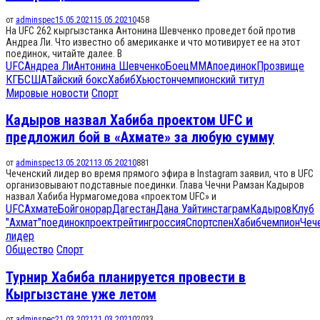
от
adminspec
15.05.2021
15.05.2021
0
458
На UFC 262 кыргызстанка Антонина Шевченко проведет бой против
Андреа Ли. Что известно об американке и что мотивирует ее на этот
поединок, читайте далее. В
UFC
Андреа Ли
Антонина Шевченко
Боец
ММА
поединок
Прозвище
КГБ
США
Тайский бокс
Хабиб
Хьюстон
чемпионский титул
Мировые новости
Спорт
Кадыров назвал Хабиба проектом UFC и
предложил бой в «Ахмате» за любую сумму
от
adminspec
13.05.2021
13.05.2021
0
881
Чеченский лидер во время прямого эфира в Instagram заявил, что в UFC
организовывают подставные поединки. Глава Чечни Рамзан Кадыров
назвал Хабиба Нурмагомедова «проектом UFC» и
UFC
Ахмате
Бой
гонорар
Дагестан
Дана Уайт
инстаграм
Кадыров
Клуб
"Ахмат"
поединок
проект
рейтинг
россия
Спортспен
Хабиб
чемпион
Чеч
лидер
Общество
Спорт
Турнир Хабиба планируется провести в
Кыргызстане уже летом
от
adminspec
21.03.2021
21.03.2021
0
2033