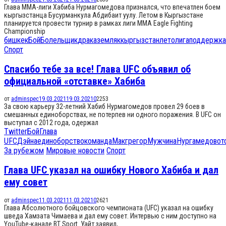
Глава MMA-лиги Хабиба Нурмагомедова признался, что впечатлен боем
кыргызстанца Бусурманкула Абдибаит уулу. Летом в Кыргызстане
планируется провести турнир в рамках лиги MMA Eagle Fighting
Championship
бишкек
Бой
Болельщик
драка
земляк
кыргызстан
лето
лига
поддержка
Спорт
Спасибо тебе за все! Глава UFC объявил об
официальной «отставке» Хабиба
от
adminspec
19.03.2021
19.03.2021
0
2253
За свою карьеру 32-летний Хабиб Нурмагомедов провел 29 боев в
смешанных единоборствах, не потерпев ни одного поражения. В UFC он
выступал с 2012 года, одержал
Twitter
Бой
Глава
UFC
Дэйна
единоборство
команда
Макгрегор
Мужчина
Нургамедов
от
За рубежом
Мировые новости
Спорт
Глава UFC указал на ошибку Нового Хабиба и дал
ему совет
от
adminspec
11.03.2021
11.03.2021
0
2621
Глава Абсолютного бойцовского чемпионата (UFC) указал на ошибку
шведа Хамзата Чимаева и дал ему совет. Интервью с ним доступно на
YouTube-канале BT Sport. Уайт заявил,