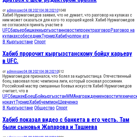
от
adminspec
04.08.2021
04.08.2021
0
1048
Хабиб Нурмагомедов заявил, что не думает, что разговор на кулаках с
ним может оказаться для кого-то хорошей идеей. Хабиб Нурмагомедов
не согласился принять участие в
UFC
барьер
бишкек
кыргызстан
новости
проект
разговор
Разговор на
кулаках
собеседник
Турнир
Хабиб
чолпон-ата
В Кыргызстане
Спорт
Хабиб пророчит кыргызстанскому бойцу карьеру
в UFC.
от
adminspec
04.08.2021
04.08.2021
0
512
Нурмагомедов признался, что болел за кыргызстанца. Отечественный
боец завоевал пояс чемпиона лиги, который основал россиянин.
Российский мастер смешанных боевых искусств Хабиб Нурмагомедов
считает, что в
UFC
бишкек
Боец
Бой
кыргызстан
ММА
награждение
новости
техничес
нокаут
Турнир
Хабиб
чемпион
Шевченко
В Кыргызстане
Общество
Спорт
Хабиб показал видео с банкета в его честь. Там
были сыновья Жапарова и Ташиева