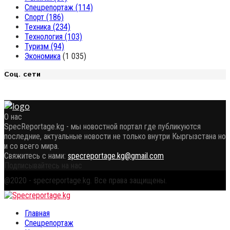
Спецрепортаж
(114)
Спорт
(186)
Техника
(234)
Технология
(103)
Туризм
(94)
Экономика
(1 035)
Соц. сети
О нас
SpecReportage.kg - мы новостной портал где публикуются
последние, актуальные новости не только внутри Кыргызстана но
и со всего мира.
Свяжитесь с нами:
specreportage.kg@gmail.com
Подписывайтесь на нас
Facebook
Twitter
Instagram
Youtube
Email
Vk
Telegram
Whatsapp
OK
@2020 - specreportage.kg. Все права защищены.
Facebook
Twitter
Instagram
Youtube
Email
Vk
Telegram
Whatsapp
OK
Главная
Спецрепортаж