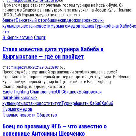
от
adminspec
03.08.2021
03.08.2021
0
901
Нурмагомедов станет почетным гостем турнира на Иссык-Куле. Он
прилетел в Бишкек ранним утром, а затем уехал на Иссык-Куль. Чемпион
UFC Хабиб Нурмагомедов показал, как его
банкет
Банкетный стол
бишкек
видео
жапаров
иссык-
куль
кыргызстан
новости
Нурмагомедов
ташиев
Турнир
Фанат
Хабиб
ч
ата
В Кыргызстане
Спорт
Стала известна дата турнира Хабиба в
Кыргызстане — где он пройдет
от
adminspec
29.06.2021
29.06.2021
0
1630
Пресс-служба спортивной организации опубликовала на своей
странице в Instagram первый постер предстоящего турнира. На Иссык-
Куле пройдет первый турнир бойцовской лиги Eagle Fighting
Championship, владелец которого
Eagle Fighting Championship
UFC
бишкек
Бойцовская
лига
Бойцы
иссык-
куль
кыргызстан
новости
титул
Турнир
фанаты
Хабиб
Хабиб
Нурмагомедов
Главные новости
Общество
Боец по прозвищу КГБ — что известно о
сопернице Антонины Шевченко