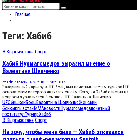
Menu
Search
Search
for:
Главная
Теги: Хабиб
В Кыргызстане
Спорт
Хабиб Нурмагомедов выразил мнение о
Валентине Шевченко
от
adminspec
04.08.2021
04.08.2021
0
1146
Завершивший карьеру в UFC боец был почетным гостем турнира EFC,
основателем которого является он сам. Сегодня Хабиб ответил на
вопросы журналистов. Чемпион UFC Валентина Шевченко
UFC
бишкек
Боец
Валентина Шевченко
Женский
бой
кыргызстан
ММА
новости
Нурмагомедов
почетный
гость
титул
Турнир
Хабиб
В Кыргызстане
Спорт
Не хочу, чтобы меня били — Хабиб отказался
драться с шеф-редактором Sputnik