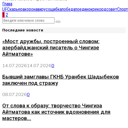
Глава
UFC
карьера
коронавирус
ошибка
победа
поединок
рекорд
совет
Спорт
Навигация
1
2
Search
по
Search
for:
Последние новости
записям
«Мост дружбы, построенный словом:
азербайджанский писатель о Чингизе
Айтматове»
14.07.2026
14.07.2026
0
Бывший замглавы ГКНБ Уранбек Шадыбеков
заключен под стражу
08.07.2026
0
От слова к образу: творчество Чингиза
Айтматова как источник вдохновения для
мастеров...