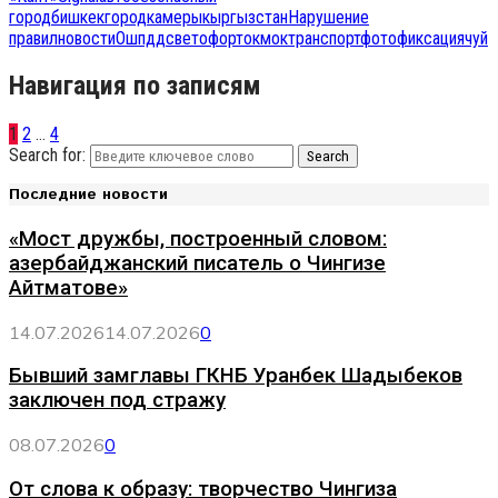
город
бишкек
город
камеры
кыргызстан
Нарушение
правил
новости
Ош
пдд
светофор
токмок
транспорт
фотофиксация
чуй
Навигация по записям
1
2
…
4
Search for:
Search
Последние новости
«Мост дружбы, построенный словом:
азербайджанский писатель о Чингизе
Айтматове»
14.07.2026
14.07.2026
0
Бывший замглавы ГКНБ Уранбек Шадыбеков
заключен под стражу
08.07.2026
0
От слова к образу: творчество Чингиза