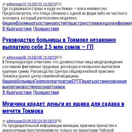
от
adminspec
15.10.2021
15.10.2021
0
722
Где содержался страус и куда он бежал — пока неизвестно.
Предполагается, что птица сбежала с одной из ферм либо из частного
зоопарка, который расположен недалеко
бишкек
Боом
кыргызстан
новости
птица
страус
токмок
ущелье
ферма
ч
В Кыргызстане
Проишествия
Руководство больницы в Токмоке незаконно
выплатило себе 2,5 млн сомов — ГП
от
adminspec
05.10.2021
05.10.2021
0
370
В Генпрокуратуре отметили, что должностные лица медучреждения
составили фиктивные трудовые договоры и незаконно выплатили
крупную сумму. Руководство Центра общеврачебной практики
Токмока (ранее центр семейной медицины
бишкек
больница
Генпрокуратура
гсм
ЕРПП
кыргызстан
незаконная
выплата
новости
персонал
токмок
В Кыргызстане
Проишествия
Мужчина крадет деньги из ящика для садака в
мечети Токмока
от
adminspec
20.09.2021
20.09.2021
0
702
По предварительной информации милиции, мужчина причастен к
аналогичным преступлениям не только на территории Чуйской