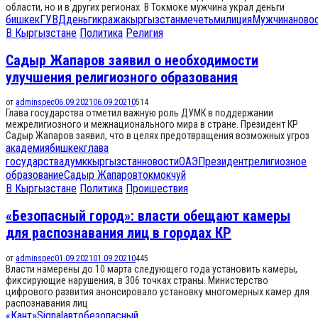
области, но и в других регионах. В Токмоке мужчина украл деньги
бишкек
ГУВД
деньги
кража
кыргызстан
мечеть
милиция
Мужчина
ново
В Кыргызстане
Политика
Религия
Садыр Жапаров заявил о необходимости
улучшения религиозного образования
от
adminspec
06.09.2021
06.09.2021
0
514
Глава государства отметил важную роль ДУМК в поддержании
межрелигиозного и межнационального мира в стране. Президент КР
Садыр Жапаров заявил, что в целях предотвращения возможных угроз
академия
бишкек
глава
государства
думк
кыргызстан
новости
ОАЭ
Президент
религиозное
образование
Садыр Жапаров
токмок
чуй
В Кыргызстане
Политика
Проишествия
«Безопасный город»: власти обещают камеры
для распознавания лиц в городах КР
от
adminspec
01.09.2021
01.09.2021
0
445
Власти намерены до 10 марта следующего года установить камеры,
фиксирующие нарушения, в 306 точках страны. Министерство
цифрового развития анонсировало установку многомерных камер для
распознавания лиц
«Кант»
Signal
авто
безопасный