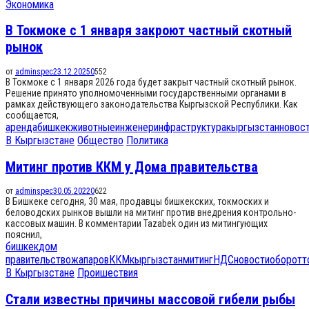
Экономика
В Токмоке с 1 января закроют частный скотный
рынок
от
adminspec
23.12.2025
0
552
В Токмоке с 1 января 2026 года будет закрыт частный скотный рынок.
Решение принято уполномоченными государственными органами в
рамках действующего законодательства Кыргызской Республики. Как
сообщается,
аренда
бишкек
животные
инженер
инфраструктура
кыргызстан
новос
В Кыргызстане
Общество
Политика
Митинг против ККМ у Дома правительства
от
adminspec
30.05.2022
0
622
В Бишкеке сегодня, 30 мая, продавцы бишкекских, токмоских и
беловодских рынков вышли на митинг против внедрения контрольно-
кассовых машин. В комментарии Tazabek один из митингующих
пояснил,
бишкек
дом
правительство
жапаров
ККМ
кыргызстан
митинг
НДС
новости
оборот
т
В Кыргызстане
Проишествия
Стали известны причины массовой гибели рыбы