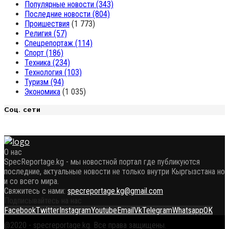
Популярные новости
(343)
Последние новости
(804)
Проишествия
(1 773)
Религия
(57)
Спецрепортаж
(114)
Спорт
(186)
Техника
(234)
Технология
(103)
Туризм
(94)
Экономика
(1 035)
Соц. сети
О нас
SpecReportage.kg - мы новостной портал где публикуются
последние, актуальные новости не только внутри Кыргызстана но
и со всего мира.
Свяжитесь с нами:
specreportage.kg@gmail.com
Подписывайтесь на нас
Facebook
Twitter
Instagram
Youtube
Email
Vk
Telegram
Whatsapp
OK
@2020 - specreportage.kg. Все права защищены.