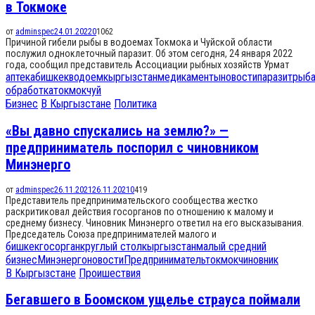
в Токмоке
от
adminspec
24.01.2022
0
1062
Причиной гибели рыбы в водоемах Токмока и Чуйской области
послужил одноклеточный паразит. Об этом сегодня, 24 января 2022
года, сообщил представитель Ассоциации рыбных хозяйств Урмат
аптека
бишкек
водоем
кыргызстан
медикаменты
новости
паразит
рыб
обработка
токмок
чуй
Бизнес
В Кыргызстане
Политика
«Вы давно спускались на землю?» —
предприниматель поспорил с чиновником
Минэнерго
от
adminspec
26.11.2021
26.11.2021
0
419
Представитель предпринимательского сообщества жестко
раскритиковал действия госорганов по отношению к малому и
среднему бизнесу. Чиновник Минэнерго ответил на его высказывания.
Председатель Союза предпринимателей малого и
бишкек
госорган
круглый стол
кыргызстан
малый средний
бизнес
Минэнерго
новости
Предприниматель
токмок
чиновник
В Кыргызстане
Проишествия
Бегавшего в Боомском ущелье страуса поймали