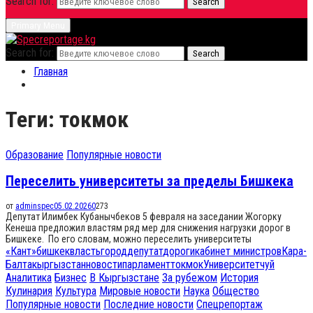
Search for:
Search
Primary Menu
Search for:
Search
Главная
Теги: токмок
Образование
Популярные новости
Переселить университеты за пределы Бишкека
от
adminspec
05.02.2026
0
273
Депутат Илимбек Кубанычбеков 5 февраля на заседании Жогорку
Кенеша предложил властям ряд мер для снижения нагрузки дорог в
Бишкеке. По его словам, можно переселить университеты
«Кант»
бишкек
власть
город
депутат
дороги
кабинет министров
Кара-
Балта
кыргызстан
новости
парламент
токмок
Университет
чуй
Аналитика
Бизнес
В Кыргызстане
За рубежом
История
Кулинария
Культура
Мировые новости
Наука
Общество
Популярные новости
Последние новости
Спецрепортаж