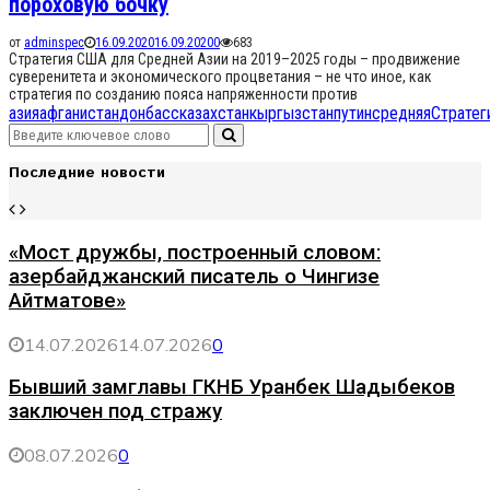
пороховую бочку
от
adminspec
16.09.2020
16.09.2020
0
683
Стратегия США для Средней Азии на 2019–2025 годы – продвижение
суверенитета и экономического процветания – не что иное, как
стратегия по созданию пояса напряженности против
азия
афганистан
донбасс
казахстан
кыргызстан
путин
средняя
Стратег
Search
Search
for:
Последние новости
«Мост дружбы, построенный словом:
азербайджанский писатель о Чингизе
Айтматове»
14.07.2026
14.07.2026
0
Бывший замглавы ГКНБ Уранбек Шадыбеков
заключен под стражу
08.07.2026
0