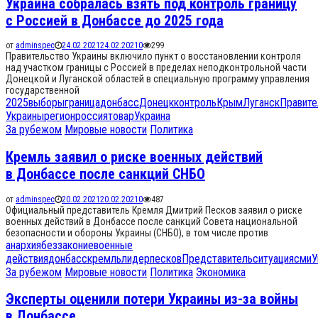
Украина собралась взять под контроль границу
с Россией в Донбассе до 2025 года
от
adminspec
24.02.2021
24.02.2021
0
299
Правительство Украины включило пункт о восстановлении контроля
над участком границы с Россией в пределах неподконтрольной части
Донецкой и Луганской областей в специальную программу управления
государственной
2025
выборы
граница
донбасс
Донецк
контроль
Крым
Луганск
Правите
Украины
регион
россия
товар
Украина
За рубежом
Мировые новости
Политика
Кремль заявил о риске военных действий
в Донбассе после санкций СНБО
от
adminspec
20.02.2021
20.02.2021
0
487
Официальный представитель Кремля Дмитрий Песков заявил о риске
военных действий в Донбассе после санкций Совета национальной
безопасности и обороны Украины (СНБО), в том числе против
анархия
беззаконие
военные
действия
донбасс
кремль
лидер
песков
Представитель
ситуация
сми
У
За рубежом
Мировые новости
Политика
Экономика
Эксперты оценили потери Украины из-за войны
в Донбассе