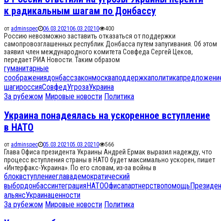
к радикальным шагам по Донбассу
от
adminspec
06.03.2021
06.03.2021
0
400
Россию невозможно заставить отказаться от поддержки
самопровозглашенных республик Донбасса путем запугивания. Об этом
заявил член международного комитета Совфеда Сергей Цеков,
передает РИА Новости. Таким образом
гуманитарные
соображения
донбасс
закон
москва
поддержка
политика
предложени
шаги
россия
Совфед
Угроза
Украина
За рубежом
Мировые новости
Политика
Украина понадеялась на ускоренное вступление
в НАТО
от
adminspec
05.03.2021
05.03.2021
0
566
Глава Офиса президента Украины Андрей Ермак выразил надежду, что
процесс вступления страны в НАТО будет максимально ускорен, пишет
«Интерфакс-Украина». По его словам, из-за войны в
блок
вступление
глава
демократический
выбор
донбасс
интеграция
НАТО
Офиса
партнерство
помощь
Президе
альянс
Украина
ценности
За рубежом
Мировые новости
Политика