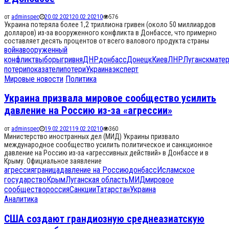
от
adminspec
20.02.2021
20.02.2021
0
576
Украина потеряла более 1,2 триллиона гривен (около 50 миллиардов
долларов) из-за вооруженного конфликта в Донбассе, что примерно
составляет десять процентов от всего валового продукта страны
война
вооруженный
конфликт
выборы
гривня
ДНР
донбасс
Донецк
Киев
ЛНР
Луганск
мате
потери
показатели
потери
Украина
эксперт
Мировые новости
Политика
Украина призвала мировое сообщество усилить
давление на Россию из-за «агрессии»
от
adminspec
19.02.2021
19.02.2021
0
360
Министерство иностранных дел (МИД) Украины призвало
международное сообщество усилить политическое и санкционное
давление на Россию из-за «агрессивных действий» в Донбассе и в
Крыму. Официальное заявление
агрессия
граница
давление на Россию
донбасс
Исламское
государство
Крым
Луганская область
МИД
мировое
сообщество
россия
Санкции
Татарстан
Украина
Аналитика
США создают грандиозную среднеазиатскую