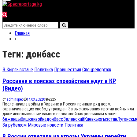
for:
Menu
Search
Search
for:
Главная
Теги: донбасс
В Кыргызстане
Политика
Проишествия
Спецрепортаж
Россияне в поисках спокойствия едут в КР
(Видео)
от
adminspec
14.03.2022
0
2225
После начала войны в Украине в России приняли ряд норм,
ограничивающих свободу граждан. За высказывания против войны или
даже использование самого слова «война» россиянам может
беженцы
бишкек
война
донбасс
Зеленский
Киев
кыргызстан
Луганск
м
За рубежом
Мировые новости
Политика
В России ответили на угрозы Украины перейти