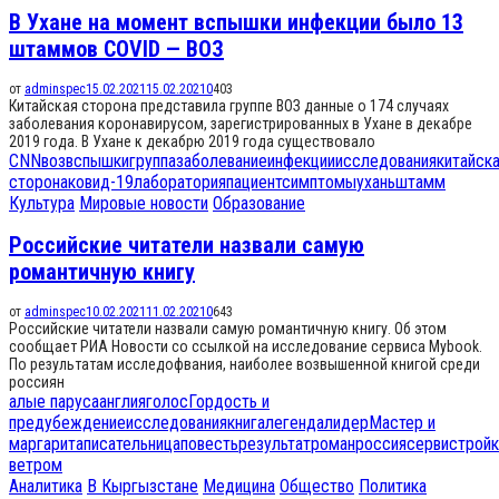
В Ухане на момент вспышки инфекции было 13
штаммов COVID — ВОЗ
от
adminspec
15.02.2021
15.02.2021
0
403
Китайская сторона представила группе ВОЗ данные о 174 случаях
заболевания коронавирусом, зарегистрированных в Ухане в декабре
2019 года. В Ухане к декабрю 2019 года существовало
CNN
воз
вспышки
группа
заболевание
инфекции
исследования
китайск
сторона
ковид-19
лаборатория
пациент
симптомы
ухань
штамм
Культура
Мировые новости
Образование
Российские читатели назвали самую
романтичную книгу
от
adminspec
10.02.2021
11.02.2021
0
643
Российские читатели назвали самую романтичную книгу. Об этом
сообщает РИА Новости со ссылкой на исследование сервиса Mybook.
По результатам исследофвания, наиболее возвышенной книгой среди
россиян
алые паруса
англия
голос
Гордость и
предубеждение
исследования
книга
легенда
лидер
Мастер и
маргарита
писательница
повесть
результат
роман
россия
сервис
тройк
ветром
Аналитика
В Кыргызстане
Медицина
Общество
Политика