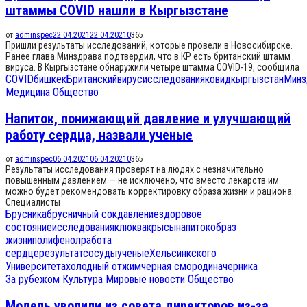
штаммы COVID нашли в Кыргызстане
от
adminspec
22.04.2021
22.04.2021
0
365
Пришли результаты исследований, которые провели в Новосибирске.
Ранее глава Минздрава подтвердил, что в КР есть британский штамм
вируса. В Кыргызстане обнаружили четыре штамма COVID-19, сообщила
COVID
бишкек
Британский
вирус
исследования
ковид
кыргызстан
Минз
Медицина
Общество
Напиток, понижающий давление и улучшающий
работу сердца, назвали ученые
от
adminspec
06.04.2021
06.04.2021
0
365
Результаты исследования проверят на людях с незначительно
повышенным давлением — не исключено, что вместо лекарств им
можно будет рекомендовать корректировку образа жизни и рациона.
Специалисты
Брусника
брусничный сок
давление
здоровое
состояние
исследования
клюква
крысы
напиток
образ
жизни
полифенол
работа
сердце
результат
сосуды
ученые
Хельсинкского
Университета
холодный отжим
черная смородина
черника
За рубежом
Культура
Мировые новости
Общество
Модель уволили из совета директоров из-за