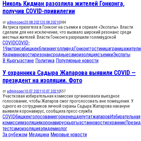
Николь Кидман разозлила жителей Гонконга,
получив COVID-привилегии
от
adminspec
20.08.2021
20.08.2021
0
384
Актриса прилетела в Гонконг на съемки в сериале «Экспаты». Власти
сделали для нее исключение, что вызвало широкий резонанс среди
местных жителей. Власти Гонконга разрешили голливудской
COVID
COVID-
19
актриса
бишкек
близкие
голливуд
Гонконг
гостиница
граница
жители
Кидман
новости
резонанс
родные
самоизоляция
съемки
Экспаты
В Кыргызстане
Политика
Популярные новости
У охранника Садыра Жапарова выявили COVID —
президент на изоляции. Фото
от
adminspec
10.07.2021
10.07.2021
0
557
Участковая избирательная комиссия организовала выездное
голосование, чтобы Жапаров смог проголосовать вне помещения. У
одного из сотрудников личной охраны Садыра Жапарова накануне
выявили коронавирус, сообщила пресс-служба
COVID
бишкек
голосование
горкенеш
депутат
жапаров
Избирательная
комиссия
изоляция
коронавирус
кыргызстан
новости
охранник
Презид
тест
самоизоляция
эпидемиолог
За рубежом
Медицина
Мировые новости