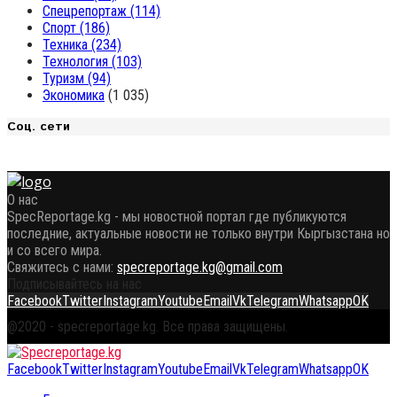
Спецрепортаж
(114)
Спорт
(186)
Техника
(234)
Технология
(103)
Туризм
(94)
Экономика
(1 035)
Соц. сети
О нас
SpecReportage.kg - мы новостной портал где публикуются
последние, актуальные новости не только внутри Кыргызстана но
и со всего мира.
Свяжитесь с нами:
specreportage.kg@gmail.com
Подписывайтесь на нас
Facebook
Twitter
Instagram
Youtube
Email
Vk
Telegram
Whatsapp
OK
@2020 - specreportage.kg. Все права защищены.
Facebook
Twitter
Instagram
Youtube
Email
Vk
Telegram
Whatsapp
OK