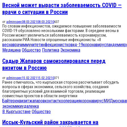
Весной может вырасти заболеваемость COVID —
врачи о ситуации в России
от
adminspec
08.03.2021
08.03.2021
0
637
По словам инфекционистов, ожидаемое повышение заболеваемости
COVID-19 обусловлено несколькими факторами. В середине весны в
России может увеличиться заболеваемость коронавирусом,
рассказали РИА Новости опрошенные инфекционисты. «Я
весна
врач
иммунитет
инфекционист
ковид-19
коронавирус
пандемия
р
Медицина
Общество
Политика
Экономика
Садыр Жапаров самоизолировался перед
визитом в Россию
от
adminspec
15.02.2021
15.02.2021
0
371
Ранее отмечалось, что кыргызская сторона рассчитывает обсудить
вопросы в сферах экономики, сельского хозяйства, создания
благоприятных условий для взаимной торговли, реализации
совместных проектов в области энергетики
Байтерек
визит
жапаров
контакт
кооперация
коронавирус
МИД
москва
экономики
удаленка
В Кыргызстане
Общество
Иссык-Кульский район закрывается на