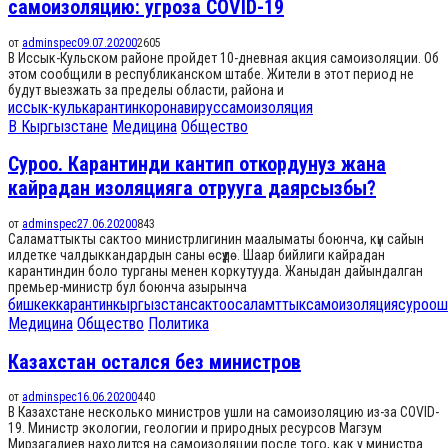
самоизоляцию: угроза COVID-19
от
adminspec
09.07.2020
0
2605
В Иссык-Кульском районе пройдет 10-дневная акция самоизоляции. Об
этом сообщили в республиканском штабе. Жители в этот период не
будут выезжать за пределы области, района и
иссык-куль
карантин
коронавирус
самоизоляция
В Кыргызстане
Медицина
Общество
Суроо. Карантинди кантип откордунуз жана
кайрадан изоляцияга отрууга даярсызбы?
от
adminspec
27.06.2020
0
843
Саламаттыкты сактоо министрлигинин маалыматы боюнча, күн сайын
илдетке чалдыккандардын саны өсүүдө. Шаар бийлиги кайрадан
карантиндин боло турганы менен коркутууда. Жаныдан дайындалган
премьер-министр бул боюнча азырынча
бишкек
карантин
кыргызстан
сактоо
саламттык
самоизоляция
суроо
ш
Медицина
Общество
Политика
Казахстан остался без министров
от
adminspec
16.06.2020
0
440
В Казахстане несколько министров ушли на самоизоляцию из-за COVID-
19. Министр экологии, геологии и природных ресурсов Магзум
Мирзагалиев находится на самоизоляции после того, как у министра