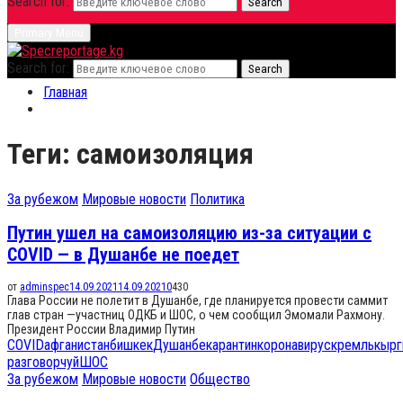
Search for:
Search
Primary Menu
Search for:
Search
Главная
Теги: самоизоляция
За рубежом
Мировые новости
Политика
Путин ушел на самоизоляцию из-за ситуации с
COVID — в Душанбе не поедет
от
adminspec
14.09.2021
14.09.2021
0
430
Глава России не полетит в Душанбе, где планируется провести саммит
глав стран —участниц ОДКБ и ШОС, о чем сообщил Эмомали Рахмону.
Президент России Владимир Путин
COVID
афганистан
бишкек
Душанбе
карантин
коронавирус
кремль
кырг
разговор
чуй
ШОС
За рубежом
Мировые новости
Общество