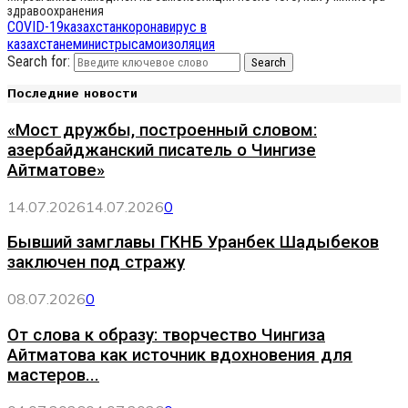
здравоохранения
COVID-19
казахстан
коронавирус в
казахстане
министры
самоизоляция
Search for:
Search
Последние новости
«Мост дружбы, построенный словом:
азербайджанский писатель о Чингизе
Айтматове»
14.07.2026
14.07.2026
0
Бывший замглавы ГКНБ Уранбек Шадыбеков
заключен под стражу
08.07.2026
0
От слова к образу: творчество Чингиза
Айтматова как источник вдохновения для
мастеров...