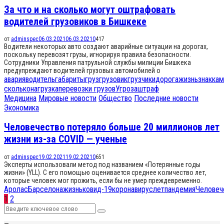
За что и на сколько могут оштрафовать
водителей грузовиков в Бишкеке
от
adminspec
06.03.2021
06.03.2021
0
417
Водители некоторых авто создают аварийные ситуации на дорогах,
поскольку перевозят грузы, игнорируя правила безопасности.
Сотрудники Управления патрульной службы милиции Бишкека
предупреждают водителей грузовых автомобилей о
авария
водитель
габариты
груз
грузовик
грузчики
дорога
жизнь
знак
кам
сколько
нагрузка
перевозки грузов
Угроза
штраф
Медицина
Мировые новости
Общество
Последние новости
Экономика
Человечество потеряло больше 20 миллионов лет
жизни из-за COVID — ученые
от
adminspec
19.02.2021
19.02.2021
0
651
Эксперты использовали метод под названием «Потерянные годы
жизни» (YLL). С его помощью оценивается среднее количество лет,
которые человек мог прожить, если бы не умер преждевременно.
Аролас
Барселона
жизнь
ковид-19
коронавирус
лет
пандемия
Человеч
Навигация
1
2
Search
по
Search
for: