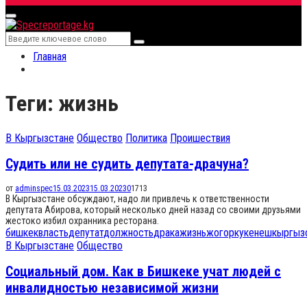
for:
Primary
Menu
Search
Search
for:
Главная
Теги: жизнь
В Кыргызстане
Общество
Политика
Проишествия
Судить или не судить депутата-драчуна?
от
adminspec
15.03.2023
15.03.2023
0
1713
В Кыргызстане обсуждают, надо ли привлечь к ответственности
депутата Абирова, который несколько дней назад со своими друзьями
жестоко избил охранника ресторана.
бишкек
власть
депутат
должность
драка
жизнь
жогорку
кенеш
кыргыз
В Кыргызстане
Общество
Социальный дом. Как в Бишкеке учат людей с
инвалидностью независимой жизни