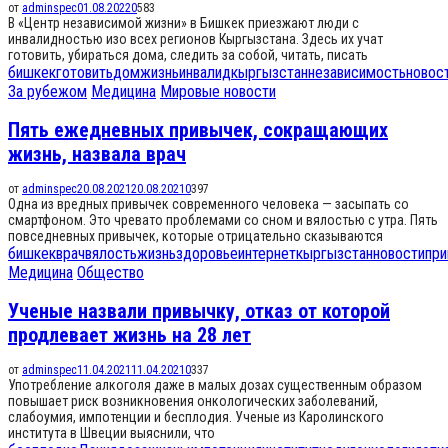
от
adminspec
01.08.2022
0
583
В «Центр независимой жизни» в Бишкек приезжают люди с
инвалидностью изо всех регионов Кыргызстана. Здесь их учат
готовить, убираться дома, следить за собой, читать, писать
бишкек
готовить
дом
жизнь
инвалид
кыргызстан
независимость
новос
За рубежом
Медицина
Мировые новости
Пять ежедневных привычек, сокращающих
жизнь, назвала врач
от
adminspec
20.08.2021
20.08.2021
0
397
Одна из вредных привычек современного человека — засыпать со
смартфоном. Это чревато проблемами со сном и вялостью с утра. Пять
повседневных привычек, которые отрицательно сказываются
бишкек
врач
вялость
жизнь
здоровье
интернет
кыргызстан
новости
при
Медицина
Общество
Ученые назвали привычку, отказ от которой
продлевает жизнь на 28 лет
от
adminspec
11.04.2021
11.04.2021
0
337
Употребление алкоголя даже в малых дозах существенным образом
повышает риск возникновения онкологических заболеваний,
слабоумия, импотенции и бесплодия. Ученые из Каролинского
института в Швеции выяснили, что