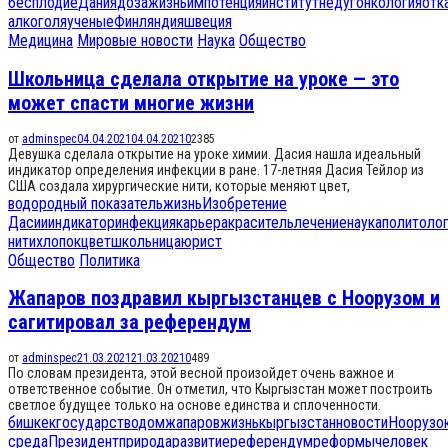
бесплодие
Дания
доза
жизнь
импотенция
институт
недуг
онкология
отк
алкоголя
ученые
Финляндия
швеция
Медицина
Мировые новости
Наука
Общество
Школьница сделала открытие на уроке — это
может спасти многие жизни
от
adminspec
04.04.2021
04.04.2021
0
2385
Девушка сделала открытие на уроке химии. Дасия нашла идеальный
индикатор определения инфекции в ране. 17-летняя Дасия Тейлор из
США создала хирургические нити, которые меняют цвет,
водородный показатель
жизнь
Изобретение
Дасии
индикатор
инфекция
карьера
краситель
лечение
наука
политоло
нити
хлопок
цвет
школьница
юрист
Общество
Политика
Жапаров поздравил кыргызстанцев с Ноорузом и
сагитировал за референдум
от
adminspec
21.03.2021
21.03.2021
0
489
По словам президента, этой весной произойдет очень важное и
ответственное событие. Он отметил, что Кыргызстан может построить
светлое будущее только на основе единства и сплоченности.
бишкек
государство
дом
жапаров
жизнь
кыргызстан
новости
Нооруз
о
среда
Президент
природа
развитие
референдум
реформы
человек