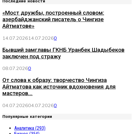
Последние новости
записям
«Мост дружбы, построенный словом:
азербайджанский писатель о Чингизе
Айтматове»
14.07.2026
14.07.2026
0
Бывший замглавы ГКНБ Уранбек Шадыбеков
заключен под стражу
08.07.2026
0
От слова к образу: творчество Чингиза
Айтматова как источник вдохновения для
мастеров...
04.07.2026
04.07.2026
0
Популярные категории
Аналитика
(293)
Бизнес
(354)