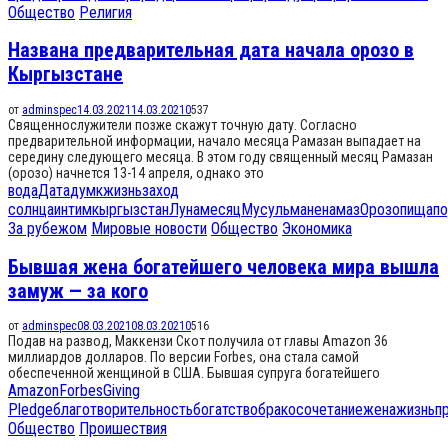
Общество
Религия
Названа предварительная дата начала орозо в
Кыргызстане
от
adminspec
14.03.2021
14.03.2021
0
537
Священнослужители позже скажут точную дату. Согласно
предварительной информации, начало месяца Рамазан выпадает на
середину следующего месяца. В этом году священный месяц Рамазан
(орозо) начнется 13-14 апреля, однако это
вода
Дата
думк
жизнь
заход
солнца
интим
кыргызстан
Луна
месяц
Мусульмане
намаз
Орозо
пища
п
За рубежом
Мировые новости
Общество
Экономика
Бывшая жена богатейшего человека мира вышла
замуж — за кого
от
adminspec
08.03.2021
08.03.2021
0
516
Подав на развод, Маккензи Скот получила от главы Amazon 36
миллиардов долларов. По версии Forbes, она стала самой
обеспеченной женщиной в США. Бывшая супруга богатейшего
Amazon
Forbes
Giving
Pledge
благотворительность
богатство
бракосочетание
жена
жизнь
п
Общество
Проишествия