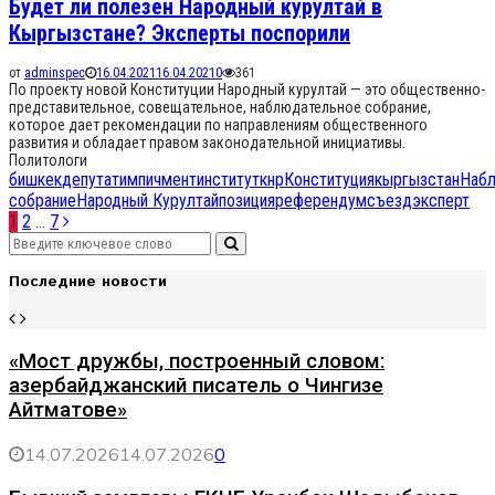
Будет ли полезен Народный курултай в
Кыргызстане? Эксперты поспорили
от
adminspec
16.04.2021
16.04.2021
0
361
По проекту новой Конституции Народный курултай — это общественно-
представительное, совещательное, наблюдательное собрание,
которое дает рекомендации по направлениям общественного
развития и обладает правом законодательной инициативы.
Политологи
бишкек
депутат
импичмент
институт
кнр
Конституция
кыргызстан
Набл
собрание
Народный Курултай
позиция
референдум
съезд
эксперт
Навигация
1
2
…
7
Search
по
Search
for:
Последние новости
записям
«Мост дружбы, построенный словом:
азербайджанский писатель о Чингизе
Айтматове»
14.07.2026
14.07.2026
0