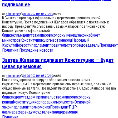
подписал ее
от
adminspec
05.05.2021
05.05.2021
0
279
В Бишкеке проходит официальная церемония принятия новой
Конституции. После подписания Жапаров обратился с посланием к
народу. Президент Кыргызстана Садыр Жапаров подписал новую
Конституцию на официальной
бишкек
гимн
депутат
жапаров
жогорку кенеш
закон
кабинет
министров
Конституция
кыргызстан
народ
Народный
Курултай
новости
парламент
правительство
председатель
Президент
Политика
Последние новости
Завтра Жапаров подпишет Конституцию — будет
целая церемония
от
adminspec
04.05.2021
04.05.2021
0
650
Глава государства планирует обратиться с посланием к
кыргызстанцам. На церемонию приглашены первые лица, политики и
общественные деятели. Президент Кыргызстана Садыр Жапаров завтра
подпишет новую Конституцию
бишкек
депутат
дом правительство
жапаров
жогорку
кенеш
Конституция
корпорация
кыргызстан
Основной
закон
парламент
полномочия
Президент
ПЦР-
анализ
референдум
суд
телеканал
церемония
Политика