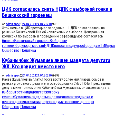
ЦИК согласилась снять НДПК с выборной гонки в
Бишкекский горкенеш
от
adminspec
24.04.2021
24.04.2021
0
318
Этой ночью в ЦИК проходило заседание — НДПК пожаловалась на
решение Бишкекской ТИК об исключении с выборов. Центральная
комиссия по выборам и проведению референдумов согласилась
бишкек
Бишкекский горкнеш
Выборные
гонки
выборы
кыргызстан
НДПК
новости
подкуп
референдум
ТИК
цик
Общество
Политика
Кубанычбек Жумалиев лишен мандата депутата
ЖК. Кто придет вместо него
от
adminspec
21.04.2021
21.04.2021
0
398
Ранее Жумалиев выплатил государству более миллиарда сомов в
рамках уголовного дела, и его освободили из СИЗО ГКНБ. Прекращены
депутатские полномочия Кубанычбека Жумалиева, он лишен мандата.
выборы
гостиница
депутат
жогорку
кенеш
Жумалиев
кандидат
мандат
парламент
подписка о
невыезде
приватизация
референдум
уголовное дело
цик
Общество
Политика