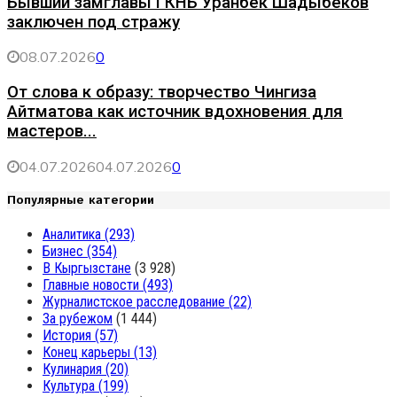
Бывший замглавы ГКНБ Уранбек Шадыбеков
заключен под стражу
08.07.2026
0
От слова к образу: творчество Чингиза
Айтматова как источник вдохновения для
мастеров...
04.07.2026
04.07.2026
0
Популярные категории
Аналитика
(293)
Бизнес
(354)
В Кыргызстане
(3 928)
Главные новости
(493)
Журналистское расследование
(22)
За рубежом
(1 444)
История
(57)
Конец карьеры
(13)
Кулинария
(20)
Культура
(199)