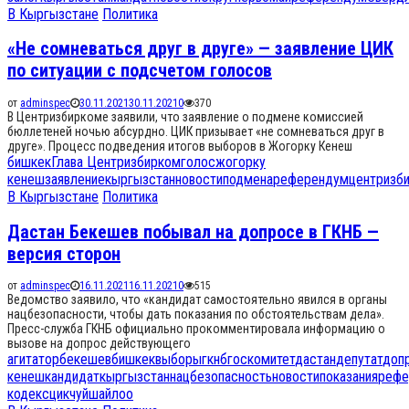
В Кыргызстане
Политика
«Не сомневаться друг в друге» — заявление ЦИК
по ситуации с подсчетом голосов
от
adminspec
30.11.2021
30.11.2021
0
370
В Центризбиркоме заявили, что заявление о подмене комиссией
бюллетеней ночью абсурдно. ЦИК призывает «не сомневаться друг в
друге». Процесс подведения итогов выборов в Жогорку Кенеш
бишкек
Глава Центризбирком
голос
жогорку
кенеш
заявление
кыргызстан
новости
подмена
референдум
центризб
В Кыргызстане
Политика
Дастан Бекешев побывал на допросе в ГКНБ —
версия сторон
от
adminspec
16.11.2021
16.11.2021
0
515
Ведомство заявило, что «кандидат самостоятельно явился в органы
нацбезопасности, чтобы дать показания по обстоятельствам дела».
Пресс-служба ГКНБ официально прокомментировала информацию о
вызове на допрос действующего
агитатор
бекешев
бишкек
выборы
гкнб
госкомитет
дастан
депутат
доп
кенеш
кандидат
кыргызстан
нацбезопасность
новости
показания
рефе
кодекс
цик
чуй
шайлоо