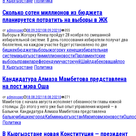
В Кыргызстане
Политика
Сколько сотен миллионов из бюджета
планируется потратить на выборы в ЖК
от
adminspec
08.09.2021
08.09.2021
0
355
Выборы в Жогорку Кенеш пройдут 28 ноября по смешанной
избирательной системе. В день голосования избиратели получат два
бюллетеня, на каждом участке будет установлено по две
бишкек
бюджет
выборы
жогорку кенеш
избирательная
система
кыргызстан
миллион
новости
Парламентские
выборы
правила
референдум
участок
чуй
Шайлдабекова
шайлоо
В Кыргызстане
Политика
Кандидатура Алмаза Мамбетова представлена
на пост мэра Оша
от
adminspec
18.08.2021
18.08.2021
0
271
Мамбетов с начала августа исполняет обязанности главы южной
столицы. До этого у него уже был опыт управления мэрией — в
Балыкчи. Кандидатура Алмаза Мамбетова представлена
балыкчи
бишкек
город
Кабмин
кыргызстан
Марипов
мэр
новости
Ош
по
Политика
В Кыргызстане новая Конституция — президент