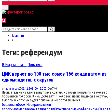
Search
Primary
for:
Menu
Search
Search
for:
Главная
Теги: референдум
В Кыргызстане
Политика
ЦИК вернет по 100 тыс сомов 166 кандидатам из
одномандатных округов
от
adminspec
09.12.2021
09.12.2021
0
746
Избирательный залог вернут кандидатам, которые получили не менее 5
процентов голосов. К ним добавят 11 человек, избиравшихся в округах,
выборы в которых будут признаны несостоявшимися.
бишкек
выборы
Избирательный
залог
кыргызстан
мандат
новости
Округ
первомай
референдум
Сверд