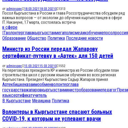
от
adminspec
18.03.2021
18.03.2021
0
1313
Посол Кыргызстана в России и глава Россотрудничества обсудили ряд
важных вопросов — от экологии до обучения кыргызстанцев в сфере
IT. Накануне, 17 марта, состоялась встреча
в сфере
IT
волонтер
глава
кыргызстан
мегаполис
медик
обучение
посол
россия
Образование
Общество
Политика
Последние новости
Министр из России передал Жапарову
сертификат-путевку в «Артек» для 150 детей
от
adminspec
15.03.2021
15.03.2021
0
1552
На переговорах президента КР и министра из России обсудили план
строительства школ с русским языком обучения во всех регионах
Кыргызстана. Президент Кыргызстана Садыр Жапаров принял
Артек
бишкек
взаимообмен
волонтер
глава
государства
жапаров
кыргызстан
министр
образование
педагог
През
язык
сертификат
учитель
В Кыргызстане
Медицина
Политика
Волонтеры в Кыргызстане спасают больных
COVID-19, к которым не успевают врачи