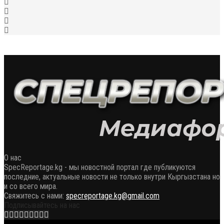
О нас
SpecReportage.kg - мы новостной портал где публикуются
последние, актуальные новости не только внутри Кыргызстана но
и со всего мира.
Свяжитесь с нами:
specreportage.kg@gmail.com
Подписывайтесь на нас
Facebook
Twitter
Instagram
Youtube
Email
Vk
Telegram
Whatsapp
OK