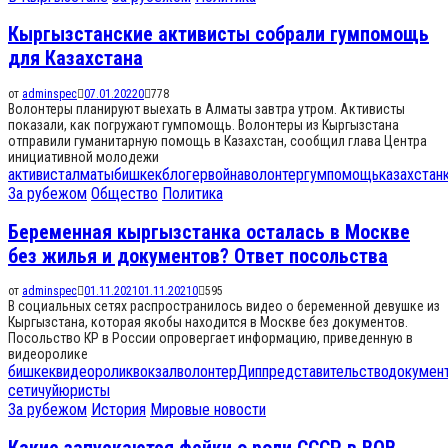
Кыргызстанские активисты собрали гумпомощь
для Казахстана
от
adminspec
07.01.2022
0
778
Волонтеры планируют выехать в Алматы завтра утром. Активисты
показали, как погружают гумпомощь. Волонтеры из Кыргызстана
отправили гуманитарную помощь в Казахстан, сообщил глава Центра
инициативной молодежи
активист
алматы
бишкек
блогер
война
волонтер
гумпомощь
казахстан
За рубежом
Общество
Политика
Беременная кыргызстанка осталась в Москве
без жилья и документов? Ответ посольства
от
adminspec
01.11.2021
01.11.2021
0
595
В социальных сетях распространилось видео о беременной девушке из
Кыргызстана, которая якобы находится в Москве без документов.
Посольство КР в России опровергает информацию, приведенную в
видеоролике
бишкек
видеоролик
вокзал
волонтер
Диппредставительство
докумен
сети
чуй
юристы
За рубежом
История
Мировые новости
Какие запускаются фейки о роли СССР в ВОВ,