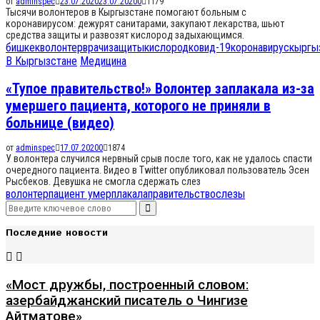
от
adminspec
23.07.2020
23.07.2020
0
1179
Тысячи волонтеров в Кыргызстане помогают больным с
коронавирусом: дежурят санитарами, закупают лекарства, шьют
средства защиты и развозят кислород задыхающимся.
бишкек
волонтер
врачи
защиты
кислород
ковид-19
коронавирус
кыргы
В Кыргызстане
Медицина
«Тупое правительство!» Волонтер заплакала из-за
умершего пациента, которого не приняли в
больнице (видео)
от
adminspec
17.07.2020
0
1874
У волонтера случился нервный срыв после того, как не удалось спасти
очередного пациента. Видео в Twitter опубликовал пользователь Эсен
Рысбеков. Девушка не смогла сдержать слез
волонтер
пациент умер
плакала
правительство
слезы
Search
Search
for:
Последние новости
«Мост дружбы, построенный словом:
азербайджанский писатель о Чингизе
Айтматове»