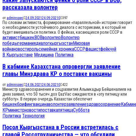
рассказала волонтер
от
adminspec
24.09.2021
24.09.2021
0
397
По словам активиста, формирование «параллельной» истории говорит
о необходимости устойчивого диалога с историками, в который не
будет вмешиваться политика. О фейках, касающихся роли СССР в
активист
бишкек
ВОВ
волонтер
Волонтер
победы
германия
диалог
кыргызстан
Мировая
война
новости
роль
семейная хроника
СССР
фашист
фейк
чуй
В Кыргызстане
Медицина
Политика
В кабмине Казахстана опровергли заявление
главы Минздрава КР о поставке вакцины
от
adminspec
24.06.2021
24.06.2021
0
422
Министр здравоохранения и соцразвития Алымкадыр Бейшеналиев на
днях заявил, что 50 тысяч доз QazVac ожидаются в «эту пятницу или
субботу». В первую очередь Казахстан обеспечит
бишкек
брифинг
вакцина
волонтер
заявление
здравоохранение
Кабмин
КР
министр
новости
поставка
пятница
Суббота
Политика
Технология
Посол Кыргызстана в России встретилась с
главой Россотрудничества — что обсудили