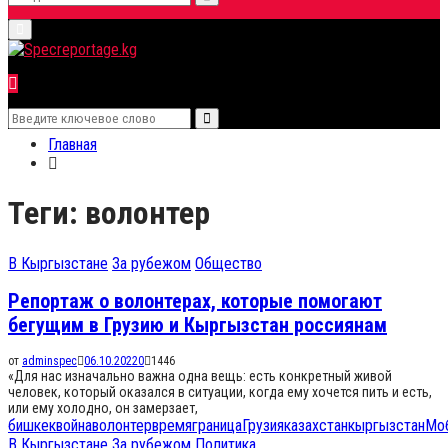
Search
Primary
for:
Menu
Search
Search
for:
Главная
Теги: волонтер
В Кыргызстане
За рубежом
Общество
Репортаж о волонтерах, которые помогают
бегущим в Грузию и Кыргызстан россиянам
от
adminspec
06.10.2022
0
1446
«Для нас изначально важна одна вещь: есть конкретный живой
человек, который оказался в ситуации, когда ему хочется пить и есть,
или ему холодно, он замерзает,
бишкек
война
волонтер
время
граница
Грузия
казахстан
кыргызстан
Мо
В Кыргызстане
За рубежом
Политика